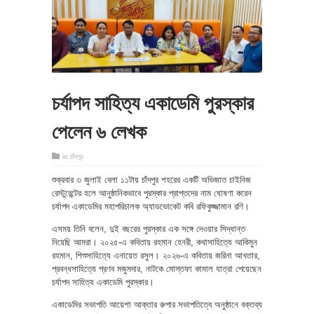
চর্যাপদ সাহিত্য একাডেমি পুরস্কার
পেলেন ৬ লেখক
in
চাঁদপুর
শুক্রবার ৩ জুলাই বেলা ১১টায় চাঁদপুর শহরের একটি অভিজাত চাইনিজ
রেস্টুরেন্টের হলে আনুষ্ঠানিকভাবে পুরস্কার প্রাপ্তদের নাম ঘোষণা করেন
চর্যাপদ একাডেমির মহাপরিচালক অ্যাডভোকেট কবি রফিকুজ্জামান রণি।
এসময় তিনি বলেন, দুই বছরের পুরস্কার এক সঙ্গে দেওয়ার সিদ্ধান্ত
নিয়েছি আমরা। ২০২৫-এ কবিতায় রহমান হেনরী, কথাসাহিত্যে আকিমুন
রহমান, শিশুসাহিত্যে এনায়েত রসুল। ২০২৬-এ কবিতায় জরিনা আখতার,
প্রবন্ধসাহিত্যে প্রণব মজুমদার, নাটকে মোস্তফা কামাল যাত্রা পেয়েছেন
চর্যাপদ সাহিত্য একাডেমি পুরস্কার।
একাডেমির সভাপতি আয়েশা আক্তার রুপার সভাপতিত্বে অনুষ্ঠানে বক্তব্য