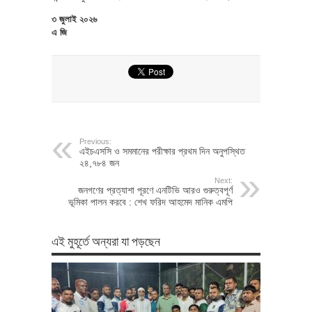
৩ জুলাই ২০২৬
এ জি
Previous:
এইচএসসি ও সমমানের পরীক্ষার প্রথম দিন অনুপস্থিত
২৪,৭৮৪ জন
Next:
জনগণের প্রত্যাশা পূরণে এনটিভি আরও গুরুত্বপূর্ণ
ভূমিকা পালন করবে : শেখ ফরিদ আহমেদ মানিক এমপি
এই মুহূর্তে অন্যরা যা পড়ছেন