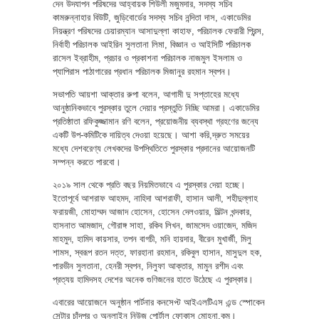
দেন উদযাপন পরিষদের আহ্বায়ক শিউলী মজুমদার, সদস্য সচিব
কামরুন্নাহার বিউটি, জুড়িবোর্ডের সদস্য সচিব নন্দিতা দাস, একাডেমির
নিয়ন্ত্রণ পরিষদের চেয়ারম্যান আসাদুল্লা কাহাফ, পরিচালক ফেরারী প্রিন্স,
নির্বাহী পরিচালক আইরিন সুলতানা লিমা, বিজ্ঞান ও আইসিটি পরিচালক
রাসেল ইব্রাহীম, প্রচার ও প্রকাশনা পরিচালক নাজমুল ইসলাম ও
প্যাপিরাস পাঠাগারের প্রধান পরিচালক মিজানুর রহমান স্বপন।
সভাপতি আয়শা আক্তার রুপা বলেন, আগামী দু সপ্তাহের মধ্যে
আনুষ্ঠানিকভাবে পুরস্কার তুলে দেয়ার প্রস্তুতি নিচ্ছি আমরা। একাডেমির
প্রতিষ্ঠাতা রফিকুজ্জামান রণি বলেন, প্রয়োজনীয় ব্যবস্থা গ্রহণের জন্যে
একটি উপ-কমিটিকে দায়িত্ব দেওয়া হয়েছে। আশা করি,দ্রুত সময়ের
মধ্যে দেশবরেণ্য লেখকদের উপস্থিতিতে পুরস্কার প্রদানের আয়োজনটি
সম্পন্ন করতে পারবো।
২০১৯ সাল থেকে প্রতি বছর নিয়মিতভাবে এ পুরস্কার দেয়া হচ্ছে।
ইতোপূর্বে আশরাফ আহমদ, নাহিদা আশরাফী, হাসান আলী, শহীদুল্লাহ
ফরায়জী, মোহাম্মদ আজাদ হোসেন, হোসেন দেলওয়ার, মিল্টন খন্দকার,
হাসনাত আমজাদ, গৌরাঙ্গ সাহা, রকিব লিখন, জামসেদ ওয়াজেদ, মজিদ
মাহমুদ, হামিদ কায়সার, তপন বাগচী, মনি হায়দার, বীরেন মুখার্জী, মিলু
শামস, স্বরূপ রতন দত্ত, ফারহানা রহমান, রকিবুল হাসান, মাসুদুল হক,
পারভীন সুলতানা, হেনরী স্বপন, নিলুফা আক্তার, মামুন রশীদ এবং
প্রত্যয় হামিদসহ দেশের অনেক গুণিজনের হাতে উঠেছে এ পুরস্কার।
এবারের আয়োজনে অনুষ্ঠান পার্টনার কনসেপ্ট আইএলটিএস এন্ড স্পোকেন
সেন্টার চাঁদপুর ও অনলাইন নিউজ পোর্টাল ফোকাস মোহনা.কম।