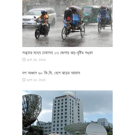
সন্ধ্যার মধ্যে ঢাকাসহ ১৩ জেলায় ঝড়-বৃষ্টির শঙ্কা
জুলাই 29, 2026
দশ অঞ্চলে ৬০ কি.মি. বেগে ঝড়ের আভাস
জুলাই 24, 2026