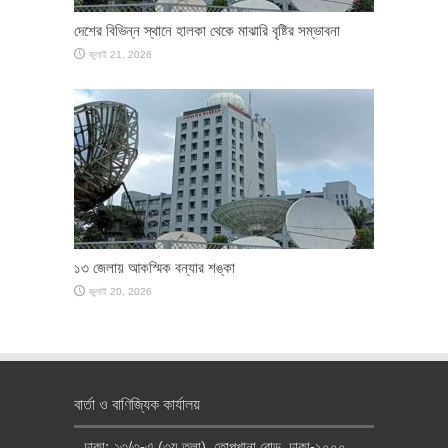
দেশের বিভিন্ন স্থানে হালকা থেকে মাঝারি বৃষ্টির সম্ভাবনা
জুলাই 21, 2026
১৩ জেলায় আকস্মিক বন্যার শঙ্কা
জুলাই 20, 2026
বার্তা ও বাণিজ্যিক কার্যালয়
ঢাকা: ২৩/৩-এ (৩য় তলা), তোপখানা রোড, ঢাকা-১০০০