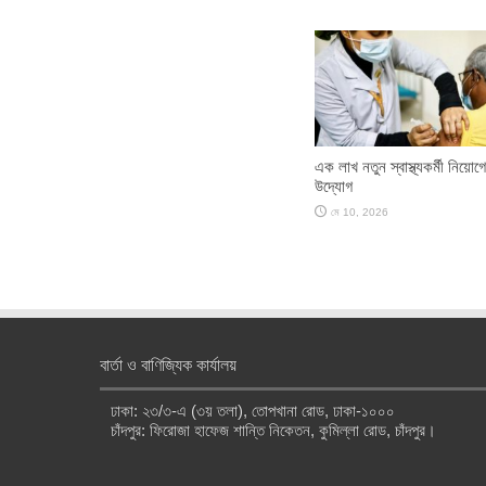
এক লাখ নতুন স্বাস্থ্যকর্মী নিয়োগ
উদ্যোগ
মে 10, 2026
বার্তা ও বাণিজ্যিক কার্যালয়
ঢাকা: ২৩/৩-এ (৩য় তলা), তোপখানা রোড, ঢাকা-১০০০
চাঁদপুর: ফিরোজা হাফেজ শান্তি নিকেতন, কুমিল্লা রোড, চাঁদপুর।