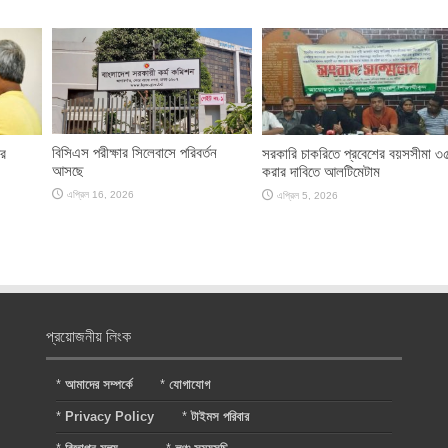
বিসিএস পরীক্ষার সিলেবাসে পরিবর্তন
ের
সরকারি চাকরিতে প্রবেশের বয়সসীমা ৩
আসছে
করার দাবিতে আলটিমেটাম
এপ্রিল 16, 2026
এপ্রিল 5, 2026
প্রয়োজনীয় লিংক
*
আমাদের সম্পর্কে
*
যোগাযোগ
*
Privacy Policy
*
টাইমস পরিবার