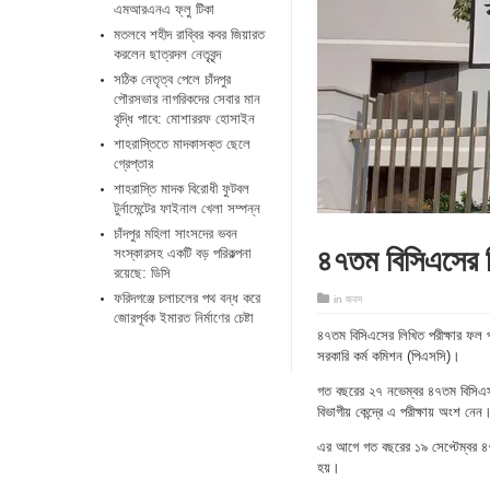
এমআরএনএ ফ্লু টিকা
মতলবে শহীদ রাব্বির কবর জিয়ারত
করলেন ছাত্রদল নেতৃবৃন্দ
সঠিক নেতৃত্ব পেলে চাঁদপুর
পৌরসভার নাগরিকদের সেবার মান
বৃদ্ধি পাবে: মোশাররফ হোসাইন
শাহরাস্তিতে মাদকাসক্ত ছেলে
গ্রেপ্তার
শাহরাস্তি মাদক বিরোধী ফুটবল
টুর্নামেন্টের ফাইনাল খেলা সম্পন্ন
চাঁদপুর মহিলা সাংসদের ভবন
৪৭তম বিসিএসের ল
সংস্কারসহ একটি বড় পরিকল্পনা
রয়েছে: ডিসি
ফরিদগঞ্জে চলাচলের পথ বন্ধ করে
in
জবস
জোরপূর্বক ইমারত নির্মাণের চেষ্টা
৪৭তম বিসিএসের লিখিত পরীক্ষার ফল 
সরকারি কর্ম কমিশন (পিএসসি)।
গত বছরের ২৭ নভেম্বর ৪৭তম বিসিএস লি
বিভাগীয় কেন্দ্রে এ পরীক্ষায় অংশ নেন
এর আগে গত বছরের ১৯ সেপ্টেম্বর ৪৭ত
হয়।