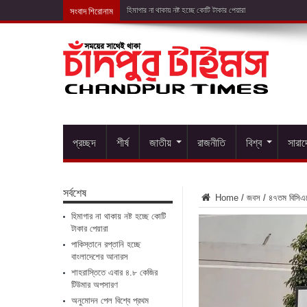
সংবাদ শিরোনাম
পাকিস্তানে
প্রচ্ছদ
শীর্ষ
জাতীয়
রাজনীতি
বিশ্ব
সারা
সর্বশেষ
Home
/
জবস
/
৪৭তম বিসিএস
হিমাগার না থাকায় নষ্ট হচ্ছে কোটি
টাকার পেয়ারা
পাকিস্তানে রপ্তানি হচ্ছে
বাংলাদেশের আনারস
শাহরাস্তিতে এবার ৪.৮ কেজির
টিউমার অপসারণ
অনুমোদন পেল বিশ্বে প্রথম