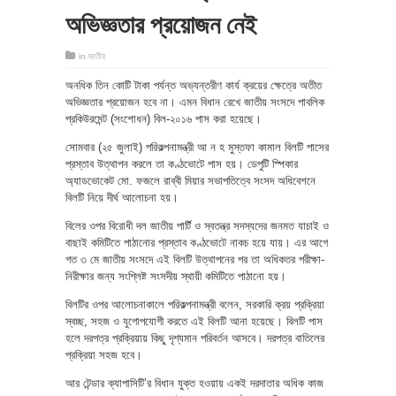
অভিজ্ঞতার প্রয়োজন নেই
in
জাতীয়
অনধিক তিন কোটি টাকা পর্যন্ত অভ্যন্তরীণ কার্য ক্রয়ের ক্ষেত্রে অতীত
অভিজ্ঞতার প্রয়োজন হবে না। এমন বিধান রেখে জাতীয় সংসদে পাবলিক
প্রকিউরমেন্ট (সংশোধন) বিল-২০১৬ পাস করা হয়েছে।
সোমবার (২৫ জুলাই) পরিকল্পনামন্ত্রী আ ন হ মুস্তফা কামাল বিলটি পাসের
প্রস্তাব উত্থাপন করলে তা কণ্ঠভোটে পাস হয়। ডেপুটি স্পিকার
অ্যাডভোকেট মো. ফজলে রাব্বী মিয়ার সভাপতিত্বে সংসদ অধিবেশনে
বিলটি নিয়ে দীর্ঘ আলোচনা হয়।
বিলের ওপর বিরোধী দল জাতীয় পার্টি ও স্বতন্ত্র সদস্যদের জনমত যাচাই ও
বাছাই কমিটিতে পাঠানোর প্রস্তাব কণ্ঠভোটে নাকচ হয়ে যায়। এর আগে
গত ৩ মে জাতীয় সংসদে এই বিলটি উত্থাপনের পর তা অধিকতর পরীক্ষা-
নিরীক্ষার জন্য সংশ্লিষ্ট সংসদীয় স্থায়ী কমিটিতে পাঠানো হয়।
বিলটির ওপর আলোচনাকালে পরিকল্পনামন্ত্রী বলেন, সরকারি ক্রয় প্রক্রিয়া
স্বচ্ছ, সহজ ও যুগোপযোগী করতে এই বিলটি আনা হয়েছে। বিলটি পাস
হলে দরপত্র প্রক্রিয়ায় কিছু দৃশ্যমান পরিবর্তন আসবে। দরপত্র বাতিলের
প্রক্রিয়া সহজ হবে।
আর টেন্ডার ক্যাপাসিটি’র বিধান যুক্ত হওয়ায় একই দরদাতার অধিক কাজ