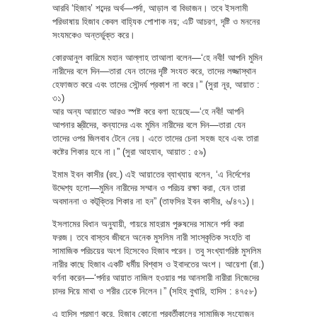
আরবি ‘হিজাব’ শব্দের অর্থ—পর্দা, আড়াল বা বিভাজন। তবে ইসলামী
পরিভাষায় হিজাব কেবল বাহ্যিক পোশাক নয়; এটি আচরণ, দৃষ্টি ও মননের
সংযমকেও অন্তর্ভুক্ত করে।
কোরআনুল কারিমে মহান আল্লাহ তাআলা বলেন—‘হে নবী! আপনি মুমিন
নারীদের বলে দিন—তারা যেন তাদের দৃষ্টি সংযত করে, তাদের লজ্জাস্থান
হেফাজত করে এবং তাদের সৌন্দর্য প্রকাশ না করে।” (সুরা নূর, আয়াত :
৩১)
আর অন্য আয়াতে আরও স্পষ্ট করে বলা হয়েছে—‘হে নবী! আপনি
আপনার স্ত্রীদের, কন্যাদের এবং মুমিন নারীদের বলে দিন—তারা যেন
তাদের ওপর জিলবাব টেনে নেয়। এতে তাদের চেনা সহজ হবে এবং তারা
কষ্টের শিকার হবে না।” (সুরা আহযাব, আয়াত : ৫৯)
ইমাম ইবন কাসীর (রহ.) এই আয়াতের ব্যাখ্যায় বলেন, ‘এ নির্দেশের
উদ্দেশ্য হলো—মুমিন নারীদের সম্মান ও পরিচয় রক্ষা করা, যেন তারা
অবমাননা ও কটূক্তির শিকার না হন” (তাফসির ইবন কাসীর, ৬/৪৭১)।
ইসলামের বিধান অনুযায়ী, গায়রে মাহরাম পুরুষদের সামনে পর্দা করা
ফরজ। তবে বাস্তব জীবনে অনেক মুসলিম নারী সাংস্কৃতিক সংহতি বা
সামাজিক পরিচয়ের অংশ হিসেবেও হিজাব পরেন। তবু সংখ্যাগরিষ্ঠ মুসলিম
নারীর কাছে হিজাব একটি ধর্মীয় বিশ্বাস ও ইবাদতের অংশ। আয়েশা (রা.)
বর্ণনা করেন—‘পর্দার আয়াত নাজিল হওয়ার পর আনসারী নারীরা নিজেদের
চাদর দিয়ে মাথা ও শরীর ঢেকে নিলেন।” (সহিহ বুখারি, হাদিস : ৪৭৫৮)
এ হাদিস প্রমাণ করে, হিজাব কোনো পরবর্তীকালের সামাজিক সংযোজন