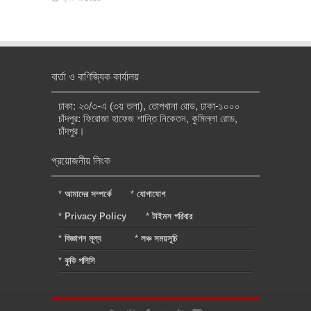
বার্তা ও বাণিজ্যিক কার্যালয়
ঢাকা: ২৩/৩-এ (৩য় তলা), তোপখানা রোড, ঢাকা-১০০০
চাঁদপুর: ফিরোজা হাফেজ শান্তি নিকেতন, কুমিল্লা রোড,
চাঁদপুর।
প্রয়োজনীয় লিংক
*
আমাদের সম্পর্কে
*
যোগাযোগ
*
Privacy Policy
*
টাইমস পরিবার
*
বিজ্ঞাপন মূল্য
*
লঞ্চ সময়সূচি
*
কুকি পলিসি