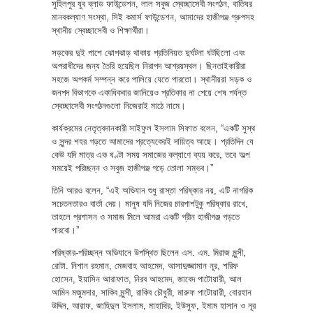
সুহিলপুর যুব ব্লাড ফাউন্ডেশন, লাল সবুজ স্বেচ্ছাসেবী সংগঠন, বাতিঘর
মানবকল্যাণ সংস্থা, সিই কমার্স ফাউন্ডেশন, আমাদের হাজীগঞ্জ গ্রুপসহ
স্থানীয় স্বেচ্ছাসেবী ও শিক্ষার্থীরা।
সড়কের দুই পাশে ঝোপঝাড় থাকায় প্রতিনিয়ত দুর্ঘটনা ঘটছিলো এবং
অপরাধীদের জন্য তৈরি হয়েছিল নিরাপদ আশ্রয়স্থল। ছিনতাইকারীরা
সহজে অপকর্ম সম্পন্ন করে পালিয়ে যেতে পারতো। স্থানীয়রা সড়ক ও
জনপদ বিভাগকে একাধিকবার জানিয়েও প্রতিকার না পেয়ে শেষ পর্যন্ত
স্বেচ্ছাসেবী সংগঠনগুলো নিজেরাই মাঠে নামে।
কার্যক্রমের নেতৃত্বদানকারী সাইফুল ইসলাম সিফাত বলেন, “একটি সুস্থ
ও সুন্দর শহর গড়তে আমাদের প্রত্যেকেরই দায়িত্ব আছে। প্রতিদিন যে
কেউ যদি মাত্র এক ঘণ্টা সময় সমাজের কল্যাণে ব্যয় করে, তবে অল্প
সময়েই পরিচ্ছন্ন ও সবুজ হাজীগঞ্জ গড়ে তোলা সম্ভব।”
তিনি আরও বলেন, “এই অভিযান শুধু রাস্তা পরিষ্কার নয়, এটি নাগরিক
সচেতনতারও বার্তা দেয়। মানুষ যদি নিজের চারপাশটুকু পরিষ্কার রাখে,
তাহলে প্রশাসন ও সমাজ মিলে আমরা একটি গ্রীন হাজীগঞ্জ গড়তে
পারবো।”
পরিষ্কার-পরিচ্ছন্ন অভিযানে উপস্থিত ছিলেন এস. এম. মিরাজ মুন্সী,
রোটা. নিশান রহমান, মেজবাহ আহমেদ, আসাদুজ্জামান নূর, শরিফ
হোসেন, ইয়াসিন আরাফাত, নিরব আহমেদ, জাবেদ পাটোয়ারী, আল
আমিন মজুমদার, সাকিব মুন্সী, রাকিব চৌধুরী, মারুফ পাটোয়ারী, বোরহান
উদ্দিন, আরাফ, জাহিদুল ইসলাম, মাহাথির, ইউসুফ, ইমাম হাসান ও নূর