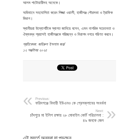
আলম পাটোয়ারীসহ অনেকে।
অভিযানে সহযোগিতা করেন পিজ্জা ওয়ালী, হাজীগঞ্জ পৌরসভা ও ট্রাফিক
বিভাগ।
স্থানীয়রা উদ্যোগটিকে স্বাগত জানিয়ে বলেন, এমন নাগরিক সচেতনতা ও
ঐক্যবদ্ধ প্রয়াসই হাজীগঞ্জকে পরিচ্ছন্ন ও নিরাপদ নগরে পরিণত করবে।
প্রতিবেদক: জহিরুল ইসলাম জয়/
১২ অক্টোবর ২০২৫
Previous:
ফরিদগঞ্জে বিদায়ী ইউএনও কে প্রেসক্লাবের সংবর্ধনা
Next:
চাঁদপুরে মা ইলিশ রক্ষায় ২৮ মোবাইল কোর্ট পরিচালনা :
৪৯ জনকে জেল
এই মুহূর্তে অন্যরা যা পড়ছেন