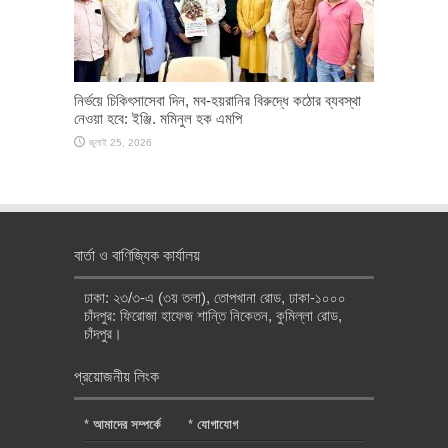
নির্ভয়ে চিকিৎসাসেবা দিন, মব-হয়রানির বিরুদ্ধে কঠোর ব্যবস্থা
নেওয়া হবে: ইঞ্জি. মমিনুল হক এমপি
জুলাই 25, 2026
বার্তা ও বাণিজ্যিক কার্যালয়
ঢাকা: ২৩/৩-এ (৩য় তলা), তোপখানা রোড, ঢাকা-১০০০
চাঁদপুর: ফিরোজা হাফেজ শান্তি নিকেতন, কুমিল্লা রোড,
চাঁদপুর।
প্রয়োজনীয় লিংক
*
আমাদের সম্পর্কে
*
যোগাযোগ