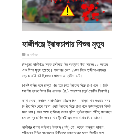
হাজীগঞ্জে ট্রাকচাপায় শিশুর মৃত্যু
in
হাজীগঞ্জ
চাঁদপুরের হাজীগঞ্জে সড়ক দুর্ঘটনায় মিম আক্তার ইভা নামের ১০ বছরের
এক শিশুর মৃত্যু হয়েছে। মঙ্গলবার বেলা ১১টার দিকে হাজীগঞ্জ-রামগঞ্জ
সড়কে অনি-রনি ব্রিকসের সামনে এ দুর্ঘটনা ঘটে।
শিশুটি নানির সঙ্গে রাস্তা পার হতে গিয়ে ট্রাকের নিচে চাপা পড়ে । তিনি
স্থানীয় হযরত উমর বিন খাত্তাব (রা.) মাদ্রাসার চতুর্থ শ্রেণির শিক্ষার্থী।
জানা গেছে, সকালে নানাবাড়িতে যাচ্ছিল মিম । রাস্তা পার হওয়ার সময়
বিপরীত দিক থেকে আসা একটি ট্রাকের নিচে চাপা পড়ে ঘটনাস্থলেই শিশুটি
মারা যায়। খবর পেয়ে হাজীগঞ্জ থানার পুলিশ দুর্ঘটনাস্থলে পৌঁছে যানবাহন
চলাচল স্বাভাবিক করে। পরে ট্রাকটি জব্দ করে থানায় নিয়ে আসে।
হাজীগঞ্জ থানার অফিসার ইনচার্জ (ওসি) মো. আব্দুল মান্নান জানান,
পরিবারের লিখিত আবেদনের ভিত্তিতে ময়নাতদন্ত ছাড়া শিশুটির লাশ