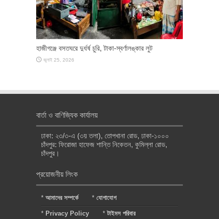
হাজীগঞ্জে বসতঘরে দুর্ধর্ষ চুরি, টাকা-স্বর্ণালঙ্কার লুট
জুলাই 25, 2026
বার্তা ও বাণিজ্যিক কার্যালয়
ঢাকা: ২৩/৩-এ (৩য় তলা), তোপখানা রোড, ঢাকা-১০০০
চাঁদপুর: ফিরোজা হাফেজ শান্তি নিকেতন, কুমিল্লা রোড,
চাঁদপুর।
প্রয়োজনীয় লিংক
*
আমাদের সম্পর্কে
*
যোগাযোগ
*
Privacy Policy
*
টাইমস পরিবার