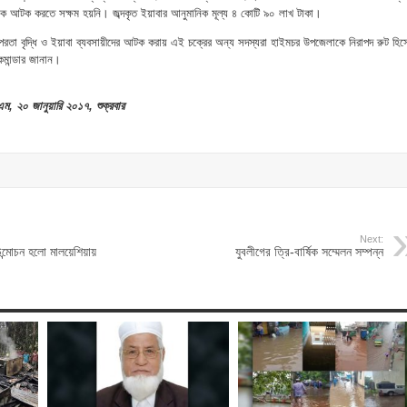
ে আটক করতে সক্ষম হয়নি। জব্দকৃত ইয়াবার আনুমানিক মূল্য ৪ কোটি ৯০ লাখ টাকা।
তৎপরতা বৃদ্ধি ও ইয়াবা ব্যবসায়ীদের আটক করায় এই চক্রের অন্য সদস্যরা হাইমচর উপজেলাকে নিরাপদ রুট হিস
কমান্ডার জানান।
, ২০ জানুয়ারি ২০১৭, শুক্রবার
Next:
উন্মোচন হলো মালয়েশিয়ায়
যুবলীগের ত্রি-বার্ষিক সম্মেলন সম্পন্ন