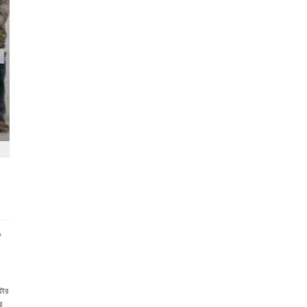
০
টার
র