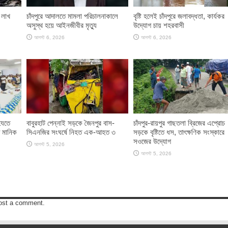
 লাখ
চাঁদপুরে আদালতে মামলা পরিচালনাকালে
বৃষ্টি হলেই চাঁদপুরে জলাবদ্ধতা, কার্যকর
অসুস্থ হয়ে আইনজীবীর মৃত্যু
উদ্যোগ চায় শহরবাসী
আগস্ট 6, 2026
আগস্ট 6, 2026
যেতে
বাবুরহাট পেন্নাই সড়কে জৈনপুর বাস-
চাঁদপুর-রায়পুর গাছতলা ব্রিজের এপ্রোচ
 মানিক
সিএনজির সংঘর্ষে নিহত এক-আহত ৩
সড়কে বৃষ্টিতে ধস, তাৎক্ষণিক সংস্কারে
সওজের উদ্যোগ
আগস্ট 5, 2026
আগস্ট 5, 2026
ost a comment.