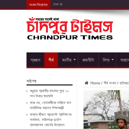
সংবাদ শিরোনাম
মঞ্চে নয়, নেতাকর্মীদের সারিতে
প্রচ্ছদ
শীর্ষ
জাতীয়
রাজনীতি
বিশ্ব
সারাদ
সর্বশেষ
Home
/
শীর্ষ সংবাদ
/
হাইমচর
কচুয়ায় প্রবাসীর বসতঘর পুড়ে ১০
লাখ টাকার ক্ষয়ক্ষতি
মঞ্চে নয়, নেতাকর্মীদের সারিতে বসে
মতবিনিময় করলেন শিক্ষামন্ত্রী
​বাস্তব জীবনে প্রয়োগই প্রশিক্ষণের
সার্থকতা, ফরিদগঞ্জে দুর্যোগ
ব্যবস্থাপনা কোর্সের উদ্বোধন