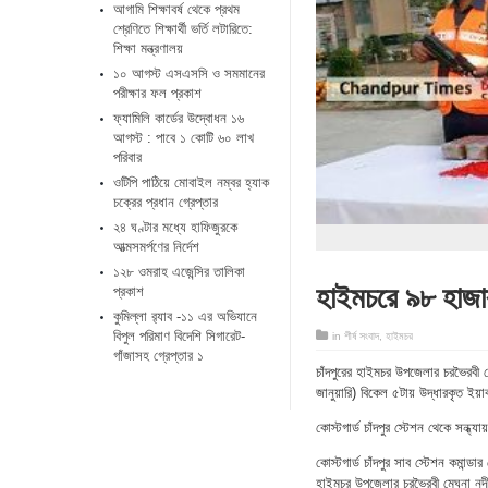
আগামি শিক্ষাবর্ষ থেকে প্রথম
শ্রেণিতে শিক্ষার্থী ভর্তি লটারিতে:
শিক্ষা মন্ত্রণালয়
১০ আগস্ট এসএসসি ও সমমানের
পরীক্ষার ফল প্রকাশ
ফ্যামিলি কার্ডের উদ্বোধন ১৬
আগস্ট : পাবে ১ কোটি ৬০ লাখ
পরিবার
ওটিপি পাঠিয়ে মোবাইল নম্বর হ্যাক
চক্রের প্রধান গ্রেপ্তার
২৪ ঘণ্টার মধ্যে হাফিজুরকে
আত্মসমর্পণের নির্দেশ
১২৮ ওমরাহ এজেন্সির তালিকা
হাইমচরে ৯৮ হাজার
প্রকাশ
কুমিল্লা র‌্যাব -১১ এর অভিযানে
বিপুল পরিমাণ বিদেশি সিগারেট-
in
শীর্ষ সংবাদ
,
হাইমচর
গাঁজাসহ গ্রেপ্তার ১
চাঁদপুরের হাইমচর উপজেলার চরভৈরবী থ
জানুয়ারি) বিকেল ৫টায় উদ্ধারকৃত ইয়াব
কোস্টগার্ড চাঁদপুর স্টেশন থেকে সন্ধ্
কোস্টগার্ড চাঁদপুর সাব স্টেশন কমান্
হাইমচর উপজেলার চরভৈরবী মেঘনা নদীর