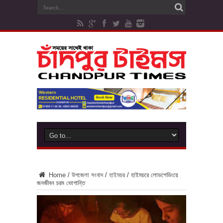
Home
/
উপজেলা সংবাদ
/
হাইমচর
/
হাইমচরে লোডশেডিংয়ে
জনজীবন চরম ভোগান্তি