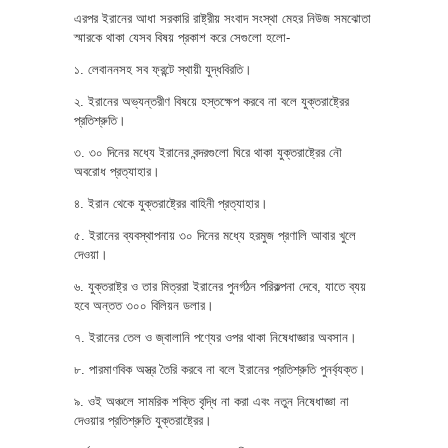
এরপর ইরানের আধা সরকারি রাষ্ট্রীয় সংবাদ সংস্থা মেহর নিউজ সমঝোতা
স্মারকে থাকা যেসব বিষয় প্রকাশ করে সেগুলো হলো-
১. লেবাননসহ সব ফ্রন্টে স্থায়ী যুদ্ধবিরতি।
২. ইরানের অভ্যন্তরীণ বিষয়ে হস্তক্ষেপ করবে না বলে যুক্তরাষ্ট্রের
প্রতিশ্রুতি।
৩. ৩০ দিনের মধ্যে ইরানের বন্দরগুলো ঘিরে থাকা যুক্তরাষ্ট্রের নৌ
অবরোধ প্রত্যাহার।
৪. ইরান থেকে যুক্তরাষ্ট্রের বাহিনী প্রত্যাহার।
৫. ইরানের ব্যবস্থাপনায় ৩০ দিনের মধ্যে হরমুজ প্রণালি আবার খুলে
দেওয়া।
৬. যুক্তরাষ্ট্র ও তার মিত্ররা ইরানের পুনর্গঠন পরিকল্পনা দেবে, যাতে ব্যয়
হবে অন্তত ৩০০ বিলিয়ন ডলার।
৭. ইরানের তেল ও জ্বালানি পণ্যের ওপর থাকা নিষেধাজ্ঞার অবসান।
৮. পারমাণবিক অস্ত্র তৈরি করবে না বলে ইরানের প্রতিশ্রুতি পুনর্ব্যক্ত।
৯. ওই অঞ্চলে সামরিক শক্তি বৃদ্ধি না করা এবং নতুন নিষেধাজ্ঞা না
দেওয়ার প্রতিশ্রুতি যুক্তরাষ্ট্রের।