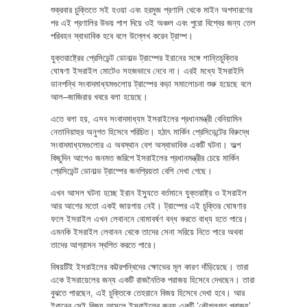
শুক্রবার চুক্তিতে সই হওয়া এবং হরমুজ প্রণালি থেকে মাইন অপসারণের
পর এই প্রণালির উভয় পাশ দিয়ে ওই অঞ্চল এবং পুরো বিশ্বের জন্য তেল
পরিবহন স্বাভাবিক হবে বলে উল্লেখ করেন ট্রাম্প।
যুক্তরাষ্ট্রের প্রেসিডেন্ট ডোনাল্ড ট্রাম্পের ইরানের সঙ্গে শান্তিচুক্তির
ঘোষণা ইসরাইল মোটেও সহজভাবে নেবে না। এরই মধ্যে ইসরাইলি
ডানপন্থি সংবাদমাধ্যমগুলোয় ট্রাম্পের কড়া সমালোচনা শুরু হয়েছে বলে
আল–জাজিরার খবরে বলা হয়েছে।
এতে বলা হয়, এসব সংবাদমাধ্যম ইসরাইলের প্রধানমন্ত্রী বেনিয়ামিন
নেতানিয়াহুর অনুগত হিসেবে পরিচিত। হঠাৎ মার্কিন প্রেসিডেন্টের বিরুদ্ধে
সংবাদমাধ্যমগুলোর এ অবস্থান বেশ অস্বাভাবিক একটি ঘটনা। অল্প
কিছুদিন আগেও জনমত জরিপে ইসরাইলের প্রধানমন্ত্রীর চেয়ে মার্কিন
প্রেসিডেন্ট ডোনাল্ড ট্রাম্পের জনপ্রিয়তা বেশি দেখা গেছে।
এখন আসল ঘটনা হচ্ছে ইরান ইস্যুতে বর্তমানে যুক্তরাষ্ট্র ও ইসরাইল
আর আগের মতো একই জায়গায় নেই। ট্রাম্পের এই চুক্তির ঘোষণার
ফলে ইসরাইল এখন লেবাননে বোমাবর্ষণ বন্ধ করতে বাধ্য হতে পারে।
এমনকি ইসরাইল লেবানন থেকে তাদের সেনা সরিয়ে নিতে পারে অথবা
তাদের আগ্রাসন স্থগিত করতে পারে।
বিষয়টিই ইসরাইলের কট্টরপন্থিদের ক্ষোভের মূল কারণ দাঁড়িয়েছে। তারা
একে ইসরায়েলের জন্য একটি রাজনৈতিক পরাজয় হিসেবে দেখছেন। তারা
বুঝতে পারছেন, এই চুক্তিকে তেহরানে বিজয় হিসেবে দেখা হবে। আর
ইরানের সেই বিজয় আসলে ইসরাইলের জন্য একটি ‘কৌশলগত পরাজয়’