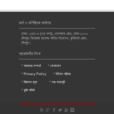
বার্তা ও বাণিজ্যিক কার্যালয়
ঢাকা: ২৩/৩-এ (৩য় তলা), তোপখানা রোড, ঢাকা-১০০০
চাঁদপুর: ফিরোজা হাফেজ শান্তি নিকেতন, কুমিল্লা রোড,
চাঁদপুর।
প্রয়োজনীয় লিংক
*
আমাদের সম্পর্কে
*
যোগাযোগ
*
Privacy Policy
*
টাইমস পরিবার
*
বিজ্ঞাপন মূল্য
*
লঞ্চ সময়সূচি
*
কুকি পলিসি