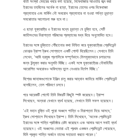
বার্তা সংস্থা মেহরের খবরে বলা হয়েছে, নিষেধাজ্ঞার আওতায় জব্দ করা
ইরানের তহবিলের অর্ধেক না ছাড়া, ইরানের তেলের ওপর নিষেধাজ্ঞা
প্রত্যাহার এবং মার্কিন নৌ অবরোধ প্রত্যাহার না হওয়া পর্যন্ত চূড়ান্ত
সমঝোতার আলোচনা শুরু হবে না।
এ ছাড়া যুক্তরাষ্ট্র ও ইরানের মধ্যে চূড়ান্ত যে চুক্তি হবে, সেটি
জাতিসংঘের নিরাপত্তা পরিষদের প্রস্তাবের মধ্য দিয়ে অনুমোদিত হবে।
ইরানের সঙ্গে চুক্তিতে পৌঁছানোর কথা নিশ্চিত করে যুক্তরাষ্ট্রের প্রেসিডেন্ট
ডোনাল্ড ট্রাম্প ট্রুথ সোশ্যালে একটি পোস্ট দিয়েছিলেন। সেখানে তিনি
লেখেন, ‘আমি হরমুজ প্রণালিকে সম্পূর্ণভাবে টোলমুক্তভাবে চলাচলের
জন্য উন্মুক্ত করার অনুমতি দিচ্ছি। একই সঙ্গে যুক্তরাষ্ট্রের নৌবাহিনীর
আরোপিত অবরোধও অবিলম্বে তুলে নেওয়ার নির্দেশ দিচ্ছি।’
বিশ্বের জাহাজগুলোকে ইঞ্জিন চালু করার আহ্বান জানিয়ে মার্কিন প্রেসিডেন্ট
বলেছিলেন, তেল পরিবহণ চলবে।
পরে আরেকটি পোস্টে তিনি বিষয়টি কিছুটা স্পষ্ট করেছেন। ট্রাম্প
লিখেছেন, অন্যরা যেখানে ব্যর্থ হয়েছে, সেখানে তিনি সফল হয়েছেন।
‘এই মহান চুক্তি ওই পুরো অঞ্চলে শান্তি ও নিরাপত্তা নিয়ে আসবে,’
ট্রুথ সোশ্যালে লিখেছেন ট্রাম্প। তিনি লিখেছেন, ‘অনেক প্রেসিডেন্ট
ইরানের সঙ্গে শান্তি প্রতিষ্ঠার চেষ্টা করেছেন এবং আমার আগে সবাই ব্যর্থ
হয়েছেন। ওই অঞ্চলের নেতারা এই প্রথম একজন প্রেসিডেন্ট পেয়েছেন,
যিনি প্রকৃত শান্তি অর্জনে তাদের সহায়তা করতে পারেন।’