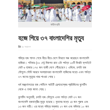
ফাইল ছবি
হজে গিয়ে ৩৭ বাংলাদেশির মৃত্যু
in
সারাদেশ
পবিত্র হজ পালন শেষে ধীরে ধীরে দেশে ফিরতে শুরু করেছেন বাংলাদেশি
হাজিরা। শনিবার (৩০ মে) দিবাগত রাত ৩টা পর্যন্ত ১৫টি ফিরতি ফ্লাইটে
মোট ৬ হাজার ১৭৫ জন হাজী দেশে পৌঁছেছেন। এদিকে, চলতি হজ
মৌসুমে সৌদি আরবে অবস্থানরত বাংলাদেশি হাজিদের মধ্যে এখন পর্যন্ত
৩৭ জনের মৃত্যুর খবর পাওয়া গেছে।
ধর্ম মন্ত্রণালয়ের হজ পোর্টালে আইটি হেল্পডেস্কের প্রতিদিনের বুলেটিন
থেকে এ তথ্য জানা গেছে।
বুলেটিন অনুযায়ী, চলতি হজ মৌসুমে এখন পর্যন্ত মোট ৩৭ জন
বাংলাদেশি হজযাত্রীর মৃত্যু হয়েছে। মৃতদের মধ্যে ২৪ জন পুরুষ এবং
১৩ জন নারী। এর মধ্যে পবিত্র মক্কায় ২৭ জন এবং মদিনায় ১০ জন