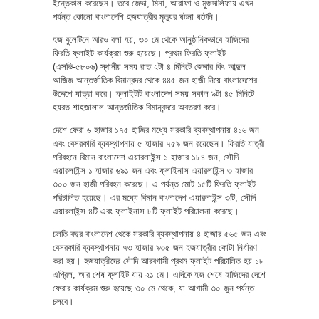
ইন্তেকাল করেছেন। তবে জেদ্দা, মিনা, আরাফা ও মুজদালিফায় এখন
পর্যন্ত কোনো বাংলাদেশি হজযাত্রীর মৃত্যুর ঘটনা ঘটেনি।
হজ বুলেটিনে আরও বলা হয়, ৩০ মে থেকে আনুষ্ঠানিকভাবে হাজিদের
ফিরতি ফ্লাইট কার্যক্রম শুরু হয়েছে। প্রথম ফিরতি ফ্লাইট
(এসভি-৫৮০৬) স্থানীয় সময় রাত ২টা ৪ মিনিটে জেদ্দার কিং আব্দুল
আজিজ আন্তর্জাতিক বিমানবন্দর থেকে ৪৪৫ জন হাজী নিয়ে বাংলাদেশের
উদ্দেশে যাত্রা করে। ফ্লাইটটি বাংলাদেশ সময় সকাল ৯টা ৪৫ মিনিটে
হযরত শাহজালাল আন্তর্জাতিক বিমানবন্দরে অবতরণ করে।
দেশে ফেরা ৬ হাজার ১৭৫ হাজির মধ্যে সরকারি ব্যবস্থাপনায় ৪১৬ জন
এবং বেসরকারি ব্যবস্থাপনায় ৫ হাজার ৭৫৯ জন রয়েছেন। ফিরতি যাত্রী
পরিবহনে বিমান বাংলাদেশ এয়ারলাইন্স ১ হাজার ১৮৪ জন, সৌদি
এয়ারলাইন্স ১ হাজার ৬৯১ জন এবং ফ্লাইনাস এয়ারলাইন্স ৩ হাজার
৩০০ জন হাজী পরিবহন করেছে। এ পর্যন্ত মোট ১৫টি ফিরতি ফ্লাইট
পরিচালিত হয়েছে। এর মধ্যে বিমান বাংলাদেশ এয়ারলাইন্স ৩টি, সৌদি
এয়ারলাইন্স ৪টি এবং ফ্লাইনাস ৮টি ফ্লাইট পরিচালনা করেছে।
চলতি বছর বাংলাদেশ থেকে সরকারি ব্যবস্থাপনায় ৪ হাজার ৫৬৫ জন এবং
বেসরকারি ব্যবস্থাপনায় ৭৩ হাজার ৯৩৫ জন হজযাত্রীর কোটা নির্ধারণ
করা হয়। হজযাত্রীদের সৌদি আরবগামী প্রথম ফ্লাইট পরিচালিত হয় ১৮
এপ্রিল, আর শেষ ফ্লাইট যায় ২১ মে। এদিকে হজ শেষে হাজিদের দেশে
ফেরার কার্যক্রম শুরু হয়েছে ৩০ মে থেকে, যা আগামী ৩০ জুন পর্যন্ত
চলবে।