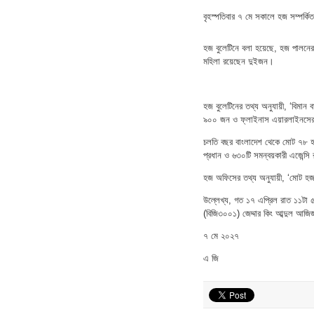
বৃহস্পতিবার ৭ মে সকালে হজ সম্পর্কি
হজ বুলেটিনে বলা হয়েছে, হজ পালনের
মহিলা রয়েছেন দুইজন।
হজ বুলেটিনের তথ্য অনুযায়ী, ‘বিম
৯০০ জন ও ফ্লাইনাস এয়ারলাইনসের
চলতি বছর বাংলাদেশ থেকে মোট ৭৮ হা
প্রধান ও ৬৩০টি সমন্বয়কারী এজেন্সি
হজ অফিসের তথ্য অনুযায়ী, ‘মোট হজ
উল্লেখ্য, গত ১৭ এপ্রিল রাত ১১টা ৫
(বিজি৩০০১) জেদ্দার কিং আব্দুল আজিজ 
৭ মে ২০২৭
এ জি