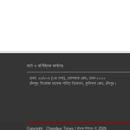
বার্তা ও বাণিজ্যিক কার্যালয়
ঢাকা: ২৩/৩-এ (৩য় তলা), তোপখানা রোড, ঢাকা-১০০০
চাঁদপুর: ফিরোজা হাফেজ শান্তি নিকেতন, কুমিল্লা রোড, চাঁদপুর।
Copyright : Chandpur Times | চাঁদপুর টাইমস © 2026