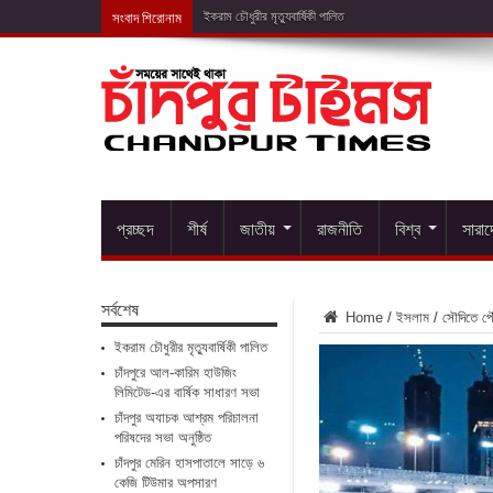
সংবাদ শিরোনাম
চাঁদপুরে আল-কারিম
প্রচ্ছদ
শীর্ষ
জাতীয়
রাজনীতি
বিশ্ব
সারা
সর্বশেষ
Home
/
ইসলাম
/
সৌদিতে পৌ
ইকরাম চৌধুরীর মৃত্যুবার্ষিকী পালিত
চাঁদপুরে আল-কারিম হাউজিং
লিমিটেড-এর বার্ষিক সাধারণ সভা
চাঁদপুর অযাচক আশ্রম পরিচালনা
পরিষদের সভা অনুষ্ঠিত
চাঁদপুর মেরিন হাসপাতালে সাড়ে ৬
কেজি টিউমার অপসারণ