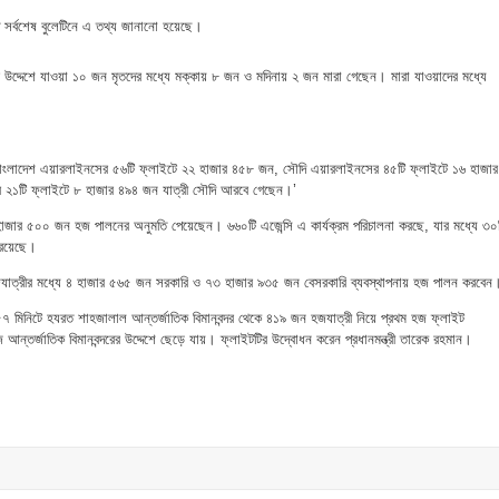
ত সর্বশেষ বুলেটিনে এ তথ্য জানানো হয়েছে।
 উদ্দেশে যাওয়া ১০ জন মৃতদের মধ্যে মক্কায় ৮ জন ও মদিনায় ২ জন মারা গেছেন। মারা যাওয়াদের মধ্যে
ান বাংলাদেশ এয়ারলাইনসের ৫৬টি ফ্লাইটে ২২ হাজার ৪৫৮ জন, সৌদি এয়ারলাইনসের ৪৫টি ফ্লাইটে ১৬ হাজার
 ২১টি ফ্লাইটে ৮ হাজার ৪৯৪ জন যাত্রী সৌদি আরবে গেছেন।’
জার ৫০০ জন হজ পালনের অনুমতি পেয়েছেন। ৬৬০টি এজেন্সি এ কার্যক্রম পরিচালনা করছে, যার মধ্যে ৩০
 রয়েছে।
যাত্রীর মধ্যে ৪ হাজার ৫৬৫ জন সরকারি ও ৭৩ হাজার ৯৩৫ জন বেসরকারি ব্যবস্থাপনায় হজ পালন করবেন
৭ মিনিটে হযরত শাহজালাল আন্তর্জাতিক বিমানবন্দর থেকে ৪১৯ জন হজযাত্রী নিয়ে প্রথম হজ ফ্লাইট
আন্তর্জাতিক বিমানবন্দরের উদ্দেশে ছেড়ে যায়। ফ্লাইটটির উদ্বোধন করেন প্রধানমন্ত্রী তারেক রহমান।