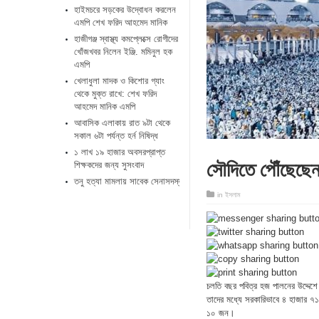
হাইমচরে সড়কের উদ্বোধন করলেন
এমপি শেখ ফরিদ আহমেদ মানিক
হাজীগঞ্জ স্বাস্থ্য কমপ্লেক্সে রোগীদের
খোঁজখবর নিলেন ইঞ্জি. মমিনুল হক
এমপি
খেলাধুলা মাদক ও কিশোর গ্যাং
থেকে মুক্ত রাখে: শেখ ফরিদ
আহমেদ মানিক এমপি
আবাসিক এলাকায় রাত ৯টা থেকে
সকাল ৬টা পর্যন্ত হর্ন নিষিদ্ধ
১ লাখ ১৯ হাজার অবসরপ্রাপ্ত
সৌদিতে পৌঁছেছেন
শিক্ষকদের জন্য সুসংবাদ
তনু হত্যা মামলায় সাবেক সেনাসদস্য ফের গ্রেপ্তার
in
ইসলাম
চলতি বছর পবিত্র হজ পালনের উদ্দেশ
তাদের মধ্যে সরকারিভাবে ৪ হাজার ৭
১০ জন।