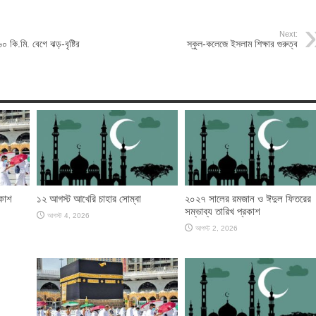
Next:
৬০ কি.মি. বেগে ঝড়-বৃষ্টির
স্কুল-কলেজে ইসলাম শিক্ষার গুরুত্ব
রকাশ
১২ আগস্ট আখেরি চাহার সোম্বা
২০২৭ সালের রমজান ও ঈদুল ফিতরের
সম্ভাব্য তারিখ প্রকাশ
আগস্ট 4, 2026
আগস্ট 2, 2026