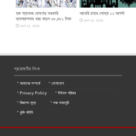
হজ প্যাকেজ ঘোষণায় সরকারি
আখেরি চাহার সোম্বা ১২ আগস্ট
ব্যবস্থাপনায় খরচ বাড়ল ৩৮,৪৮১ টাকা
জুলাই 16, 2026
জুলাই 21, 2026
প্রয়োজনীয় লিংক
*
আমাদের সম্পর্কে
*
যোগাযোগ
*
Privacy Policy
*
টাইমস পরিবার
*
বিজ্ঞাপন মূল্য
*
লঞ্চ সময়সূচি
*
কুকি পলিসি