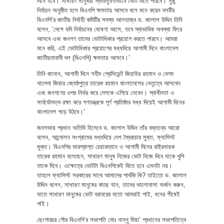
দিনে হবে। সাধারণ মানুষরা স্বতঃস্ফূর্তভাবে ভোট দিতে পারবে। সুষ্ঠু
নির্বাচন অনুষ্ঠিত হলে বিএনপি ক্ষমতায় আসবে বলে মনে করেন দলটির
বিএনপি’র জাতীয় নির্বাহী কমিটির সদস্য আলহাজ্ব ড. জালাল উদ্দিন তিনি
বলেন, ‘দেশে যদি নির্বাচনের ঘোষণা আসে, তবে স্বাভাবিক অবস্থা ফিরে
আসবে এবং জনগণ তাদের ভোটাধিকার প্রয়োগ করতে পারবে। আমরা
মনে করি, এই ভোটাধিকার প্রয়োগের মধ্যদিয়ে আগামী দিনে বাংলাদেশ
জাতীয়তাবাদী দল (বিএনপি) ক্ষমতায় আসবে।’
তিনি জানান, আগামী দিনে শহীদ প্রেসিডেন্ট জিয়াউর রহমান ও বেগম
খালেদা জিয়ার জ্যেষ্ঠপুত্র তারেক রহমান বাংলাদেশের নেতৃত্বে আসবেন
এবং জনগণের ওপর নির্ভর করে দেশকে এগিয়ে নেবেন। স্বাধীনতা ও
সার্বভৌমত্ব রক্ষা করে গণতন্ত্রকে পূর্ণ প্রতিষ্ঠার মধ্য দিয়েই আগামী দিনের
বাংলাদেশ গড়ে উঠবে।’
জনসভায় প্রধান অতিথি হিসেবে ড. জালাল উদ্দিন তাঁর বক্তব্যে আরো
বলেন, আন্দোলন সংগ্রামের মধ্যদিয়ে দেশ স্বৈরাচার মুক্ত, ফ্যাসিস্ট
মুক্ত। বিএনপির ভারপ্রাপ্ত চেয়ারম্যান ও আগামী দিনের রাষ্ট্রনায়ক
তারেক রহমান বলেছেন, সাধারণ মানুষ নিজের ভোট নিজে দিবে যাকে খুশি
তাকে দিবে। এক্ষেত্রে ভোটটা বিএনপিকেই দিতে হবে এমনটা নয়।
তাহলে ফ্যাসিস্ট সরকারের সাথে আমাদের পার্থকি কি? তাইতো ড. জালাল
উদ্দিন বলেন, সাধারণ মানুষের কাছে যান, তাদের ভালোবাসা অর্জন করুন,
যাতে সাধারণ মানুষের ভোট বরাবরের মতো আমরাই পাই, ধনের শীষেই
পাই।
ছেংগারচর পৌর বিএনপি’র সভাপতি মোঃ নান্নু মিয়া’ প্রধানের সভাপতিত্বে