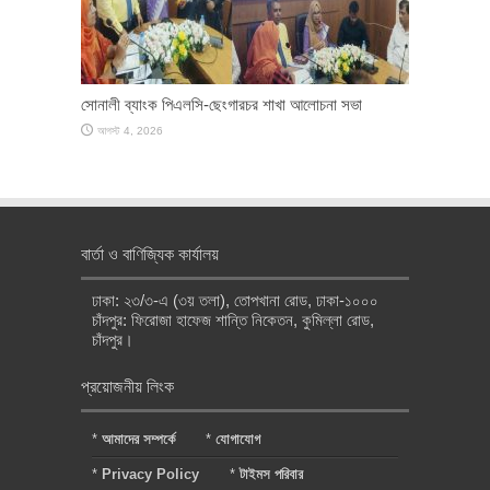
সোনালী ব্যাংক পিএলসি-ছেংগারচর শাখা আলোচনা সভা
আগস্ট 4, 2026
বার্তা ও বাণিজ্যিক কার্যালয়
ঢাকা: ২৩/৩-এ (৩য় তলা), তোপখানা রোড, ঢাকা-১০০০
চাঁদপুর: ফিরোজা হাফেজ শান্তি নিকেতন, কুমিল্লা রোড,
চাঁদপুর।
প্রয়োজনীয় লিংক
*
আমাদের সম্পর্কে
*
যোগাযোগ
*
Privacy Policy
*
টাইমস পরিবার