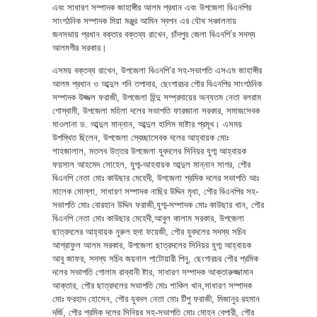
এবং সাধারণ সম্পাদক জাহাঙ্গীর আলম প্রধান এবং উপজেলা বিএনপির
সাংগঠনিক সম্পাদক মিয়া মঞ্জুর আমিন স্বপন এর যৌথ সঞ্চালনায়
জনসভায় প্রধান বক্তার বক্তব্য রাখেন, চাঁদপুর জেলা বিএনপি’র সদস্য
আলমগীর সরকার।
এসময় বক্তব্য রাখেন, উপজেলা বিএনপি’র সহ-সভাপতি এসএম জাহাঙ্গীর
আলম প্রধান ও আব্দুল গনি তপাদার, ছেংগারচর পৌর বিএনপির সাংগঠনিক
সম্পাদক উজ্জল ফরাজী, উপজেলা হিন্দু সম্প্রদায়ের অন্যতম নেতা বলরাম
গোস্বামী, উপজেলা মহিলা দলের সভাপতি ফারজানা সরকার, সমাজসেবক
মাওলানা ড. আব্দুল মান্নান, আব্দুল হালিম মাষ্টার প্রমূখ। এসময়
উপস্থিত ছিলেন, উপজেলা স্বেচ্ছাসেবক দলের আহ্বায়ক মোঃ
শাহজালাল, মতলব উত্তর উপজেলা যুবদলের সিনিয়র যুগ্ম আহ্বায়ক
ফয়সাল আহমেদ সোহেল, যুগ্ম-আহবায়ক আব্দুল মান্নান সাগর, পৌর
বিএনপি নেতা মোঃ কাউছার মেহেদী, উপজেলা শ্রমিক দলের সভাপতি আঃ
মালেক মোল্লা, সাধারণ সম্পাদক নাছির উদ্দিন মৃধা, পৌর বিএনপির সহ-
সভাপতি মোঃ বোরহান উদ্দিন ফরাজী,যুগ্ম-সম্পাদক মোঃ কাউছার খান, পৌর
বিএনপি নেতা মোঃ কাউছার মেহেদী,আবুল কালাম সরকার, উপজেলা
ছাত্রদলের আহ্বায়ক নুরুল হুদা ফয়েজী, পৌর যুবদলের সদস্য সচিব
আশ্রাফুল আলম সরকার, উপজেলা ছাত্রদলের সিনিয়র যুগ্ম আহ্বায়ক
আবু জাফর, সদস্য সচিব জয়নাল পাটোয়ারী পিনু, ছেংগারচর পৌর শ্রমিক
দলের সভাপতি গোলাম রাব্বানী ষ্টার, সাধারণ সম্পাদক আক্তারুজ্জামান
আক্তার, পৌর ছাত্রদলের সভাপতি মোঃ শাকিল খান,সাধারণ সম্পাদক
মোঃ ফরহাদ হোসেন, পৌর যুবদল নেতা মোঃ টিপু ফরাজী, মিজানুর রহমান
দর্জি, পৌর শ্রমিক দলের সিনিয়র সহ-সভাপতি মোঃ মোহন বেপারী, পৌর