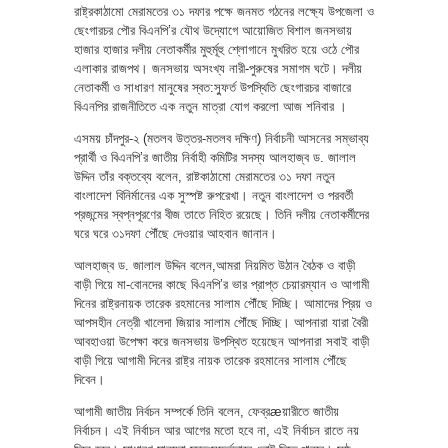
রাষ্ট্রকাঠামো মেরামতের ৩১ দফার পক্ষে জনমত গঠনের লক্ষ্যে উপজেলা ও
ছেংগারচর পৌর বিএনপি’র যৌথ উদ্যোগে আয়োজিত বিশাল জনসভায়
হাজার হাজার দলীয় নেতাকর্মীর মুহুর্মূহু শ্লোগানে মুখরিত হয়ে ওঠে পৌর
এলাকার রাজপথ। জনসভায় অসংখ্য নারী-পুরুষের সমাগম ঘটে। দলীয়
নেতাকর্মী ও সাধারণ মানুষের স্বত:স্ফুর্ত উপস্থিতি ছেংগারচর বাজারে
বিএনপির রাজনীতিতে এক নতুন মাত্রা যোগ করলো আজ শনিবার ।
এসময় চাঁদপুর-২ (মতলব উত্তর-মতলব দক্ষিণ) নির্বাচনী আসনের সম্ভাব্য
প্রার্থী ও বিএনপি’র জাতীয় নির্বাহী কমিটির সদস্য আলহাজ্ব ড. জালাল
উদ্দিন তাঁর বক্তব্যে বলেন, রাষ্টকাঠামো মেরামতের ৩১ দফা নতুন
বাংলাদেশ বিনির্মানের এক সুস্পষ্ট রুপরেখা। নতুন বাংলাদেশ ও পরবর্তী
প্রজন্মের স্বপ্নপূরণের বীজ তাতে নিহিত রয়েছে। তিনি দলীয় নেতাকর্মীদের
ঘরে ঘরে ৩১দফা পৌঁছে দেওয়ার আহবান জানান।
আলহাজ্ব ড. জালাল উদ্দিন বলেন,আমরা নিয়মিত উঠান বৈঠক ও বাড়ী
বাড়ী গিয়ে মা-বোনদের কাছে বিএনপি’র ভার প্রাপ্ত চেয়ারম্যান ও আগামী
দিনের রাষ্ট্রনায়ক তারেক রহমানের সালাম পৌঁছে দিচ্ছি। আমাদের প্রিয় ও
আপসহীন নেত্রী খালেদা জিয়ার সালাম পৌঁছে দিচ্ছি। আপনারা যারা বৈরী
আবহাওয়া উপেক্ষা করে জনসভায় উপস্থিত হয়েছেন আপনারা সবাই বাড়ী
বাড়ী গিয়ে আগামী দিনের রাষ্ট্র নায়ক তারেক রহমানের সালাম পৌঁছে
দিবেন।
আগামী জাতীয় নির্বচন সম্পর্কে তিনি বলেন, ফেব্রæয়ারীতে জাতীয়
নির্বাচন। এই নির্বাচন আর আগের মতো হবে না, এই নির্বাচন রাতে নয়