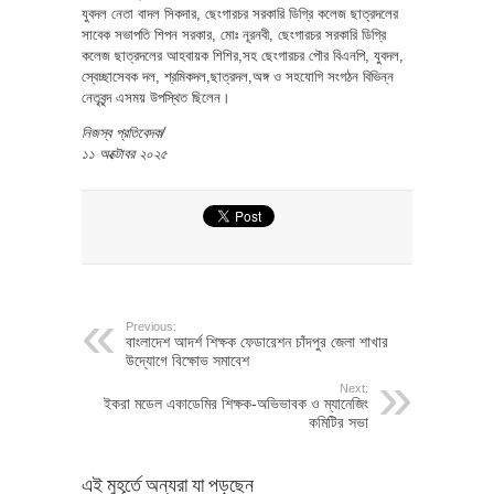
যুবদল নেতা বাদল সিকদার, ছেংগারচর সরকারি ডিগ্রি কলেজ ছাত্রদলের
সাবেক সভাপতি শিপন সরকার, মোঃ নূরনবী, ছেংগারচর সরকারি ডিগ্রি
কলেজ ছাত্রদলের আহবায়ক শিশির,সহ ছেংগারচর পৌর বিএনপি, যুবদল,
স্বেচ্ছাসেবক দল, শ্রমিকদল,ছাত্রদল,অঙ্গ ও সহযোগি সংগঠন বিভিন্ন
নেতৃবৃন্দ এসময় উপস্থিত ছিলেন।
নিজস্ব প্রতিবেদক/
১১ অক্টোবর ২০২৫
Previous:
বাংলাদেশ আদর্শ শিক্ষক ফেডারেশন চাঁদপুর জেলা শাখার
উদ্যোগে বিক্ষোভ সমাবেশ
Next:
ইকরা মডেল একাডেমির শিক্ষক-অভিভাবক ও ম্যানেজিং
কমিটির সভা
এই মুহূর্তে অন্যরা যা পড়ছেন