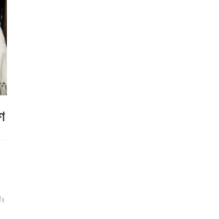
ণ
্ণ।