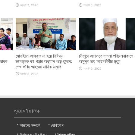
আগস্ট 7, 2026
আগস্ট 6, 2026
মোবাইলে আসক্ত না হয়ে বিভিন্ন
চাঁদপুরে আদালতে মামলা পরিচালনাকালে
িভাবক
জ্ঞানমূলক বই পড়ার অভ্যাস গড়ে তুলবে:
অসুস্থ হয়ে আইনজীবীর মৃত্যু
শেখ ফরিদ আহমেদ মানিক এমপি
আগস্ট 6, 2026
আগস্ট 6, 2026
প্রয়োজনীয় লিংক
*
আমাদের সম্পর্কে
*
যোগাযোগ