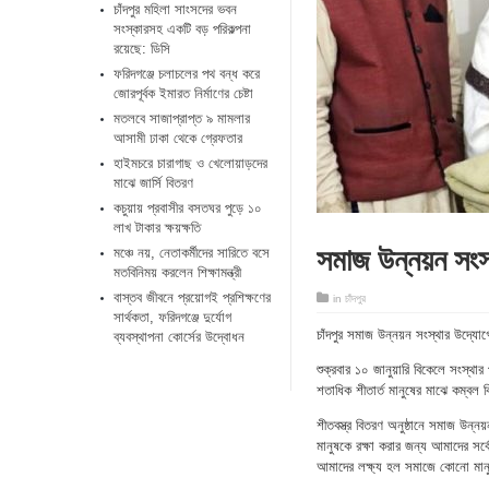
চাঁদপুর মহিলা সাংসদের ভবন
সংস্কারসহ একটি বড় পরিকল্পনা
রয়েছে: ডিসি
ফরিদগঞ্জে চলাচলের পথ বন্ধ করে
জোরপূর্বক ইমারত নির্মাণের চেষ্টা
মতলবে সাজাপ্রাপ্ত ৯ মামলার
আসামী ঢাকা থেকে গ্রেফতার
হাইমচরে চারাগাছ ও খেলোয়াড়দের
মাঝে জার্সি বিতরণ
কচুয়ায় প্রবাসীর বসতঘর পুড়ে ১০
লাখ টাকার ক্ষয়ক্ষতি
সমাজ উন্নয়ন সংস
মঞ্চে নয়, নেতাকর্মীদের সারিতে বসে
মতবিনিময় করলেন শিক্ষামন্ত্রী
​বাস্তব জীবনে প্রয়োগই প্রশিক্ষণের
in
চাঁদপুর
সার্থকতা, ফরিদগঞ্জে দুর্যোগ
চাঁদপুর সমাজ উন্নয়ন সংস্থার উদ্যো
ব্যবস্থাপনা কোর্সের উদ্বোধন
শুক্রবার ১০ জানুয়ারি বিকেলে সংস্থা
শতাধিক শীতার্ত মানুষের মাঝে কম্বল
শীতবস্ত্র বিতরণ অনুষ্ঠানে সমাজ উন্
মানুষকে রক্ষা করার জন্য আমাদের সর্বো
আমাদের লক্ষ্য হল সমাজে কোনো মানু