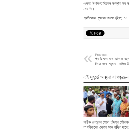
এসময় উপস্থিত ছিলেন সংস্থার সহ সভ
মোর্শেদ।
প্রতিবেদক: মুহাম্মদ বাদশা ভূঁইয়া, ১
Previous:
প্রতি ঘরে ঘরে তারেক রহম
দিতে হবে: অ্যাড. সলিম উ
এই মুহূর্তে অন্যরা যা পড়ছেন
সঠিক নেতৃত্ব পেলে চাঁদপুর পৌরস
নাগরিকদের সেবার মান বৃদ্ধি পাবে: