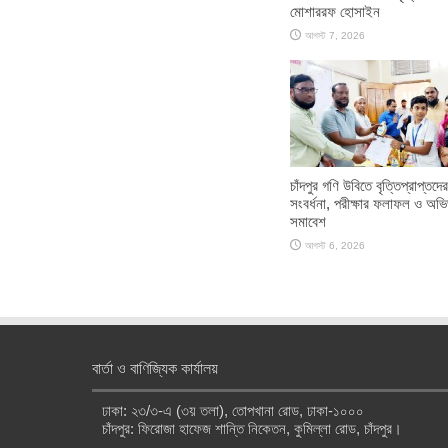
মোশাররফ হোসাইন
আগস্ট 7, 2026
চাঁদপুর গণি উবিতে বৃত্তিপ্রাপ্তদের
সংবর্ধনা, পরীক্ষার ফলাফল ও অভ
সমাবেশ
আগস্ট 6, 2026
বার্তা ও বাণিজ্যিক কার্যালয়
ঢাকা: ২৩/৩-এ (৩য় তলা), তোপখানা রোড, ঢাকা-১০০০
চাঁদপুর: ফিরোজা হাফেজ শান্তি নিকেতন, কুমিল্লা রোড, চাঁদপুর।