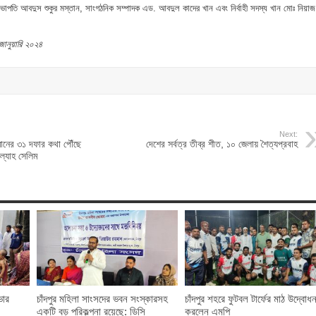
াপতি আবদুস শুকুর মস্তান, সাংগঠনিক সম্পাদক এড. আবদুল কাদের খান এবং নির্বাহী সদস্য খান মোঃ নিয়াজ
০ জানুয়ারি ২০২৪
Next:
ানের ৩১ দফার কথা পৌঁছে
দেশের সর্বত্র তীব্র শীত, ১০ জেলায় শৈত্যপ্রবাহ
ল্যাহ সেলিম
ভার
চাঁদপুর মহিলা সাংসদের ভবন সংস্কারসহ
চাঁদপুর শহরে ফুটবল টার্ফের মাঠ উদ্বোধ
একটি বড় পরিকল্পনা রয়েছে: ডিসি
করলেন এমপি