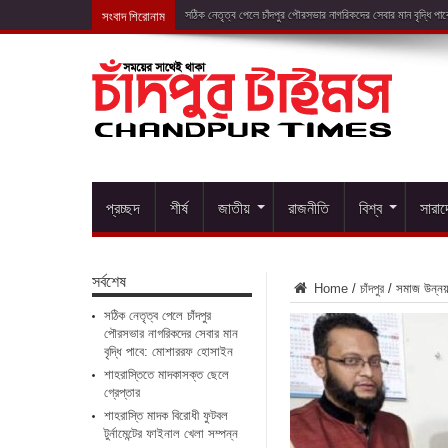
সংবাদ শিরোনাম
সঠিক নেতৃত্ব পেলে চাঁদপুর পৌরসভার নাগরিকদের সেবার মান বৃদ্ধি প
প্রচ্ছদ
শীর্ষ
জাতীয়
রাজনীতি
বিশ্ব
সারা
সর্বশেষ
Home
/
চাঁদপুর
/
সমাজ উন্নয়
সঠিক নেতৃত্ব পেলে চাঁদপুর
পৌরসভার নাগরিকদের সেবার মান
বৃদ্ধি পাবে: মোশাররফ হোসাইন
শাহরাস্তিতে মাদকাসক্ত ছেলে
গ্রেপ্তার
শাহরাস্তি মাদক বিরোধী ফুটবল
টুর্নামেন্টের ফাইনাল খেলা সম্পন্ন