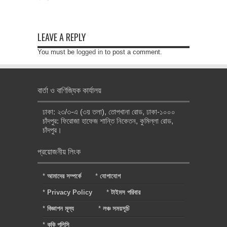
LEAVE A REPLY
You must be
logged in
to post a comment.
বার্তা ও বাণিজ্যিক কার্যালয়
ঢাকা: ২৩/৩-এ (৩য় তলা), তোপখানা রোড, ঢাকা-১০০০
চাঁদপুর: ফিরোজা হাফেজ শান্তি নিকেতন, কুমিল্লা রোড,
চাঁদপুর।
প্রয়োজনীয় লিংক
*
আমাদের সম্পর্কে
*
যোগাযোগ
*
Privacy Policy
*
টাইমস পরিবার
*
বিজ্ঞাপন মূল্য
*
লঞ্চ সময়সূচি
*
কুকি পলিসি