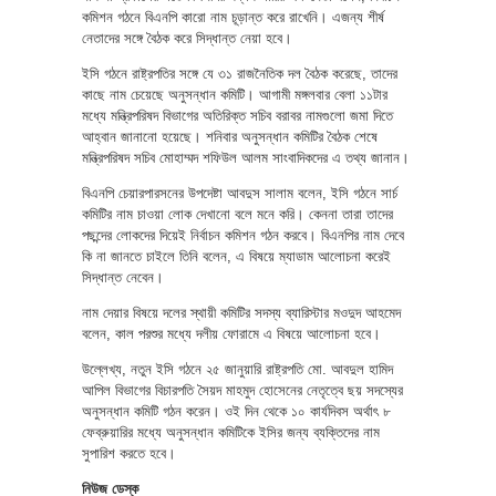
কমিশন গঠনে বিএনপি কারো নাম চূড়ান্ত করে রাখেনি। এজন্য শীর্ষ
নেতাদের সঙ্গে বৈঠক করে সিদ্ধান্ত নেয়া হবে।
ইসি গঠনে রাষ্ট্রপতির সঙ্গে যে ৩১ রাজনৈতিক দল বৈঠক করেছে, তাদের
কাছে নাম চেয়েছে অনুসন্ধান কমিটি। আগামী মঙ্গলবার বেলা ১১টার
মধ্যে মন্ত্রিপরিষদ বিভাগের অতিরিক্ত সচিব বরাবর নামগুলো জমা দিতে
আহ্বান জানানো হয়েছে। শনিবার অনুসন্ধান কমিটির বৈঠক শেষে
মন্ত্রিপরিষদ সচিব মোহাম্মদ শফিউল আলম সাংবাদিকদের এ তথ্য জানান।
বিএনপি চেয়ারপারসনের উপদেষ্টা আবদুস সালাম বলেন, ইসি গঠনে সার্চ
কমিটির নাম চাওয়া লোক দেখানো বলে মনে করি। কেননা তারা তাদের
পছন্দের লোকদের দিয়েই নির্বাচন কমিশন গঠন করবে। বিএনপির নাম দেবে
কি না জানতে চাইলে তিনি বলেন, এ বিষয়ে ম্যাডাম আলোচনা করেই
সিদ্ধান্ত নেবেন।
নাম দেয়ার বিষয়ে দলের স্থায়ী কমিটির সদস্য ব্যারিস্টার মওদুদ আহমেদ
বলেন, কাল পরশুর মধ্যে দলীয় ফোরামে এ বিষয়ে আলোচনা হবে।
উল্লেখ্য, নতুন ইসি গঠনে ২৫ জানুয়ারি রাষ্ট্রপতি মো. আবদুল হামিদ
আপিল বিভাগের বিচারপতি সৈয়দ মাহমুদ হোসেনের নেতৃত্বে ছয় সদস্যের
অনুসন্ধান কমিটি গঠন করেন। ওই দিন থেকে ১০ কার্যদিবস অর্থাৎ ৮
ফেব্রুয়ারির মধ্যে অনুসন্ধান কমিটিকে ইসির জন্য ব্যক্তিদের নাম
সুপারিশ করতে হবে।
নিউজ ডেস্ক