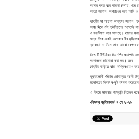
আমার বসত ঘরে হামলা চালায়, পরে র
আরো জানান, অপরাধের ভয়ে আমি ও আম
ছাত্রীর মা আয়শা আক্তার জানান, ইভ
অপর দিকে ওই ইউনিয়নের ওয়ার্ডের সা
ও বখাটিপনা করে আসছে। তাদের সকলে
অন্য দিকে একই এলাকার বীর মুক্তিযোদ
ব্যাবস্থা না নিলে তারা আরো বেপরো
চিতোষী ইউনিয়ন বিএনপির সভাপতি নজ
আদালতে জরিমানা করা হয়। তবে
ছাত্রীর বাড়িতে যারা অগ্নিসংযোগ কর
ভুক্তভোগী পরিবার মোহাব্বত আলী উক্ত 
মহোদয়ের নিকট স-দৃষ্টি কামনা করেছে
এ বিষয়ে মামলার প্রস্তুতি নিচ্ছেন ব
-নিজস্ব প্রতিবেদক/ ৭ মে ২০২৬