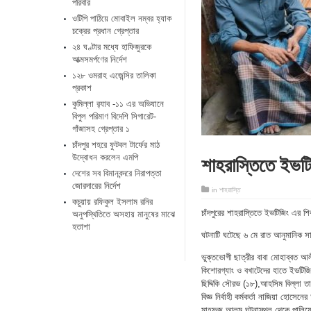
পরিবার
ওটিপি পাঠিয়ে মোবাইল নম্বর হ্যাক
চক্রের প্রধান গ্রেপ্তার
২৪ ঘণ্টার মধ্যে হাফিজুরকে
আত্মসমর্পণের নির্দেশ
১২৮ ওমরাহ এজেন্সির তালিকা
প্রকাশ
কুমিল্লা র‌্যাব -১১ এর অভিযানে
বিপুল পরিমাণ বিদেশি সিগারেট-
গাঁজাসহ গ্রেপ্তার ১
চাঁদপুর শহরে ফুটবল টার্ফের মাঠ
শাহরাস্তিতে ইভট
উদ্বোধন করলেন এমপি
দেশের সব বিমানবন্দরে নিরাপত্তা
জোরদারের নির্দেশ
in
শাহরাস্তি
কচুয়ায় রফিকুল ইসলাম রনির
চাঁদপুরের শাহরাস্তিতে ইভটিজিং এর 
অনুপস্থিতিতে অসহায় মানুষের মাঝে
হতাশা
ঘটনাটি ঘটেছে ৬ মে রাত আনুমানিক সা
ভুক্তভোগী ছাত্রীর বাবা মোহাব্বত আ
কিশোরগ্যাং ও বখাটেদের হাতে ইভটিজ
ছিদ্দিকি সৌরভ (১৮),আহসিম বিল্লা 
বিজ্ঞ নির্বাহী কর্মকর্তা নাজিয়া হো
মাহফুজ আলম ঘটনাস্থল থেকে পালিয়ে গ