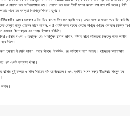
ান্না ও ঘোয়াল ঘরে অগ্নিসংযোগ করে। গোয়াল ঘরে থাকা তিনটি ছাগল ঝলসে যায় বলে দাবি করেন। তিনি
ার পরিবারের সদস্যরা নিরাপত্তাহিনতায় ভুগছি।
টিজিংকারিরা আমার মেয়েকে এসিড দিয়ে ঝলসে দিবে বলে হুমকী দেয়। এখন মেয়ে ও আমরা ভয়ে দিন কাটাচ্ছ
বেক মেম্বার মামুন হোসেন মায়ন জানান, এরা একটি দলের কতেক নেতার আশ্রয় পশ্রয়ে এলাকায় বিভিন্ন অপক
 এলকায় কিশোরগ্যাং এর সদস্য হিসেবে পরিচিতি।
্ধা গোলাম মাওলা ও বয়োবৃদ্ধ মোঃ শাহাবুদ্দিন দুলাল জানান, ঘটনার সাথে জড়িতদের বিরুদ্ধে দ্রুত আইনি
য়া হয়ে উঠবে।
রুল ইসলাম বিএসসি জানান, যাদের বিরুদ্ধে ইভটিজিং এর অভিযোগ আনা হয়েছে। তাদেরকে ভ্রাম্যমান
েছে এটা একটি ন্যক্কার ঘটনা।
ঘটনার সুষ্ঠু তদন্ত ও সঠিক বিচারের দাবি জানিয়েছেন। এবং স্থানীয় সংসদ সদস্য ইঞ্জিনিয়ার মমিনুল হক
ন।
লে জনান।