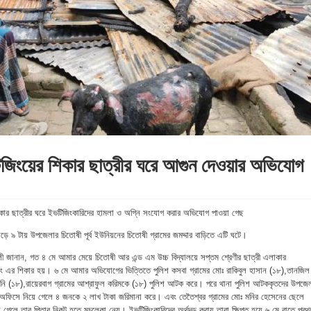
িজিংয়ের শিকার ছাত্রীর ঘরে আগুন দেওয়ার অভিযোগ
শিকার ছাত্রীর ঘরে ইভটিজিংকারিদের হামলা ও অগ্নি সংযোগ করার অভিযোগ পাওয়া গেছ
ড়ে ৯ টায় উপজেলার চিতোষী পূর্ব ইউনিয়নের চিতোষী গ্রামের জমদ্দার বাড়িতে এটি ঘটে।
লী জানান, গত ৪ মে আমার মেয়ে চিতোষী আর এন্ড এম উচ্চ বিদ্যালয়ে সপ্তম শ্রেণীর ছাত্রী এলাকার
িং এর শিকার হয়। ৬ মে আমার অভিযোগের ভিত্তিতে পুলিশ কসবা গ্রামের মোঃ রাকিবুল হাসান (১৮),তানজিল
তানি (১৮),রায়েরবাগ গ্রামের আশ্রাফুল করিমকে (১৮) পুলিশ আটক করে। পরে থানা পুলিশ আটককৃতদের উপজে
সেনের অফিসে নিয়ে গেলে ৪ জনকে ২ লাখ টাকা জরিমানা করে। এবং তেতৈশ্বর গ্রামের মোঃ মনির হেসেনের ছেলে
েলে তার পিতার নিকট হতে মুচলেকা নেয়। ইভটিজিংকারিদের অর্থদন্ড করায় তারা ক্ষিপ্ত হয়ে ৬ মে রাতে প্রথ