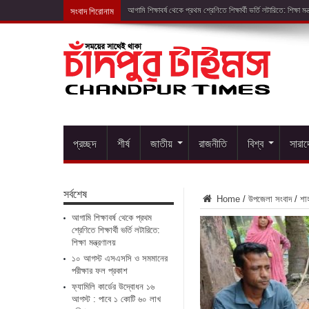
সংবাদ শিরোনাম
১০ আগস্ট এ
প্রচ্ছদ
শীর্ষ
জাতীয়
রাজনীতি
বিশ্ব
সারা
সর্বশেষ
Home
/
উপজেলা সংবাদ
/
শাহ
আগামি শিক্ষাবর্ষ থেকে প্রথম
শ্রেণিতে শিক্ষার্থী ভর্তি লটারিতে:
শিক্ষা মন্ত্রণালয়
১০ আগস্ট এসএসসি ও সমমানের
পরীক্ষার ফল প্রকাশ
ফ্যামিলি কার্ডের উদ্বোধন ১৬
আগস্ট : পাবে ১ কোটি ৬০ লাখ