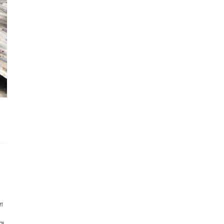
লা
মে