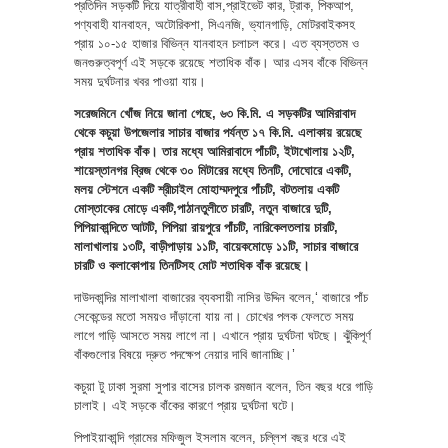
প্রতিদিন সড়কটি দিয়ে যাত্রীবাহী বাস,প্রাইভেট কার, ট্রাক, পিকআপ,
পণ্যবাহী যানবাহন, অটোরিকশা, সিএনজি, ভ্যানগাড়ি, মোটরবাইকসহ
প্রায় ১০-১৫ হাজার বিভিন্ন যানবাহন চলাচল করে। এত ব্যস্ততম ও
জনগুরুত্বপূর্ণ এই সড়কে রয়েছে শতাধিক বাঁক। আর এসব বাঁকে বিভিন্ন
সময় দুর্ঘটনার খবর পাওয়া যায়।
সরেজমিনে খোঁজ নিয়ে জানা গেছে, ৬৩ কি.মি. এ সড়কটির আমিরাবাদ
থেকে কচুয়া উপজেলার সাচার বাজার পর্যন্ত ১৭ কি.মি. এলাকায় রয়েছে
প্রায় শতাধিক বাঁক। তার মধ্যে আমিরাবাদে পাঁচটি, ইটাখোলায় ১২টি,
শায়েস্তানগর ব্রিজ থেকে ৩০ মিটারের মধ্যে তিনটি, দোঘোরে একটি,
মলয় স্টেশনে একটি শ্রীচাইল মোহাম্মদপুরে পাঁচটি, বটতলায় একটি
মোস্তাকের মোড়ে একটি,পাঠানতুলীতে চারটি, নতুন বাজারে দুটি,
পিপিয়াকান্দিতে আটটি, পিপিয়া রায়পুরে পাঁচটি, নারিকেলতলায় চারটি,
মালাখালায় ১৩টি, বাড়ীপাড়ায় ১১টি, বায়েকমোড়ে ১১টি, সাচার বাজারে
চারটি ও কলাকোপায় তিনটিসহ মোট শতাধিক বাঁক রয়েছে।
দাউদকান্দির মালাখালা বাজারের ব্যবসায়ী নাসির উদ্দিন বলেন,‘ বাজারে পাঁচ
সেকেন্ডের মতো সময়ও দাঁড়ানো যায় না। চোখের পলক ফেলতে সময়
লাগে গাড়ি আসতে সময় লাগে না। এখানে প্রায় দুর্ঘটনা ঘটছে। ঝুঁকিপূর্ণ
বাঁকগুলোর বিষয়ে দ্রুত পদক্ষেপ নেয়ার দাবি জানাচ্ছি।’
কচুয়া টু ঢাকা সুরমা সুপার বাসের চালক রমজান বলেন, তিন বছর ধরে গাড়ি
চালাই। এই সড়কে বাঁকের কারণে প্রায় দুর্ঘটনা ঘটে।
পিপাইয়াকান্দি গ্রামের মফিজুল ইসলাম বলেন, চল্লিশ বছর ধরে এই