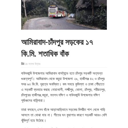
আমিরাবাদ-চাঁদপুর সড়কের ১৭
কি.মি. শতাধিক বাঁক
in
মতলব উত্তর
দাউদকান্দি উপজেলার আমিরাবাদ বাসট্যান্ড হতে চাঁদপুর সড়কটি অত্যন্ত
গুরুত্বপূর্ণ। আমিরাবাদ থেকে কচুয়া উপজেলা ২৯, হাজীগঞ্জ ৪২ ও চাঁদপুর
সদর ৬৩ কি.মি. দূরত্বে অবস্থিত। কম সময়ে কুমিল্লা ও ঢাকা পৌঁছাতে
এ সড়কটি ব্যবহার করছে নোয়াখালী, লক্ষ্মীপুর, ভোলা, চাঁদপুর, শরীয়তপুর,
চাঁদপুরের হাজীগঞ্জ,কচুয়া, মতলব দক্ষিণ ও দাউদকান্দি উপজেলার দক্ষিণ
পূর্বাঞ্চলের বাসিন্দারা।
তারা বলছেন,এসব বাঁকে আড়াআড়িভাবে সড়কের বিপরীত পাশ থেকে গাড়ি
আসলে তা বোঝা যায় না। শীতের ঘন কুয়াশার কারণে সড়কটি আরও বেশি
ঝুঁকিপূর্ণ হয়ে উঠেছে।