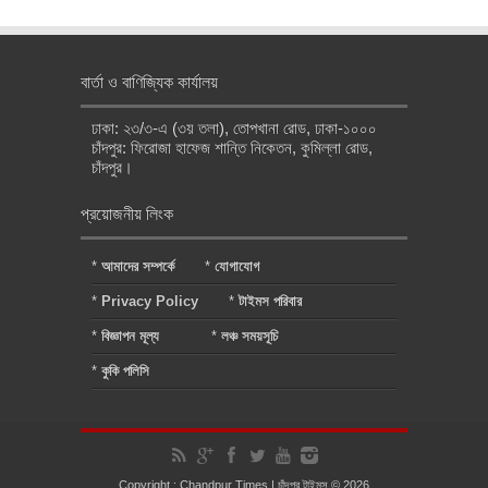
বার্তা ও বাণিজ্যিক কার্যালয়
ঢাকা: ২৩/৩-এ (৩য় তলা), তোপখানা রোড, ঢাকা-১০০০
চাঁদপুর: ফিরোজা হাফেজ শান্তি নিকেতন, কুমিল্লা রোড,
চাঁদপুর।
প্রয়োজনীয় লিংক
*
আমাদের সম্পর্কে
*
যোগাযোগ
*
Privacy Policy
*
টাইমস পরিবার
*
বিজ্ঞাপন মূল্য
*
লঞ্চ সময়সূচি
*
কুকি পলিসি
Copyright : Chandpur Times | চাঁদপুর টাইমস © 2026