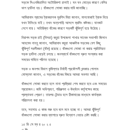
সড়কে সিএনজিচালিত অটোরিকশা চালাই। ঘন ঘন মোড়ের কারণে বেশির
ভাগ দুর্ঘটনা হয়। বাঁকগুলো সোজা করার দাবি জানাচ্ছি।
আমিরাবাদ গ্রামের ট্রাকচালক মুরশিদ মিয়া জানান, মালবোঝাই ট্রাক নিয়ে
যখন টানিংয়ে যাই। তখন অন্যগাড়ি আসলে ক্রসিং কষ্টকর। যানজট
লেগে যায়। অতিরিক্ত বাঁকের কারণে সড়কটি ঝুঁকিপূর্ণ হয়ে উঠেছে।
নিরাপদ সড়ক চাই (নিসচা) কচুয়া উপজেলা শাখার সাবেক সভাপতি জিসান
আহমেদ নান্নু জানান, আমিরাবাদ কচুয়া আঞ্চলিক সড়কের বেশ কিছু
ঝুঁকিপূর্ণ সরলীকরণ (বাঁক) রয়েছে। বাঁকগুলো সোজা না করায় প্রতিনিয়ত
সড়ক দুর্ঘটনা বেড়েই চলছে। জনস্বার্থে বাঁকগুলো দ্রুত সংস্কার করা
সময়ের দাবিতে পরিণত হয়েছে।
সড়ক ও জনপথ বিভাগ কুমিল্লার নির্বাহী প্রকৌশলী খন্দকার গোলাম
মোস্তফা জানান, এ সড়কের বাঁকের বিষয়ে আমরা অবগত আছি।
বাঁকগুলো সোজা করতে হলে নানা প্রক্রিয়া শেষ করতে হবে এবং সময়ের
প্রয়োজন। জমি অধিগ্রহণ, পরিকল্পনা ও ঊর্ধ্বতন কর্তৃপক্ষের কাছে
প্রস্তাবনা প্রেরণ। তারপর টেন্ডার হলে ঠিকাদারের মাধ্যমে কার্যক্রম
পরিচালনা করা হয়।
তবে, সহসায় এ কাজ শুরু হবে বলে মনে হচ্ছে না। আমরা ঝুঁকিপূর্ণ
বাঁকগুলো সোজা করার ব্যাপারে দ্রুত উদ্যোগ নেয়ার চেষ্টা করছি।
১৫ ডি সে ম্ব র ২০ ২ ৫
এ জি