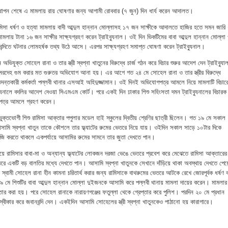
উপস্থাপন শেষে এ মামলায় রায় ঘোষণার জন্য আগামী রোববার (৭ জুন) দিন ধার্য করেন আদালত।
িসা ধর্ষণ ও হত্যা মামলায় বাদী আব্দুল হান্নান মোল্লাসহ ১৭ জন সাক্ষীকে আদালতে হাজির হতে সমন জারি
ামলায় টানা ১৬ জন সাক্ষীর সাক্ষ্যগ্রহণ করেন ট্রাইব্যুনাল। ওই দিন ভিকটিমের বাবা আব্দুল হান্নান মোল্লা
বন্দিতে ঘটনার লোমহর্ষক তথ্য উঠে আসে। এরপর সাক্ষ্যগ্রহণ সমাপ্ত ঘোষণা করেন ট্রাইব্যুনাল।
যুক্ত সোহেল রানা ও তার স্ত্রী স্বপ্না খাতুনের বিরুদ্ধে চার্জ গঠন করে বিচার শুরুর আদেশ দেন ট্রাইব্যু
ও মরদেহ গুম করার মত গুরুতর অভিযোগ আনা হয়। এর আগে গত ২৪ মে সোহেল রানা ও তার স্ত্রীর বিরুদ্ধে
্তকারী কর্মকর্তা পল্লবী থানার এসআই অহিদুজ্জামান। ওই দিনই অভিযোগপত্র আমলে নিয়ে মামলাটি বিচার
ব্যুনালে বদলির আদেশ দেওয়া সিএমএম কোর্ট। পরে একই দিন ঢাকার শিশু সহিংসতা দমন ট্রাইব্যুনালের বিচারক
পত্র আমলে গ্রহণ করেন।
ুক্তভোগী শিশু রামিসা আক্তার পপুলার মডেল হাই স্কুলের দ্বিতীয় শ্রেণির ছাত্রী ছিলেন। গত ১৯ মে সকাল
ামি স্বপ্না খাতুন তাকে কৌশলে তার ফ্ল্যাটের রুমের ভেতরে নিয়ে যায়। ওইদিন সকাল সাড়ে ১০টার দিকে
খুঁজি করতে থাকলে একপর্যায়ে আসামির রুমের সামনে তার জুতা দেখতে পান।
য়ে রামিসার বাবা-মা ও অন্যান্য ফ্ল্যাটের লোকজন দরজা ভেঙে ভেতরে প্রবেশ করে মেঝেতে রামিসা আক্তারের
রে একটি বড় বালতির মধ্যে দেখতে পান। আসামি স্বপ্না খাতুনকে সেখানে দাঁড়িয়ে থাকা অবস্থায় দেখতে পেয়
 স্বামী সোহেল রানা হীন কামনা চরিতার্থ করার জন্য রামিসাকে বাথরুমের ভেতরে আটকে রেখে জোরপূর্বক ধর্ষণ 
 মে শিশুটির বাবা আব্দুল হান্নান মোল্লা দুইজনকে আসামি করে পল্লবী থানায় মামলা দায়ের করেন। মামলার
েপ্তার করা হয়। পরে সোহেল রানাকে নারায়ণগঞ্জের ফতুল্লা থেকে গ্রেপ্তার করে পুলিশ। পরদিন ২০ মে প্রধান
বীকার করে জবানবন্দি দেন। একইদিন আসামি সোহেলের স্ত্রী স্বপ্না খাতুনকেও পাঠানো হয় কারাগারে।