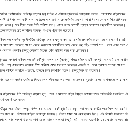
িশেষ পাবলিক প্রসিকিউটর আজিজুর রহমান দুলু লিখিত ও মৌখিক যুক্তিতর্ক উপস্থাপন করেন। আদালতে রাষ্ট্রপক্ষের
াক্ষী রামিসার গলা কাটা লাশ দেখেছেন বলে এখানে জবানবন্দি দিয়েছেন। আসামি সোহেল রানা শিশু রামিসাকে
 হত্যা করেন। পরে গ্রিল কেটে তিনি পালিয়ে যান। এসব কাজে আসামি স্বপ্না আক্তার সহযোগিতা করেছেন।
 সন্দেহাতীতভাবে দুই আসামির বিরুদ্ধে অপরাধ প্রমাণিত হয়েছে।
ট্রপক্ষের পাবলিক প্রসিকিউটর আজিজুর রহমান দুলু বলেন, এ আসামি জবানবন্দিতে ডলারের নাম বলেনি। এটা
গে কারাগারে থেকেছে সেখান থেকে অন্যান্য আসামিদের কাছ থেকে এই বুদ্ধি-পরামর্শ পান। তবে একই সঙ্গে য
 সোহেল গতকাল কিন্তু স্বেচ্ছায় নিজের দোষ স্বীকার করে মাফ চেয়েছেন।
পৃক্ততা সম্পর্কে রাষ্ট্রপক্ষের এই কৌঁসুলি বলেন, সে (স্বপ্না) কিন্তু রামিসার এই অবস্থা দেখে বাইরে এসে চি
েননি। শুধু সোহেলকে জানালা দিয়ে পালিয়ে যেতে সহায়তা করেছেন এমনটি না, পুরো ব্যাপারে স্বপ্না সেখানে
িনি কাউকে জানাতে পারতেন, তাহলে তিনি নিরপরাধ হতেন। কিন্তু তিনি তা করেননি।
 আত্মপক্ষ সমর্থন শুনানিতে নিজের দোষ স্বীকারও করে ক্ষমা চেয়েছেন। সুতরাং আমরা আদালতের কাছে সর্বো
েন রাষ্ট্রপক্ষের পিপি আজিজুর রহমান দুলু। পরে এ মামলায় রাষ্ট্র নিযুক্ত আসামিপক্ষের আইনজীবী পরবর্তীতে ১ট
িতর্ক শুনানি শুরু করেন।
 ভিত্তি করে অভিযোগপত্র দাখিল করা হয়েছে। যেই ছুরি দিয়ে হত্যা করা হয়েছে সেটির ফরেনসিক করা হয়নি।
েতে পারে না। নিজেকে জড়িয়ে জবানবন্দি দিয়েছে। ঘটনার সময় সে নেশাগ্রস্ত ছিল। এই বিষয়টি বিবেচনায় নি
। অপর আসামি স্বপ্না খাতুনের লাশ গুমের অভিযোগ ছাড়া কিছুই নেই। তাকে দণ্ডবিধির ২০১ ধারায় ৭ বছর সা