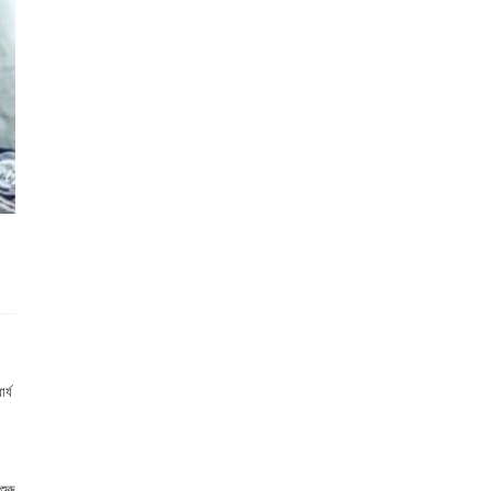
র্য
ুরু