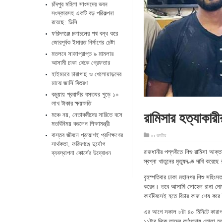
চাঁদপুর মহিলা সাংসদের ভবন
সংস্কারসহ একটি বড় পরিকল্পনা
রয়েছে: ডিসি
ফরিদগঞ্জে চলাচলের পথ বন্ধ করে
জোরপূর্বক ইমারত নির্মাণের চেষ্টা
মতলবে সাজাপ্রাপ্ত ৯ মামলার
আসামী ঢাকা থেকে গ্রেফতার
হাইমচরে চারাগাছ ও খেলোয়াড়দের
মাঝে জার্সি বিতরণ
কচুয়ায় প্রবাসীর বসতঘর পুড়ে ১০
লাখ টাকার ক্ষয়ক্ষতি
রামিসার হত্যাকারীর 
মঞ্চে নয়, নেতাকর্মীদের সারিতে বসে
মতবিনিময় করলেন শিক্ষামন্ত্রী
​বাস্তব জীবনে প্রয়োগই প্রশিক্ষণের
in
জাতীয়
সার্থকতা, ফরিদগঞ্জে দুর্যোগ
রাজধানীর পল্লবীতে শিশু রামিসা আক্তা
ব্যবস্থাপনা কোর্সের উদ্বোধন
স্বপ্না খাতুনের মৃত্যুদণ্ড দাবি করেছে র
বৃহস্পতিবার ঢাকা মহানগর শিশু সহিংস
করেন। তবে আসামি সোহেল রানা দোষ স্
কার্যদিবসেই হতে বিচার কাজ শেষ করে
এর আগে সকাল ৮টা ৪০ মিনিটে কারাগা
১১টার দিকে তাদের কাঠগড়ায় তোলা হয়