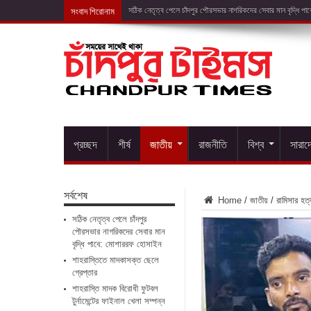
সংবাদ শিরোনাম
শাহরাস্তিতে মাদকাসক
প্রচ্ছদ
শীর্ষ
জাতীয়
রাজনীতি
বিশ্ব
সারাদ
সর্বশেষ
Home
/
জাতীয়
/
রামিসার হত্য
সঠিক নেতৃত্ব পেলে চাঁদপুর
পৌরসভার নাগরিকদের সেবার মান
বৃদ্ধি পাবে: মোশাররফ হোসাইন
শাহরাস্তিতে মাদকাসক্ত ছেলে
গ্রেপ্তার
শাহরাস্তি মাদক বিরোধী ফুটবল
টুর্নামেন্টের ফাইনাল খেলা সম্পন্ন