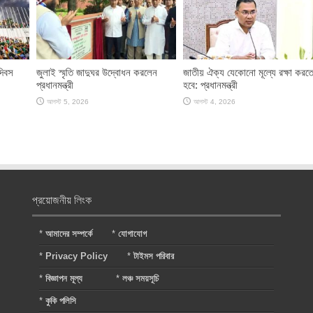
দিবস
জুলাই স্মৃতি জাদুঘর উদ্বোধন করলেন
জাতীয় ঐক্য যেকোনো মূল্যে রক্ষা করত
প্রধানমন্ত্রী
হবে: প্রধানমন্ত্রী
আগস্ট 5, 2026
আগস্ট 4, 2026
প্রয়োজনীয় লিংক
*
আমাদের সম্পর্কে
*
যোগাযোগ
*
Privacy Policy
*
টাইমস পরিবার
*
বিজ্ঞাপন মূল্য
*
লঞ্চ সময়সূচি
*
কুকি পলিসি