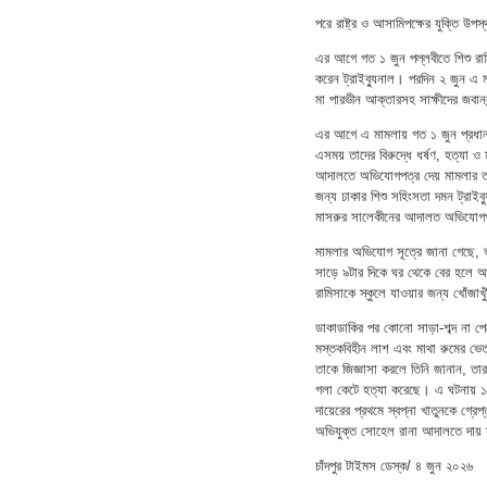
পরে রাষ্ট্র ও আসামিপক্ষের যুক্তি 
এর আগে গত ১ জুন পল্লবীতে শিশু রাম
করেন ট্রাইব্যুনাল। পরদিন ২ জুন এ ম
মা পারভীন আক্তারসহ সাক্ষীদের জবান
এর আগে এ মামলায় গত ১ জুন প্রধান অভি
এসময় তাদের বিরুদ্ধে ধর্ষণ, হত্যা 
আদালতে অভিযোগপত্র দেয় মামলার তদন
জন্য ঢাকার শিশু সহিংসতা দমন ট্রাই
মাসরুর সালেকীনের আদালত অভিযোগ
মামলার অভিযোগ সূত্রে জানা গেছে, ভ
সাড়ে ৯টার দিকে ঘর থেকে বের হলে আস
রামিসাকে স্কুলে যাওয়ার জন্য খোঁজা
ডাকাডাকির পর কোনো সাড়া-শব্দ না পে
মস্তকবিহীন লাশ এবং মাথা রুমের ভেত
তাকে জিজ্ঞাসা করলে তিনি জানান, তার
গলা কেটে হত্যা করেছে। এ ঘটনায় ১৯
দায়েরের প্রথমে স্বপ্না খাতুনকে গ্র
অভিযুক্ত সোহেল রানা আদালতে দায় স্
চাঁদপুর টাইমস ডেস্ক/ ৪ জুন ২০২৬