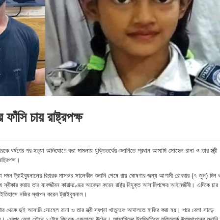
ফাঁসি চায় রাষ্ট্রপক্ষ
রকে ধর্ষণের পর হত্যা অভিযোগে করা মামলায় যুক্তিতর্কের শুনানিতে প্রধান আসামি সোহেল রানা ও তার স্ত্রী
াষ্ট্রপক্ষ।
তা দমন ট্রাইব্যুনালের বিচারক মাসরুর সালেকীন শুনানি শেষে রায় ঘোষণার জন্য আগামী রোববার (৭ জুন) দিন ধা
বীকার করায় তার যাবজ্জীবন কারাদণ্ডের আবেদন করেন রাষ্ট্র নিযুক্ত আসামিপক্ষের আইনজীবী। এদিকে চার
 ইতিহাসে নজির স্থাপন করেন ট্রাইব্যুনাল।
র থেকে দুই আসামি সোহেল রানা ও তার স্ত্রী স্বপ্না খাতুনকে আদালতে হাজির করা হয়। পরে বেলা সাড়ে
। এরপর বেলা পৌনে ১২টায় বিচারক এজলাসে উঠেন। আসামিদের উপস্থিতিতে যুক্তিতর্ক উপস্থাপনের শুনানি শ