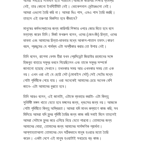
আমরা সবচেয়ে লাভবান হতে পারতাম।আজকে কারিগরি শিক্ষার ব্যবস্থা
নেই, তার কোনো ইনস্টিটিউট নেই। ভোকেশনাল সেন্টারগুলো নেই।
আমরা এগুলো তৈরি করি না। আমরা বিএ পাস, এমএ পাস তৈরি করছি।
তাহলে এই তরুণরা বিকশিত হবে কীভাবে?
মানুষের কর্মসংস্থানের জন্য কারিগরি শিক্ষার ওপরে জোর দিতে হবে বলে
মন্তব্য করেন তিনি। মির্জা ফখরুল বলেন, ওদের (জেন-জি) চিন্তা, ওদের
ভাবনা এবং আমাদের চিন্তা-ভাবনার মধ্যে আকাশ-পাতাল তফাৎ।কারণ
বয়স, প্রজন্মের যে পার্থক্য এটা অস্বীকার করার তো উপায় নেই।
তিনি বলেন, রাশেদা বেগম হীরা যখন প্রেসিডেন্ট জিয়াউর রহমানের সঙ্গে
হিজবুত বাহারে সমুদ্র ভবনে গিয়েছিলেন এবং তাকে সমুদ্র সম্পর্কে
জানানো হয়েছে সেখানে। তখনকার সময় আর এখনকার সময় তো এক
নয়। এখন ওরা ওই যে ছোট্ট সেট (মোবাইল সেট) সেই সেটের মধ্যে
গোটা পৃথিবীকে পেয়ে যায়। ওরা অনেকেই আমাদের চেয়ে অনেক বেশি
জানে- এটা আমাদের বুঝতে হবে।
তিনি আরও বলেন, এই জানাটা, এটাকে ব্যবহার করাটা- এটা কিন্তু
সুনির্দিষ্ট মঙ্গল খাতে যেতে হবে মঙ্গলের জন্য, ধ্বংসের জন্য নয়। আজকে
গোটা পৃথিবীতে কিন্তু অস্থিরতা। আমরা যদি মানব কল্যাণে কাজ করি, সব
মিলিয়ে আমরা যদি সুন্দর পৃথিবী তৈরির জন্য কাজ করি সবাই মিলে তাহলেই
আমরা সেটাকে সুন্দর করে এগিয়ে নিয়ে যেতে পারবো। তোমাদের জন্য
আমাদের দোয়া, তোমাদের জন্য আমাদের সার্বক্ষণিক প্রার্থনা।
আল্লাহতাআলা তোমাদের যেন সঠিকভাবে মানুষ হওয়ার মতো তৈরি
করেন। একটা দেশে এই মানুষ হওয়াটাই সবচেয়ে বড় কাজ।