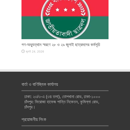
গণ-অভ্যুত্থান স্মরণে ২৮ ও ২৯ জুলাই ছাত্রদলের কর্মসূচি
জুলাই 24, 2026
বার্তা ও বাণিজ্যিক কার্যালয়
ঢাকা: ২৩/৩-এ (৩য় তলা), তোপখানা রোড, ঢাকা-১০০০
চাঁদপুর: ফিরোজা হাফেজ শান্তি নিকেতন, কুমিল্লা রোড,
চাঁদপুর।
প্রয়োজনীয় লিংক