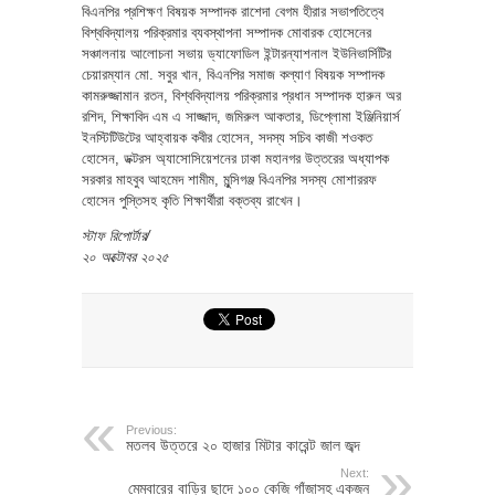
বিএনপির প্রশিক্ষণ বিষয়ক সম্পাদক রাশেদা বেগম হীরার সভাপতিত্বে
বিশ্ববিদ্যালয় পরিক্রমার ব্যবস্থাপনা সম্পাদক মোবারক হোসেনের
সঞ্চালনায় আলোচনা সভায় ড্যাফোডিল ইন্টারন্যাশনাল ইউনিভার্সিটির
চেয়ারম্যান মো. সবুর খান, বিএনপির সমাজ কল্যাণ বিষয়ক সম্পাদক
কামরুজ্জামান রতন, বিশ্ববিদ্যালয় পরিক্রমার প্রধান সম্পাদক হারুন অর
রশিদ, শিক্ষাবিদ এম এ সাজ্জাদ, জমিরুল আকতার, ডিপ্লোমা ইঞ্জিনিয়ার্স
ইনস্টিটিউটের আহ্বায়ক কবীর হোসেন, সদস্য সচিব কাজী শওকত
হোসেন, ডক্টরস অ্যাসোসিয়েশনের ঢাকা মহানগর উত্তরের অধ্যাপক
সরকার মাহবুব আহমেদ শামীম, মুন্সিগঞ্জ বিএনপির সদস্য মোশাররফ
হোসেন পুস্তিসহ কৃতি শিক্ষার্থীরা বক্তব্য রাখেন।
স্টাফ রিপোর্টার/
২০ অক্টোবর ২০২৫
Previous:
মতলব উত্তরে ২০ হাজার মিটার কারেন্ট জাল জব্দ
Next:
মেম্বারের বাড়ির ছাদে ১০০ কেজি গাঁজাসহ একজন