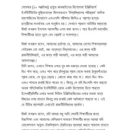
সোমবার (২০ অক্টোবর) দুপুরে কাকরাইলের ডিপ্লোমা ইঞ্জিনিয়ার্স
ইনস্টিটিউটের মুক্তিযোদ্ধা মিলনায়তনে ‘বিশ্ববিদ্যালয় পরিক্রমা’ মাসিক
ম্যাগাজিনের উদ্যোগে এসএসসি পরীক্ষায় জিপিএ-৫ প্রাপ্ত ছাত্র-
ছাত্রীদের সংবর্ধনায় এক অনুষ্ঠান হয়। সেখানে প্রধান অতিথির বক্তব্যে
মির্জা ফখরুল ইসলাম আলমগীর এসব কথা বলেন। পরে বিএনপি মহাসচিব
শিক্ষার্থীদের হাতে তুলে দেন ক্রেস্ট ও সনদপত্র।
মির্জা ফখরুল বলেন, আমাদের দুর্ভাগ্য যে, আমাদের দেশের শিক্ষাব্যবস্থা
সেইরকম তো নয়ই, বরং অত্যন্ত নিম্নমানের। এর জন্য দায়ী
রাজনীতিবিদরাই, এর জন্য দায়ী আমরাই, এর জন্য দায়ী আমাদের
আমলাতন্ত্র।
তিনি বলেন, এখানে শিক্ষার ওপরে খুব কম গুরুত্ব দেওয়া হয়েছে। কেউ
বিএ পাস করে, এমএ পাস করে চাঁদপুরের গ্রাম থেকে অথবা ঠাকুরগাঁওয়ের
গ্রাম থেকে, সে ঘুরে বেড়ায়। কোনো কাজ পায় না। কারণ বিএ পাস-
এমএ পাসকে চাকরি দিতে পারেন না। কিন্তু সে যদি বিএসসি পাস করতো
অথবা পলিটেকনিক ইনস্টিটিউট থেকে একটা ডিপ্লোমা নিতে পারতো
ইলেকট্রিসিটির ওপরে অথবা সিভিল ইঞ্জিনিয়ারিংয়ের ওপরে অথবা অন্য
বিষয়ের ওপর তাহলে কিন্তু তার চাকরি কেউ আটকাতে পারতো না। এই
যে নীতির ব্যাপারটা এখানেই রাজনীতিবিদদের ব্যর্থতা।
মির্জা ফখরুল বলেন, যদি আমরা শুধু অতি মেধাবী শিক্ষার্থীদের জন্য
উচ্চশিক্ষা এবং আমাদের বেশিরভাগ সাধারণ শিক্ষার্থীর জন্য আমরা যদি
ভোকেশনাল অ্যান্ড টেকনিক্যাল ট্রেনিংয়ের ব্যবস্থা করতে পারতাম তাহলে