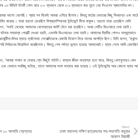
া। শেষ ১৩ মিনিটে তিনটি গোল করে ২-০ ব্যবধান থেকে ৩-২ ব্যবধানে জয় তুলে নেয় লিওনেল স্কালোনির দল।
য়ে আমরা ভালো খেলেছি। প্রায় সব দিকেই আমরা এগিয়ে ছিলাম। কিন্তু মাঠের ভেতরের কিছু সিদ্ধান্ত এবং মাঠ
াবিত করেছে। তারা হয়তো চেয়েছিল বিশ্বচ্যাম্পিয়নরা টুর্নামেন্টে টিকে থাকুক। হয়তো তারা চেয়েছিল মেসি
লেন, ‘সবাই দেখেছে আমাদের খেলোয়াড়ের জার্সি টেনে ধরা হয়েছিল। অথচ সেটিও ভিএআরে দেখা হয়নি।
ঘটনায় সম্ভাব্য পেনাল্টি দেওয়া হয়নি, এমনকি ভিএআরেও দেখা হয়নি। আমাদের দ্বিতীয় গোলও অদ্ভুতভাবে
েন্টিনা-মিসর ম্যাচে ফ্রাঁসোয়া লেতেক্সিয়েকে রেফারি নিয়োগ নিয়ে তাদের আপত্তি ছিল। তিনি বলেন, ‘ফ্রান্স
ফারি নির্বাচনের বিরোধিতা করেছিলাম। কিন্তু শেষ পর্যন্ত ভুগতে হয়েছে আমাদেরই। ম্যাচ শেষে আমি রেফারিক
 ‘আমরা সম্মান বা ফেয়ার প্লে কিছুই পাইনি। বাস্তব জীবন অন্যায্য হতে পারে, কিন্তু খেলাধুলায়ও কেন
 এবং যেভাবে সবকিছু ঘটেছে, তাতে আমাদের সঙ্গে অন্যায় করা হয়েছে। এই টুর্নামেন্টের আর কোনো ম্যাচ আ
Next:
নে ১০ আসামি গ্রেপ্তার
ঢাকা মহানগর দক্ষিণ ছাত্রদলের সহ-সভাপতি কচুয়ার
আকাশ মিয়াজী