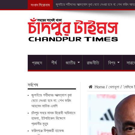
সংবাদ শিরোনাম
চাঁদপুর সদরে মা
প্রচ্ছদ
শীর্ষ
জাতীয়
রাজনীতি
বিশ্ব
সারা
সর্বশেষ
Home
/
খেলাধুলা
/
‘মেসিকে 
জুলাইয়ে শহীদদের আত্মত্যাগ বৃথা
যেতে দেওয়া হবে না: শেখ ফরিদ
আহমেদ মানিক এমপি
চাঁদপুর সদরে মাদক বিরোধী অভিযানে
হামলা, ইটপাটকেল নিক্ষেপে
প্রবাসীর মৃত্যু
ফরিদগঞ্জে বিশ্বজয়ী হাফেজ