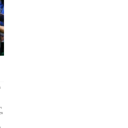
য়
(৭
েডে
ে