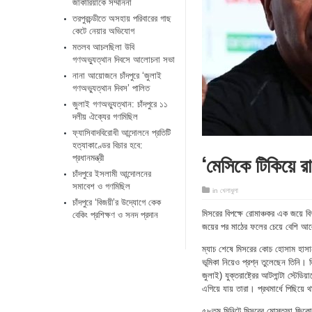
জাকারিয়াকে সম্মাননা
তরপুরচন্ডীতে অসহায় পরিবারের গাছ
কেটে নেয়ার অভিযোগ
মতলব আচলছিলা উবি
গণঅভ্যুত্থান দিবসে আলোচনা সভা
নানা আয়োজনে চাঁদপুরে ‘জুলাই
গণঅভ্যুত্থান দিবস’ পালিত
জুলাই গণঅভ্যুত্থান: চাঁদপুরে ১১
দলীয় ঐক্যের গণমিছিল
ফ্যাসিবাদবিরোধী আন্দোলনে প্রতিটি
হত্যাকাণ্ডের বিচার হবে:
‘মেসিকে টিকিয়ে র
প্রধানমন্ত্রী
চাঁদপুরে ইসলামী আন্দোলনের
সমাবেশ ও গণমিছিল
in
খেলাধুলা
চাঁদপুরে ‘বিজয়ী’র উদ্যোগে কেক
মিসরের বিপক্ষে রোমাঞ্চকর এক জয়ে বিশ
বেকিং প্রশিক্ষণ ও সনদ প্রদান
জয়ের পর মাঠের ফলের চেয়ে বেশি আলোচ
ম্যাচ শেষে মিসরের কোচ হোসাম হাসান
ভূমিকা নিয়েও প্রশ্ন তুলেছেন তিনি।
জুলাই) যুক্তরাষ্ট্রের আটলান্টা স্টে
এগিয়ে যায় তারা। প্রথমার্ধে পিছিয়ে থাক
৫৮তম মিনিটে মিসরের মোস্তফা জিকো