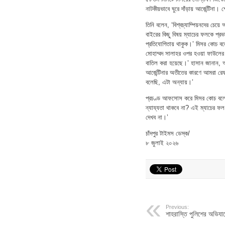
নাটকীয়ভাবে ঘুরে দাঁড়ায় আর্জেন্টিন
তিনি বলেন, ‘বিশ্বচ্যাম্পিয়নদের চে
বাইরের কিছু বিষয় ম্যাচের ফলকে প্রভ
প্রতিযোগিতায় থাকুক।’ মিসর কোচ ব
মোহাম্মদ সালাহর ওপর হওয়া ফাউলের 
বাতিল করা হয়েছে।’ হাসান জানান, আর্জ
আর্জেন্টিনার অতীতের কারণে আমরা রে
বলেছি, এটা অন্যায়।’
প্রচণ্ড আফসোস করে মিসর কোচ বলেন,
ন্যায্যতা থাকবে না? এই ম্যাচের ফল
দেখব না।’
চাঁদপুর টাইমস ডেস্ক/
৮ জুলাই ২০২৬
Previous:
শাহরাস্তি পুলিশের অভিযা