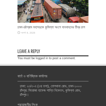
ঢাকা-চট্টগ্রাম মহাসড়কে কুমিল্লা অংশে যানবাহনের তীব্র চাপ
আগস্ট 8, 2026
LEAVE A REPLY
You must be
logged in
to post a comment.
বার্তা ও বাণিজ্যিক কার্যালয়
ঢাকা: ২৩/৩-এ (৩য় তলা), তোপখানা রোড, ঢাকা-১০০০
চাঁদপুর: ফিরোজা হাফেজ শান্তি নিকেতন, কুমিল্লা রোড,
চাঁদপুর।
প্রয়োজনীয় লিংক