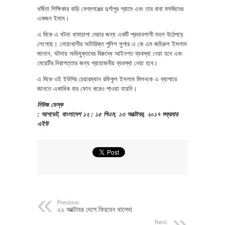
ধর্ষিতা শিক্ষিকার বাড়ি বেগমগঞ্জের দুর্গাপুর গ্রামে এবং তার বাবা মসজিদের
একজন ইমাম।
এ দিকে এ ঘটনা ধামাচাপা দেয়ার জন্য একটি প্রভাবশালী মহল উঠেপড়ে
লেগেছে। নোয়াখালীর অতিরিক্ত পুলিশ সুপার এ কে এম জহিরুল ইসলাম
জানান, ঘটনায় অভিযুক্তদের বিরুদ্ধে আইনগত ব্যবস্থা নেয়া হবে এবং
মেয়েটির নিরাপত্তার জন্য প্রয়োজনীয় ব্যবস্থা নেয়া হবে।
এ দিকে ওই ইউপির চেয়ারম্যান রফিকুল ইসলাম মিলনকে এ ব্যাপারে
জানতে একাধিক বার ফোন করেও পাওয়া যায়নি।
নিউজ ডেস্ক
: আপডেট, বাংলাদেশ ১২ : ১৫ পিএম, ১৩ অক্টোবর, ২০১৭ শুক্রবার
এইউ
Previous:
২২ অক্টোবর দেশে ফিরবেন খালেদা
Next: