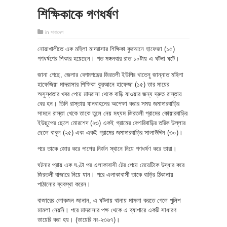
শিক্ষিকাকে গণধর্ষণ
in
সারাদেশ
নোয়াখালীতে এক মহিলা মাদরাসার শিক্ষিকা কুরআনে হাফেজা (১৫)
গণধর্ষণের শিকার হয়েছেন। গত মঙ্গলবার রাত ১০টায় এ ঘটনা ঘটে।
জানা গেছে, জেলার বেগমগঞ্জের জিরতলী ইউপির খাতেনু জান্নাত মহিলা
হাফেজিয়া মাদরাসার শিক্ষিকা কুরআনে হাফেজা (১৫) তার মায়ের
অসুস্থতার খবর পেয়ে মাদরাসা থেকে বাড়ি যাওয়ার জন্য দ্রুত রাস্তায়
বের হন। তিনি রাস্তায় যানবাহনের অপেক্ষা করার সময় জমাদারবাড়ির
সামনে রাস্তা থেকে তাকে তুলে নেয় মধ্যম জিরতলী গ্রামের কোয়ারবাড়ির
ইউছুপের ছেলে মোরশেদ (২৩) একই গ্রামের বেপারিবাড়ির তরিক উল্লার
ছেলে বাবুল (২৫) এবং একই গ্রামের জমাদারবাড়ির সালাউদ্দিন (৩০)।
পরে তাকে জোর করে পাশের নির্জন স্থানে নিয়ে গণধর্ষণ করে তারা।
ঘটনার প্রায় এক ঘণ্টা পর এলাকাবাসী টের পেয়ে মেয়েটিকে উদ্ধার করে
জিরতলী বাজারে নিয়ে যান। পরে এলাকাবাসী তাকে বাড়ির ঠিকানায়
পাঠানোর ব্যবস্থা করেন।
বাজারের লোকজন জানান, এ ঘটনায় থানায় মামলা করতে গেলে পুলিশ
মামলা নেয়নি। পরে মাদরাসার পক্ষ থেকে এ ব্যাপারে একটি সাধারণ
ডায়েরি করা হয়। (ডায়েরি নং-২৩৬৭)।