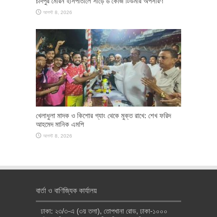
চাঁদপুর মেরিন হাসপাতালে সাড়ে ৬ কেজি টিউমার অপসারণ
আগস্ট 8, 2026
খেলাধুলা মাদক ও কিশোর গ্যাং থেকে মুক্ত রাখে: শেখ ফরিদ
আহমেদ মানিক এমপি
আগস্ট 8, 2026
বার্তা ও বাণিজ্যিক কার্যালয়
ঢাকা: ২৩/৩-এ (৩য় তলা), তোপখানা রোড, ঢাকা-১০০০