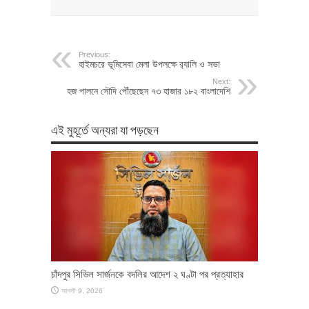
Previous:
হাইমচরে ভূমিসেবা মেলা উপলক্ষে র‍্যালি ও সভা
Next:
হজ পালনে সৌদি পৌঁছেছেন ৭৩ হাজার ১৮২ বাংলাদেশি
এই মুহূর্তে অন্যরা যা পড়ছেন
চাঁদপুর সিভিল সার্জনকে বদলির আদেশ ২ ঘণ্টা পর প্রত্যাহার
আগস্ট 9, 2026