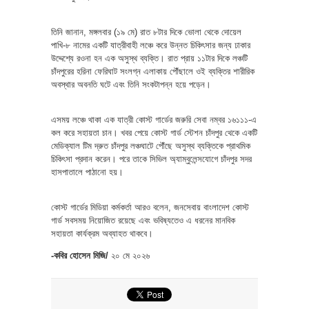
তিনি জানান, মঙ্গলবার (১৯ মে) রাত ৮টার দিকে ভোলা থেকে দোয়েল
পাখি-৮ নামের একটি যাত্রীবাহী লঞ্চে করে উন্নত চিকিৎসার জন্য ঢাকার
উদ্দেশ্যে রওনা হন এক অসুস্থ ব্যক্তি। রাত প্রায় ১১টার দিকে লঞ্চটি
চাঁদপুরের হরিনা ফেরিঘাট সংলগ্ন এলাকায় পৌঁছালে ওই ব্যক্তির শারীরিক
অবস্থার অবনতি ঘটে এবং তিনি সংকটাপন্ন হয়ে পড়েন।
এসময় লঞ্চে থাকা এক যাত্রী কোস্ট গার্ডের জরুরি সেবা নম্বর ১৬১১১-এ
কল করে সহায়তা চান। খবর পেয়ে কোস্ট গার্ড স্টেশন চাঁদপুর থেকে একটি
মেডিক্যাল টিম দ্রুত চাঁদপুর লঞ্চঘাটে পৌঁছে অসুস্থ ব্যক্তিকে প্রাথমিক
চিকিৎসা প্রদান করেন। পরে তাকে সিভিল অ্যাম্বুলেন্সযোগে চাঁদপুর সদর
হাসপাতালে পাঠানো হয়।
কোস্ট গার্ডের মিডিয়া কর্মকর্তা আরও বলেন, জনসেবায় বাংলাদেশ কোস্ট
গার্ড সবসময় নিয়োজিত রয়েছে এবং ভবিষ্যতেও এ ধরনের মানবিক
সহায়তা কার্যক্রম অব্যাহত থাকবে।
-কবির হোসেন মিজি/
২০ মে ২০২৬