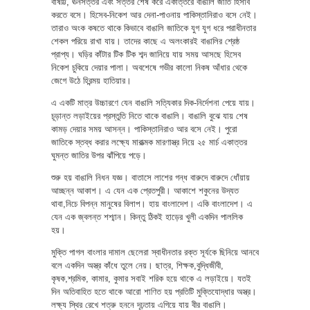
বাষট্টি, ঊনসত্তর এবং সত্তর শেষ করে একাত্তরে বাঙালি জাতি হিসাব
করতে বসে। হিসেব-নিকেশ আর দেনা-পাওনায় পাকিস্তানিরাও বসে নেই।
তারাও অংক কষতে থাকে কিভাবে বাঙালি জাতিকে যুগ যুগ ধরে পরাধীনতার
শেকল পরিয়ে রাখা যায়। তাদের কাছে এ অলংকারই বাঙালির শ্রেষ্ঠ
প্রাপ্য। ঘড়ির কাঁটার টিক টিক শব্দ জানিয়ে যায় সময় আসছে হিসেব
নিকেশ চুকিয়ে দেয়ার পালা। অবশেষে গভীর কালো নিকষ আঁধার থেকে
জেগে উঠে হিরন্ময় হাতিয়ার।
এ একটি মাত্র উচ্চারণে যেন বাঙালি সত্যিকার দিক-নির্দেশনা পেয়ে যায়।
চূড়ান্ত লড়াইয়ের প্রস্তুতি নিতে থাকে বাঙালি। বাঙালি বুঝে যায় শেষ
কামড় দেয়ার সময় আসন্ন। পাকিস্তানিরাও আর বসে নেই। পুরো
জাতিকে স্তব্ধ করার লক্ষ্যে মারাত্মক মারণাস্ত্র নিয়ে ২৫ মার্চ একাত্তর
ঘুমন্ত জাতির উপর ঝাঁপিয়ে পড়ে।
শুরু হয় বাঙালি নিধন যজ্ঞ। বাতাসে লাশের গন্ধ বারুদে বারুদে ধোঁয়ায়
আচ্ছন্ন আকাশ। এ যেন এক প্রেতপুরী। আকাশে শকুনের উদ্যত
থাবা,নিচে বিপন্ন মানুষের বিলাপ। হায় বাংলাদেশ। একি বাংলাদেশ। এ
যেন এক জ্বলন্ত শশ্মান। কিন্তু ঠিকই হাড়ের খুলী একদিন পাললিক
হয়।
মুক্তি পাগল বাংলার দামাল ছেলেরা স্বাধীনতার রক্ত সূর্যকে ছিনিয়ে আনবে
বলে একদিন অস্ত্র কাঁধে তুলে নেয়। ছাত্র, শিক্ষক,বুদ্ধিজীবী,
কৃষক,শ্রমিক, কামার, কুমার সবাই শরিক হয়ে থাকে এ লড়াইয়ে। যতই
দিন অতিবাহিত হতে থাকে আরো শাণিত হয় প্রতিটি মুক্তিযোদ্ধার অস্ত্র।
লক্ষ্য স্থির রেখে শত্রু হননে দৃঢ়তায় এগিয়ে যায় বীর বাঙালি।