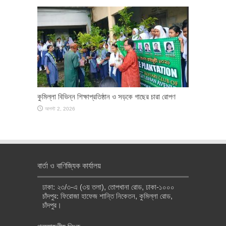
কুমিল্লা বিভিন্ন শিক্ষাপ্রতিষ্ঠান ও সড়কে গাছের চারা রোপণ
আগস্ট 2, 2026
বার্তা ও বাণিজ্যিক কার্যালয়
ঢাকা: ২৩/৩-এ (৩য় তলা), তোপখানা রোড, ঢাকা-১০০০
চাঁদপুর: ফিরোজা হাফেজ শান্তি নিকেতন, কুমিল্লা রোড,
চাঁদপুর।
প্রয়োজনীয় লিংক