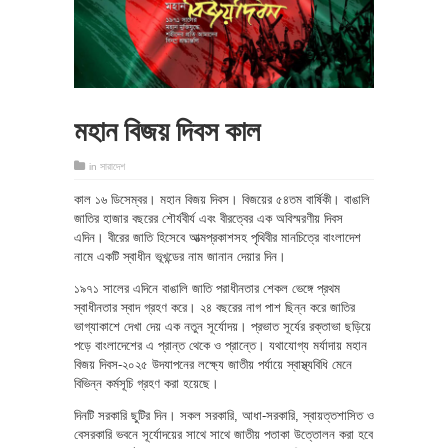
মহান বিজয় দিবস কাল
in
সারাদেশ
কাল ১৬ ডিসেম্বর। মহান বিজয় দিবস। বিজয়ের ৫৪তম বার্ষিকী। বাঙালি
জাতির হাজার বছরের শৌর্যবীর্য এবং বীরত্বের এক অবিস্মরণীয় দিবস
এদিন। বীরের জাতি হিসেবে আত্মপ্রকাশসহ পৃথিবীর মানচিত্রে বাংলাদেশ
নামে একটি স্বাধীন ভূখন্ডের নাম জানান দেয়ার দিন।
১৯৭১ সালের এদিনে বাঙালি জাতি পরাধীনতার শেকল ভেঙ্গে প্রথম
স্বাধীনতার স্বাদ গ্রহণ করে। ২৪ বছরের নাগ পাশ ছিন্ন করে জাতির
ভাগ্যাকাশে দেখা দেয় এক নতুন সূর্যোদয়। প্রভাত সূর্যের রক্তাভা ছড়িয়ে
পড়ে বাংলাদেশের এ প্রান্ত থেকে ও প্রান্তে। যথাযোগ্য মর্যাদায় মহান
বিজয় দিবস-২০২৫ উদযাপনের লক্ষ্যে জাতীয় পর্যায়ে স্বাস্থ্যবিধি মেনে
বিভিন্ন কর্মসূচি গ্রহণ করা হয়েছে।
দিনটি সরকারি ছুটির দিন। সকল সরকারি, আধা-সরকারি, স্বায়ত্তশাসিত ও
বেসরকারি ভবনে সূর্যোদয়ের সাথে সাথে জাতীয় পতাকা উত্তোলন করা হবে