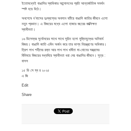
ইতোমধ্যেই বাঙালির স্বাধিকার আন্দোলনের প্রতি আন্তর্জাতিক সমর্থন
স্পষ্ট হয়ে উঠে।
অবশেষে ন’মাসের দুঃস্বপ্নের অবসান ঘটিয়ে বাঙালি জাতির জীবনে এলো
নতুন প্রভাত। এ বিজয়ের মধ্যে এলো হাজার বছরের কাক্সিক্ষত
স্বাধীনতা।
১৬ ডিসেম্বর সূর্যোদয়ের সাথে সাথে সূচিত হলো মুক্তিযুদ্ধের অনিবার্য
বিজয়। বাঙালি জাতি এদিন অর্জন করে তার ভাগ্য নিয়ন্ত্রণের অধিকার।
ত্রিশ লাখ শহীদের রক্ত আর লাখ লাখ ধর্ষিতা মা-বোনের সম্ভ্রমের
বিনিময়ে বিজয়ের মধ্যদিয়ে স্বাধীনতা ধরা দেয় বাঙালির জীবনে। সূত্র :
বাসস
১৫ ডি সে ম্ব র ২০২৫
এ জি
Edit
Share