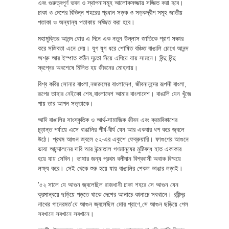
এবং গুরুত্বপূর্ণ ভবন ও স্থাপনাসমূহ আলোকসজ্জায় সজ্জিত করা হবে।
ঢাকা ও দেশের বিভিন্ন শহরের প্রধান সড়ক ও সড়কদ্বীপ সমূহ জাতীয়
পতাকা ও অন্যান্য পতাকায় সজ্জিত করা হবে।
মহামুক্তির আনন্দ ঘোর এ দিনে এক নতুন উল্লাস জাতিকে প্রাণ সঞ্চার
করে সজিবতা এনে দেয়। যুগ যুগ ধরে শোষিত বঞ্চিত বাঙালি চোখে আনন্দ
অশ্রু আর ইস্পাত কঠিন দৃঢ়তা নিয়ে এগিয়ে যায় সামনে। বিন্দু বিন্দু
স্বপ্নের অবশেষে মিলিত হয় জীবনের মোহনায়।
বিশ্ব কবির সোনার বাংলা,নজরুলের বাংলাদেশ, জীবনানন্দের রূপসী বাংলা,
রূপের তাহার নেইকো শেষ,বাংলাদেশ আমার বাংলাদেশ। বাঙালি যেন খুঁজে
পায় তার আপন সত্তাকে।
আদি বাঙালির সাংস্কৃতিক ও আর্থ-সামাজিক জীবন এবং ক্রমবিকাশের
চূড়ান্ত পর্যায়ে এসে বাঙালির শীর্য-বীর্য যেন আর একবার ধপ করে জ্বলে
উঠে। প্রথম আগুন জ্বলে ৫২-এর একুশে ফেব্রুয়ারি। ফাগুণের আগুনে
ভাষা আন্দোলনের দাবি আর উন্মাতাল গণমানুষের মুষ্টিবদ্ধ হাত একাকার
হয়ে যায় সেদিন। ভাষার জন্য প্রথম বলীদান বিশ্ববাসী অবাক বিস্ময়ে
লক্ষ্য করে। সেই থেকে শুরু হয়ে যায় বাঙালির শেকল ভাঙার লড়াই।
’৫২ সালে যে আগুন জ্বলেছিল রাজধানী ঢাকা শহরে সে আগুন যেন
ক্রমান্বয়ে ছড়িয়ে পড়তে থাকে দেশের আনাচে-কানাচে সবখানে। রবীন্দ্র
নাথের গানেরমত‘যে আগুন জ্বলেছিল মোর প্রাণে,সে আগুন ছড়িয়ে গেল
সবখানে সবখানে সবখানে।