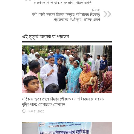
তরুণদের পাশে থাকবে সরকার- মানিক এমপি
Next:
কবি কাজী নজরুল ছিলেন অন্যায়-অবিচারের বিরুদ্ধে
প্রতিবাদের কণ্ঠস্বর: মানিক এমপি
এই মুহূর্তে অন্যরা যা পড়ছেন
সঠিক নেতৃত্ব পেলে চাঁদপুর পৌরসভার নাগরিকদের সেবার মান
বৃদ্ধি পাবে: মোশাররফ হোসাইন
আগস্ট 7, 2026