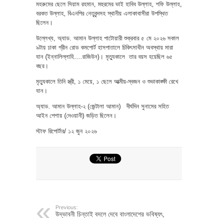
মহরুমের ছেলে সিয়াম রহমান, মহুরমের ভাই হাবিব উল্লাহ, শফি উল্লাহ,
বরকত উল্লাহ, বিএনপির নেতৃবৃন্দসহ স্থানীয় এলাকাবাসীরা উপস্থিত
ছিলেন।
উল্লেখ্য, অ্যাড. আমান উল্লাহ পাটোয়ারী শুক্রবার ৫ মে ২০২৬ সকাল
৯টায় ঢাকা গ্রীন রোড কমপোর্ট হাসপাতালে চিকিৎসাধীন অবস্থায় মারা
যান (ইন্নালিল্লাহি….রাজিউন)। মৃত্যুকালে তার বয়স হয়েছিল ৬৫
বছর।
মৃত্যুকালে তিনি স্ত্রী, ১ মেয়ে, ১ ছেলে আত্মীয়-স্বজন ও শুভাকাঙ্ক্ষী রেখে
যান।
অ্যাড. আমান উল্লাহ-২ (জেন্টালা আমান) দীর্ঘদিন সুনামের সহিত
আইন পেশায় (দেওয়ানী) জড়িত ছিলেন।
স্টাফ রিপোর্টার/ ১২ জুন ২০২৬
Previous:
উদ্ভাবনী চিন্তাই বদলে দেবে বাংলাদেশের ভবিষ্যৎ,