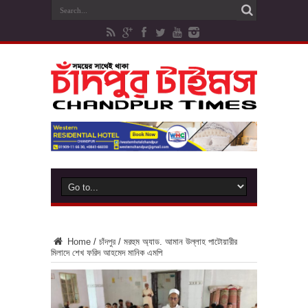
Home
/
চাঁদপুর
/
মরহুম অ্যাড. আমান উল্লাহ পাটোয়ারীর
মিলাদে শেখ ফরিদ আহমেদ মানিক এমপি