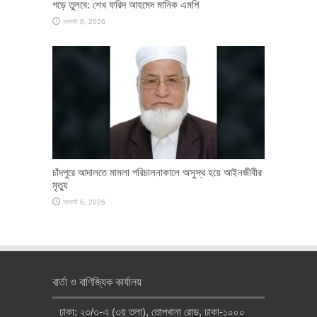
গড়ে তুলবে: শেখ ফরিদ আহমেদ মানিক এমপি
আগস্ট 6, 2026
চাঁদপুরে আদালতে মামলা পরিচালনাকালে অসুস্থ হয়ে আইনজীবীর
মৃত্যু
আগস্ট 6, 2026
বার্তা ও বাণিজ্যিক কার্যালয়
ঢাকা: ২৩/৩-এ (৩য় তলা), তোপখানা রোড, ঢাকা-১০০০