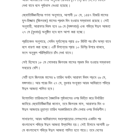
দেখা যাবে বলে পূর্বাভাস দেওয়া হয়েছে।
জ্যোতির্বিজ্ঞানীদের গণনা অনুসারে, আগামী ১৮ মে, ১৪৪৭ হিজরি মাসের
যুল-হিজ্জাহ (জিলহজ) মাসের প্রথম দিন হওয়ার সম্ভাবনা রয়েছে। সেই
অনুযায়ী, আরাফার দিবস হবে ২৬ মে (মঙ্গলবার) এবং পবিত্র ঈদুল আজহা
২৭ মে (বুধবার) অনুষ্ঠিত হবে বলে আশা করা হচ্ছে।
প্রতিবেদন অনুসারে, সেদিন সূর্যাস্তের প্রায় ৫৮ মিনিট পর চাঁদ অস্ত যাবে
বলে ধারণা করা হচ্ছে। এটি দিগন্তের প্রায় ১০ ডিগ্রি উপরে থাকবে,
ফলে অনুকূল পরিস্থিতিতে চাঁদ দেখা যাবে।
সেই হিসেবে ১৮ মে সোমবার জিলহজ মাসের প্রথম দিন হওয়ার সম্ভাবনা
সবচেয়ে বেশি।
সেটি হলে জিলহজ মাসের ৯ তারিখ অর্থাৎ আরাফা দিবস পড়বে ২৬ মে,
মঙ্গলবার। আর পরের দিন ২৭ মে, বুধবার সংযুক্ত আরব আমিরাতে পবিত্র
ঈদুল আজহা পালিত হবে।
উল্লেখিত তারিখগুলো বৈজ্ঞানিক পূর্বাভাসের ওপর ভিত্তি করে নির্ধারিত
জানিয়ে জ্যোতির্বিজ্ঞানীরা জানান, তবে জিলহজ মাস, আরাফার দিন ও
ঈদুল আজহার চূড়ান্ত তারিখ সরকারিভাবে চাঁদ দেখার ওপর নির্ভরশীল।
সাধারণত, আরব আমিরাতসহ মধ্যপ্রাচ্যের দেশগুলোর একদিন পর
বাংলাদেশে পবিত্র ঈদুল আজহা উদ্‌যাপিত হয়। সেই হিসাবে আগামী ২৮
মে বাংলাদেশে পবিত্র ঈদুল আজহা পালিত হতে পারে। তবে দেশের