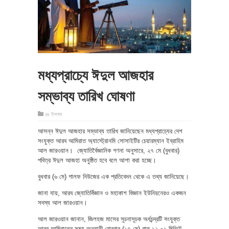
মধ্যপ্রাচ্যে ঈদুল আজহার
সম্ভাব্য তারিখ ঘোষণা
in
ইসলাম
আসন্ন ঈদুল আজহার সম্ভাব্য তারিখ জানিয়েছেন মধ্যপ্রাচ্যের দেশ
সংযুক্ত আরব আমিরাত অ্যাস্ট্রোনমি সোসাইটির চেয়ারম্যান ইব্রাহিম
আল জারওয়ান। জ্যোতির্বৈজ্ঞানিক গণনা অনুসারে, ২৭ মে (বুধবার)
পবিত্র ঈদুল আজহা অনুষ্ঠিত হবে বলে আশা করা হচ্ছে।
বুধবার (৬ মে) গালফ নিউজের এক প্রতিবেদন থেকে এ তথ্য জানিয়েছে।
জানা যায়, আরব জ্যোতির্বিজ্ঞান ও মহাকাশ বিজ্ঞান ইউনিয়নেরও একজন
সদস্য আল জারওয়ান।
আল জারওয়ান জানান, জিলহজ মাসের সূচনাসূচক অর্ধচন্দ্রটি সংযুক্ত
আরব আমিরাতের সময় অনুযায়ী রোববার (১৭ মে) রাত ১২.০১ মিনিটে