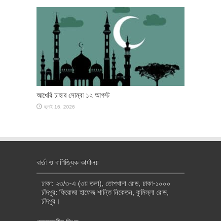
আখেরি চাহার সোম্বা ১২ আগস্ট
জুলাই 16, 2026
বার্তা ও বাণিজ্যিক কার্যালয়
ঢাকা: ২৩/৩-এ (৩য় তলা), তোপখানা রোড, ঢাকা-১০০০
চাঁদপুর: ফিরোজা হাফেজ শান্তি নিকেতন, কুমিল্লা রোড,
চাঁদপুর।