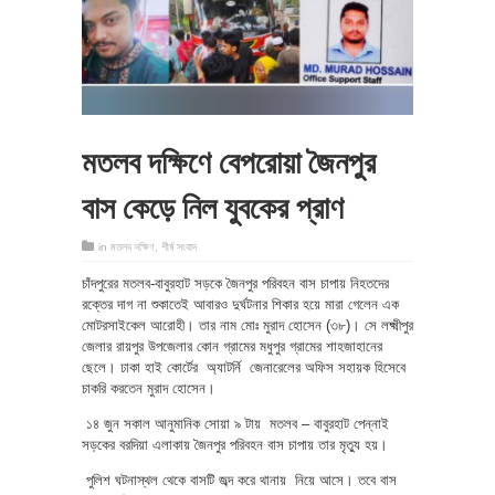
মতলব দক্ষিণে বেপরোয়া জৈনপুর
বাস কেড়ে নিল যুবকের প্রাণ
in
মতলব দক্ষিণ
,
শীর্ষ সংবাদ
চাঁদপুরের মতলব-বাবুরহাট সড়কে জৈনপুর পরিবহন বাস চাপায় নিহতদের
রক্তের দাগ না শুকাতেই আবারও দুর্ঘটনার শিকার হয়ে মারা গেলেন এক
মোটরসাইকেল আরোহী। তার নাম মোঃ মুরাদ হোসেন (৩৮)। সে লক্ষ্মীপুর
জেলার রায়পুর উপজেলার কোন গ্রামের মধুপুর গ্রামের শাহজাহানের
ছেলে। ঢাকা হাই কোর্টের অ্যাটর্নি জেনারেলের অফিস সহায়ক হিসেবে
চাকরি করতেন মুরাদ হোসেন।
১৪ জুন সকাল আনুমানিক সোয়া ৯ টায় মতলব – বাবুরহাট পেন্নাই
সড়কের বরদিয়া এলাকায় জৈনপুর পরিবহন বাস চাপায় তার মৃত্যু হয়।
পুলিশ ঘটনাস্থল থেকে বাসটি জব্দ করে থানায় নিয়ে আসে। তবে বাস