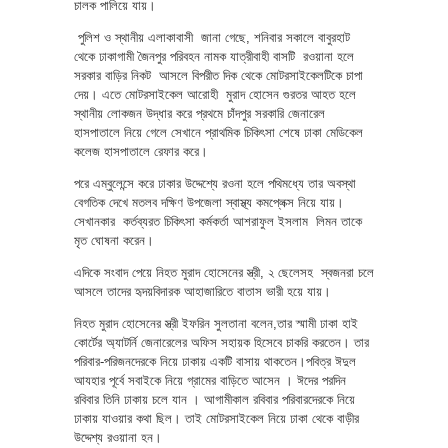
চালক পালিয়ে যায়।
পুলিশ ও স্থানীয় এলাকাবাসী জানা গেছে, শনিবার সকালে বাবুরহাট
থেকে ঢাকাগামী জৈনপুর পরিবহন নামক যাত্রীবাহী বাসটি রওয়ানা হলে
সরকার বাড়ির নিকট আসলে বিপরীত দিক থেকে মোটরসাইকেলটিকে চাপা
দেয়। এতে মোটরসাইকেল আরোহী মুরাদ হোসেন গুরতর আহত হলে
স্থানীয় লোকজন উদ্ধার করে প্রথমে চাঁদপুর সরকারি জেনারেল
হাসপাতালে নিয়ে গেলে সেখানে প্রাথমিক চিকিৎসা শেষে ঢাকা মেডিকেল
কলেজ হাসপাতালে রেফার করে।
পরে এম্বুলেন্সে করে ঢাকার উদ্দেশ্যে রওনা হলে পথিমধ্যে তার অবস্থা
বেগতিক দেখে মতলব দক্ষিণ উপজেলা স্বাস্থ্য কমপ্লেক্স নিয়ে যায়।
সেখানকার কর্তব্যরত চিকিৎসা কর্মকর্তা আশরাফুল ইসলাম লিমন তাকে
মৃত ঘোষনা করেন।
এদিকে সংবাদ পেয়ে নিহত মুরাদ হোসেনের স্ত্রী, ২ ছেলেসহ স্বজনরা চলে
আসলে তাদের হৃদয়বিদারক আহাজারিতে বাতাস ভারী হয়ে যায়।
নিহত মুরাদ হোসেনের স্ত্রী ইফরিন সুলতানা বলেন,তার স্মামী ঢাকা হাই
কোর্টের অ্যাটর্নি জেনারেলের অফিস সহায়ক হিসেবে চাকরি করতেন। তার
পরিবার-পরিজনদেরকে নিয়ে ঢাকায় একটি বাসায় থাকতেন।পবিত্র ঈদুল
আযহার পূর্বে সবাইকে নিয়ে গ্রামের বাড়িতে আসেন । ঈদের পরদিন
রবিবার তিনি ঢাকায় চলে যান । আগামীকাল রবিবার পরিবারদেরকে নিয়ে
ঢাকায় যাওয়ার কথা ছিল। তাই মোটরসাইকেল নিয়ে ঢাকা থেকে বাড়ীর
উদ্দেশ্য রওয়ানা হন।