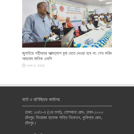
জুলাইয়ে শহীদদের আত্মত্যাগ বৃথা যেতে দেওয়া হবে না: শেখ ফরিদ
আহমেদ মানিক এমপি
আগস্ট 6, 2026
বার্তা ও বাণিজ্যিক কার্যালয়
ঢাকা: ২৩/৩-এ (৩য় তলা), তোপখানা রোড, ঢাকা-১০০০
চাঁদপুর: ফিরোজা হাফেজ শান্তি নিকেতন, কুমিল্লা রোড,
চাঁদপুর।