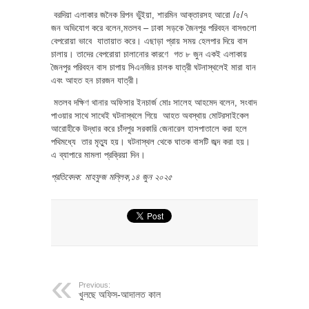
বরদিয়া এলাকার জনৈক রিপন ভুঁইয়া, শারমিন আক্তারসহ আরো /৫/৭
জন অভিযোগ করে বলেন,মতলব – ঢাকা সড়কে জৈনপুর পরিবহন বাসগুলো
বেপরোয়া ভাবে যাতায়াত করে। এছাড়া প্রায় সময় হেলপার দিয়ে বাস
চালায়। তাদের বেপরোয়া চালানোর কারণে গত ৮ জুন একই এলাকায়
জৈনপুর পরিবহন বাস চাপায় সিএনজির চালক যাত্রী ঘটনাস্থলেই মারা যান
এবং আহত হন চারজন যাত্রী।
মতলব দক্ষিণ থানার অফিসার ইনচার্জ মোঃ সালেহ আহমেদ বলেন, সংবাদ
পাওয়ার সাথে সাথেই ঘটনাস্থলে গিয়ে আহত অবস্থায় মোটরসাইকেল
আরোহীকে উদ্ধার করে চাঁদপুর সরকারি জেনারেল হাসপাতালে করা হলে
পথিমধ্যে তার মৃত্যু হয়। ঘটনাস্থল থেকে ঘাতক বাসটি জব্দ করা হয়।
এ ব্যাপারে মামলা প্রক্রিয়া দিন।
প্রতিবেদক: মাহফুজ মল্লিক,১৪ জুন ২০২৫
Previous:
খুলছে অফিস-আদালত কাল