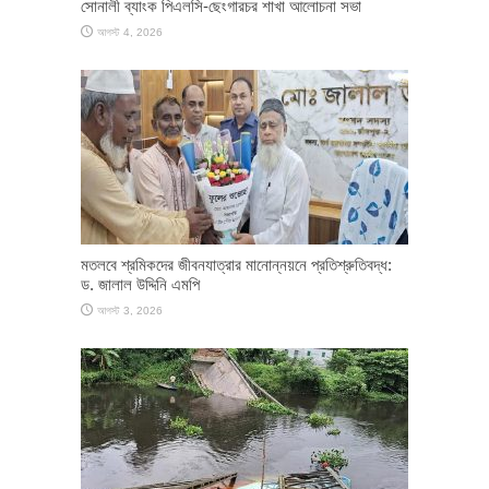
সোনালী ব্যাংক পিএলসি-ছেংগারচর শাখা আলোচনা সভা
আগস্ট 4, 2026
মতলবে শ্রমিকদের জীবনযাত্রার মানোন্নয়নে প্রতিশ্রুতিবদ্ধ:
ড. জালাল উদ্দিনি এমপি
আগস্ট 3, 2026