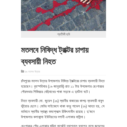
প্রতীকী ছবি
মতলবে নিষিদ্ধ ট্রাক্টর চাপায়
ব্যবসায়ী নিহত
in
মতলব উত্তর
চাঁদপুরের মতলব উত্তর উপজেলায় নিষিদ্ধ ট্রাক্টরের চাপায় ব্যবসায়ী নিহত
হয়েছেন। বৃহস্পতিবার (১৯ জানুয়ারি) রাত ১১ টায় উপজেলার ছেংগারচর
পৌরসভার শিকিরচর বেড়িবাধের পাকা সড়কে এ দুর্ঘটনা ঘটে।
নিহত ব্যবসায়ী মো. জুয়েল (২৬) স্থানীয় বাজারের কাপড় ব্যবসায়ী বাবুল
ভূঁইয়ার ছেলে। মোটর সাইকেলে থাকা বন্ধু পাভেল (২৯) আহত হয়, সে
বর্তমানে স্থানীয় স্বাস্থ্য কমপ্লেক্সে চিকিৎসাধীন রয়েছে। দু’জনে
উপজেলার কলাকান্দা ইউনিয়নের দশানী এলাকার বাসিন্দা।
ছেংগারচর পৌর এলাকার মদিনা মার্কেটে ন্যাশনাল ফ্যাশন নামে জুয়েলের