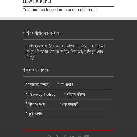
LEAVE A REPLY
You must be
logged in
to post a comment.
বার্তা ও বাণিজ্যিক কার্যালয়
ঢাকা: ২৩/৩-এ (৩য় তলা), তোপখানা রোড, ঢাকা-১০০০
চাঁদপুর: ফিরোজা হাফেজ শান্তি নিকেতন, কুমিল্লা রোড,
চাঁদপুর।
প্রয়োজনীয় লিংক
*
আমাদের সম্পর্কে
*
যোগাযোগ
*
Privacy Policy
*
টাইমস পরিবার
*
বিজ্ঞাপন মূল্য
*
লঞ্চ সময়সূচি
*
কুকি পলিসি