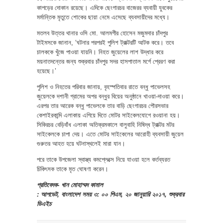
কাপড়ের দোকান রয়েছে। এদিকে ছেংগারচর বাজেরর ব্যবায়ী যুবকের
মর্মান্তিক মৃতুতে শোকের ছায়া নেমে এসেছে ব্যবসায়ীদের মধ্যে।
মতলব উত্তর থানার ওসি মো. আলমগীর হোসেন মজুমদার চাঁদপুর
টাইমসকে জানান, ‘ঘটনার পরপরই পুলিশ ট্রাক্টরটি আটক করে। তবে
চালককে খুঁজে পাওয়া যায়নি। নিহত জুয়েলের লাশ উদ্ধার করে
ময়নাতদন্তের জন্য শুক্রবার চাঁদপুর সদর হাসপাতাল মর্গে প্রেরণ করা
হয়েছে।’
পুলিশ ও নিহতের পরিবার জানায়, বৃহস্পতিবার রাতে বন্ধু পাভেলসহ
জুয়েলকে দশানী গ্রামের অপর বন্ধুর বিয়ের অনুষ্ঠানে খাওয়া-দাওয়া করে।
এরপর তার আরেক বন্ধু পাভেলকে তার বাড়ি ছেংগারচর পৌরসভার
কেশাইরকান্দি এলাকায় এগিয়ে দিতে মোটর সাইকেলযোগে রওয়ানা হয়।
সিকিরচর বেড়িবাঁধ এলাকা অতিক্রমকালে বালুবাহি নিষিদ্ধ ট্রাক্টর মটর
সাইকেলকে চাপা দেয়। এতে মোটর সাইকেলের আরোহী ব্যবসায়ী জুয়েল
গুরুতর আহত হয়ে ঘটনাস্থলেই মারা যান।
পরে তাকে উপজেলা স্বাস্ত্য কমপ্লেক্সে নিয়ে যাওয়া হলে কর্তব্যরত
চিকিৎসক তাকে মৃত ঘোষণা করেন।
প্রতিবেদক- খান মোহাম্মদ কামাল
: আপডেট, বাংলাদেশ সময় ৩: ০০ পিএম, ২০ জানুয়ারি ২০১৭, শুক্রবার
ডিএইচ