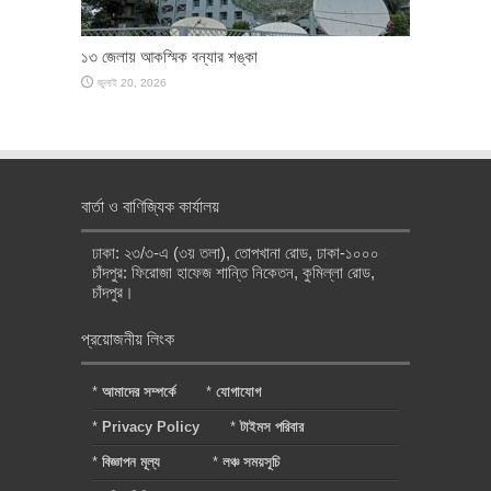
১৩ জেলায় আকস্মিক বন্যার শঙ্কা
জুলাই 20, 2026
বার্তা ও বাণিজ্যিক কার্যালয়
ঢাকা: ২৩/৩-এ (৩য় তলা), তোপখানা রোড, ঢাকা-১০০০
চাঁদপুর: ফিরোজা হাফেজ শান্তি নিকেতন, কুমিল্লা রোড,
চাঁদপুর।
প্রয়োজনীয় লিংক
*
আমাদের সম্পর্কে
*
যোগাযোগ
*
Privacy Policy
*
টাইমস পরিবার
*
বিজ্ঞাপন মূল্য
*
লঞ্চ সময়সূচি