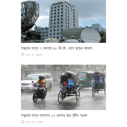
সন্ধ্যার মধ্যে ৭ জেলায় ৬০ কি.মি. বেগে ঝড়ের আভাস
আগস্ট 2, 2026
সন্ধ্যার মধ্যে ঢাকাসহ ১৩ জেলায় ঝড়-বৃষ্টির শঙ্কা
জুলাই 29, 2026