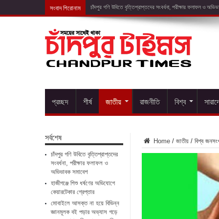
সংবাদ শিরোনাম
হাজীগঞ্জে শিশু ধ
প্রচ্ছদ
শীর্ষ
জাতীয়
রাজনীতি
বিশ্ব
সারাদ
সর্বশেষ
Home
/
জাতীয়
/
বিশ্ব জনসং
চাঁদপুর গণি উবিতে বৃত্তিপ্রাপ্তদের
সংবর্ধনা, পরীক্ষার ফলাফল ও
অভিভাবক সমাবেশ
হাজীগঞ্জে শিশু ধর্ষণের অভিযোগে
কেয়ারটেকার গ্রেপ্তার
মোবাইলে আসক্ত না হয়ে বিভিন্ন
জ্ঞানমূলক বই পড়ার অভ্যাস গড়ে