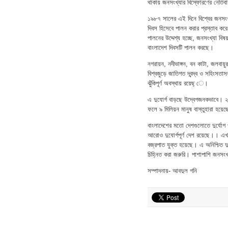
থাকায় জনসংখ্যার বিস্ফোরণের নেতিবা
১৯৮৭ সালের এই দিনে বিশ্বের জনসংখ্
দিবস হিসেবে পালন করার প্রস্তাব কর
পালনের উদ্দেশ্য হচ্ছে, জনসংখ্যা ব
বাংলাদেশ দিবসটি পালন করছে।
নগরায়ন, নদীভাঙ্গন, বন কাটা, জলবায়ু
বিশ্বজুড়ে জাতিগত দ্বন্দ্ব ও সহিংসতাস
ঝুঁকিপূর্ণ অবস্থায় রয়েছ্ ে।
এ দুযোর্গ বাড়ছে উদ্বেগজনকভাবে। ২
ফলে ৯ মিলিয়ন মানুষ বাস্তুহারা হয়ে
বাংলাদেশের মতো দেশগুলোতে দুর্যোগ 
আরোও দুযোর্গপূর্ণ দেশ রয়েছে।। এখা
বজ্রপাত যুক্ত হয়েছে। এ অনিশ্চিত দুযো
চিহ্নিত করা জরুরি। পাশাপাশি জনসংখ্য
সম্পাদনায়- আবদুল গনি