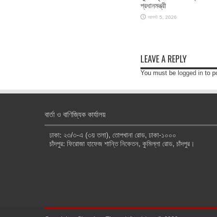
প্রধানমন্ত্রী
আগস্ট 5, 2026
LEAVE A REPLY
You must be
logged in
to p
বার্তা ও বাণিজ্যিক কার্যালয়
ঢাকা: ২৩/৩-এ (৩য় তলা), তোপখানা রোড, ঢাকা-১০০০
চাঁদপুর: ফিরোজা হাফেজ শান্তি নিকেতন, কুমিল্লা রোড, চাঁদপুর।