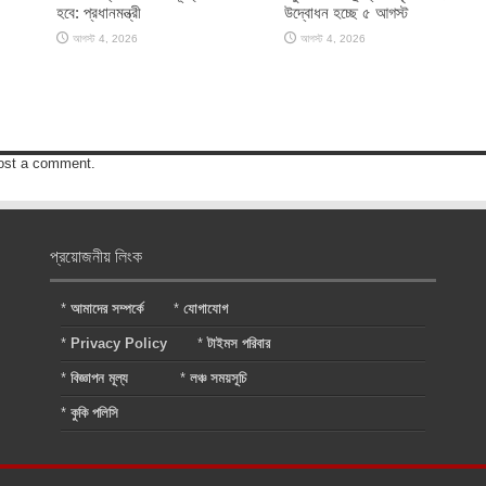
হবে: প্রধানমন্ত্রী
উদ্বোধন হচ্ছে ৫ আগস্ট
আগস্ট 4, 2026
আগস্ট 4, 2026
ost a comment.
প্রয়োজনীয় লিংক
*
আমাদের সম্পর্কে
*
যোগাযোগ
*
Privacy Policy
*
টাইমস পরিবার
*
বিজ্ঞাপন মূল্য
*
লঞ্চ সময়সূচি
*
কুকি পলিসি