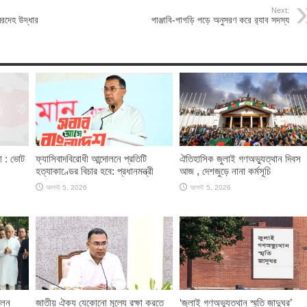
Next:
মরদেহ উদ্ধার
পাঞ্জাবি-পাগড়ি পড়ে অনুসরণ করে র‌্যাব সদস্য
ণা : ভোট
ফ্যাসিবাদবিরোধী আন্দোলনে প্রতিটি
ঐতিহাসিক জুলাই গণঅভ্যুত্থান দিবস
হত্যাকাণ্ডের বিচার হবে: প্রধানমন্ত্রী
আজ , দেশজুড়ে নানা কর্মসূচি
আগস্ট 5, 2026
আগস্ট 5, 2026
লেন
জাতীয় ঐক্য যেকোনো মূল্যে রক্ষা করতে
‘জুলাই গণঅভ্যুত্থান স্মৃতি জাদুঘর’