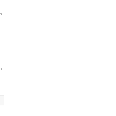
টি
বে
ও