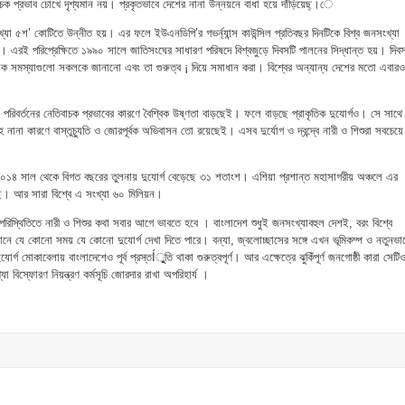
চক প্রভাব চোখে দৃশ্যমান নয়। প্রকৃতভাবে দেশের নানা উন্নয়নে বাধা হয়ে দাঁড়িয়েছ্।ে
যা ৫শ’ কোটিতে উন্নীত হয়। এর ফলে ইউএনডিপি’র গভর্ন্যান্স কাউন্সিল প্রতিবছর দিনটিকে বিশ্ব জনসংখ্যা
ে। এরই পরিপ্রেক্ষিতে ১৯৯০ সালে জাতিসংঘের সাধারণ পরিষদে বিশ্বজুড়ে দিবসটি পালনের সিদ্ধান্ত হয়। দিবস
িষয়ক সমস্যাগুলো সকলকে জানানো এবং তা গুরুত্ব ¡ দিয়ে সমাধান করা। বিশ্বের অন্যান্য দেশের মতো এবারও
র পরিবর্তনের নেতিবাচক প্রভাবের কারণে বৈশ্বিক উষ্ণতা বাড়ছেই। ফলে বাড়ছে প্রাকৃতিক দুযোর্গও। সে সাথে
হ নানা কারণে বাস্তুচ্যুতি ও জোরপূর্বক অভিবাসন তো রয়েছেই। এসব দুর্যোগ ও দ্বন্দ্বে নারী ও শিশুরা সবচেয়ে
০১৪ সাল থেকে বিগত বছরের তুলনায় দুযোর্গ বেড়েছে ৩১ শতাংশ। এশিয়া প্রশান্ত মহাসাগরীয় অঞ্চলে এর
ছে। আর সারা বিশ্বে এ সংখ্যা ৬০ মিলিয়ন।
পরিস্থিতিতে নারী ও শিশুর কথা সবার আগে ভাবতে হবে । বাংলাদেশ শুধুই জনসংখ্যাবহুল দেশই, বরং বিশ্বে
নে যে কোনো সময় যে কোনো দুযোর্গ দেখা দিতে পারে। বন্যা, জ্বলোচ্ছাসের সঙ্গে এখন ভূমিকম্প ও নতুনভা
র্গ মোকাবেলায় বাংলাদেশেও পূর্ব প্রস্তÍুুতি থাকা গুরুত্বপূর্ণ। আর এক্ষেত্রে ঝুকিঁপূর্ণ জনগোষ্ঠী কারা সেটি
া বিস্ফোরণ নিয়ন্ত্রণ কর্মসূচি জোরদার রাখা অপরিহার্য ।