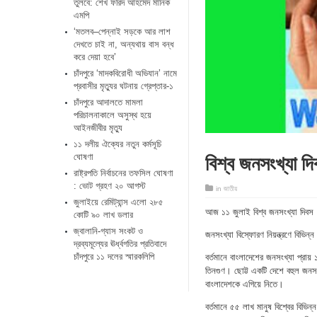
তুলবে: শেখ ফরিদ আহমেদ মানিক
এমপি
‘মতলব–পেন্নাই সড়কে আর লাশ
দেখতে চাই না, অন্যথায় বাস বন্ধ
করে দেয়া হবে’
চাঁদপুরে ‘মাদকবিরোধী অভিযান’ নামে
প্রবাসীর মৃত্যুর ঘটনায় গ্রেপ্তার-১
চাঁদপুরে আদালতে মামলা
পরিচালনাকালে অসুস্থ হয়ে
আইনজীবীর মৃত্যু
১১ দলীয় ঐক্যের নতুন কর্মসূচি
বিশ্ব জনসংখ্যা দ
ঘোষণা
রাষ্ট্রপতি নির্বাচনের তফসিল ঘোষণা
: ভোট গ্রহণ ২০ আগস্ট
in
জাতীয়
জুলাইয়ে রেমিট্যান্স এলো ২৮৫
আজ ১১ জুলাই বিশ্ব জনসংখ্যা দিবস ।
কোটি ৯০ লাখ ডলার
জ্বালানি-গ্যাস সংকট ও
জনসংখ্যা বিস্ফোরণ নিয়ন্ত্রণে বিভিন্
দ্রব্যমূল্যের ঊর্ধ্বগতির প্রতিবাদে
চাঁদপুরে ১১ দলের স্মারকলিপি
বর্তমানে বাংলাদেশের জনসংখ্যা প্র
তিনগুণ। ছোট্ট একটি দেশে বহুল জনসংখ
বাংলাদেশকে এগিয়ে নিতে।
বর্তমানে ৫৫ লাখ মানুষ বিশ্বের বিভি