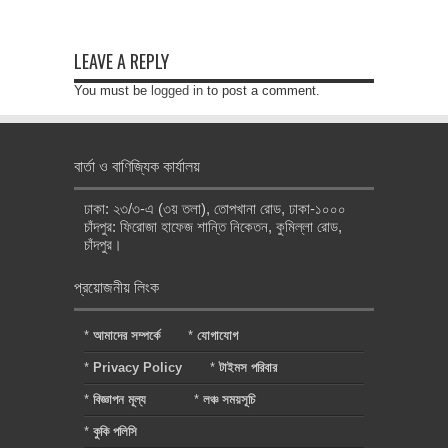
LEAVE A REPLY
You must be
logged in
to post a comment.
বার্তা ও বাণিজ্যিক কার্যালয়
ঢাকা: ২৩/৩-এ (৩য় তলা), তোপখানা রোড, ঢাকা-১০০০
চাঁদপুর: ফিরোজা হাফেজ শান্তি নিকেতন, কুমিল্লা রোড,
চাঁদপুর।
প্রয়োজনীয় লিংক
*
আমাদের সম্পর্কে
*
যোগাযোগ
*
Privacy Policy
*
টাইমস পরিবার
*
বিজ্ঞাপন মূল্য
*
লঞ্চ সময়সূচি
*
কুকি পলিসি