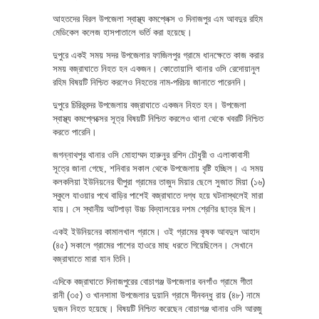
আহতদের বিরল উপজেলা স্বাস্থ্য কমপ্লেক্স ও দিনাজপুর এম আবদুর রহিম
মেডিকেল কলেজ হাসপাতালে ভর্তি করা হয়েছে।
দুপুরে একই সময় সদর উপজেলার ফাজিলপুর গ্রামে ধানক্ষেতে কাজ করার
সময় বজ্রাঘাতে নিহত হন একজন। কোতোয়ালি থানার ওসি রেদোয়ানুল
রহিম বিষয়টি নিশ্চিত করলেও নিহতের নাম-পরিচয় জানাতে পারেননি।
দুপুরে চিরিরবন্দর উপজেলায় বজ্রাঘাতে একজন নিহত হন। উপজেলা
স্বাস্থ্য কমপ্লেক্সের সূত্র বিষয়টি নিশ্চিত করলেও থানা থেকে খবরটি নিশ্চিত
করতে পারেনি।
জগন্নাথপুর থানার ওসি মোহাম্মদ হারুনুর রশিদ চৌধুরী ও এলাকাবাসী
সূত্রে জানা গেছে, শনিবার সকাল থেকে উপজেলায় বৃষ্টি হচ্ছিল। এ সময়
কলকলিয়া ইউনিয়নের ঘীপুরা গ্রামের তাজুদ মিয়ার ছেলে সুজাত মিয়া (১৬)
স্কুলে যাওয়ার পথে বাড়ির পাশেই বজ্রাঘাতে দগ্ধ হয়ে ঘটনাস্থলেই মারা
যায়। সে স্থানীয় আটপাড়া উচ্চ বিদ্যালয়ের দশম শ্রেণির ছাত্র ছিল।
একই ইউনিয়নের কামালখাল গ্রামে। ওই গ্রামের কৃষক আবদুল আহাদ
(৪৫) সকালে গ্রামের পাশের হাওরে মাছ ধরতে গিয়েছিলেন। সেখানে
বজ্রাঘাতে মারা যান তিনি।
এদিকে বজ্রাঘাতে দিনাজপুরের বোচাগঞ্জ উপজেলার বনগাঁও গ্রামে গীতা
রানী (৩৫) ও খানসামা উপজেলার দুয়ানি গ্রামে দীনবন্ধু রায় (৪৮) নামে
দুজন নিহত হয়েছে। বিষয়টি নিশ্চিত করেছেন বোচাগঞ্জ থানার ওসি আরজু