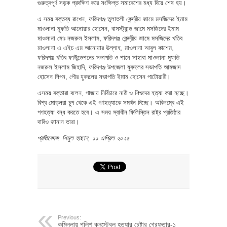
গুরুত্বপূর্ণ সড়ক প্রদক্ষিণ করে সংক্ষিপ্ত সমাবেশের মধ্য দিয়ে শেষ হয়।
এ সময় বক্তব্য রাখেন, ফরিদগঞ্জ তুলাতলী কেন্দ্রীয় জামে মসজিদের ইমাম
মাওলানা মুফতি আনোয়ার হোসেন, বাসস্ট্যান্ড জামে মসজিদের ইমাম
মাওলানা মোঃ নজরুল ইসলাম, ফরিদগঞ্জ কেন্দ্রীয় জামে মসজিদের খতিব
মাওলানা এ এইচ এম আনোয়ার উল্লাহ, মাওলানা আবুল কাশেম,
ফরিদগঞ্জ খতিব ফাউন্ডেশনের সভাপতি ও শানে সাহাবা মাওলানা মুফতি
নজরুল ইসলাম জিহাদি, ফরিদগঞ্জ উপজেলা যুবদলের সভাপতি আমজাদ
হোসেন শিপন, পৌর যুবদলের সভাপতি ইমাম হোসেন পাটোয়ারী।
এসময় বক্তারা বলেন, গাজায় নির্বিচারে নারী ও শিশুদের হত্যা করা হচ্ছে।
বিশ্ব মোড়লরা চুপ থেকে এই গণহত্যাকে সমর্থন দিচ্ছে। অবিলম্বে এই
গণহত্যা বন্ধ করতে হবে। এ সময় স্বাধীন ফিলিস্তিন রাষ্ট্র প্রতিষ্ঠার
দাবিও জানান তারা।
প্রতিবেদক: শিমুল হাছান, ১১ এপ্রিল ২০২৫
Previous:
কুমিল্লায় পুলিশ কনস্টেবল হত্যার চেষ্টার গ্রেফতার-১