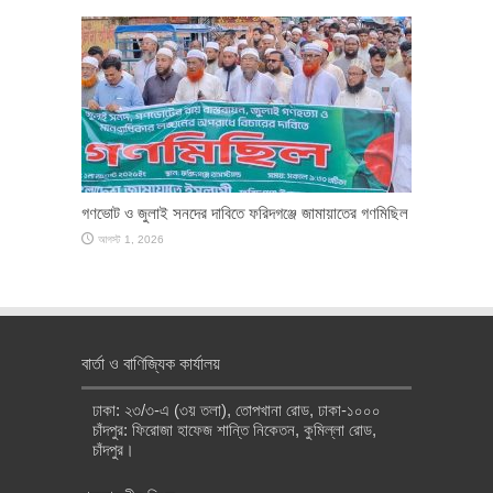
গণভোট ও জুলাই সনদের দাবিতে ফরিদগঞ্জে জামায়াতের গণমিছিল
আগস্ট 1, 2026
বার্তা ও বাণিজ্যিক কার্যালয়
ঢাকা: ২৩/৩-এ (৩য় তলা), তোপখানা রোড, ঢাকা-১০০০
চাঁদপুর: ফিরোজা হাফেজ শান্তি নিকেতন, কুমিল্লা রোড,
চাঁদপুর।