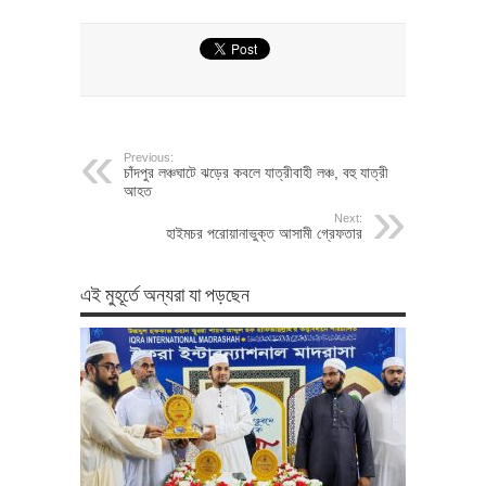
Previous:
চাঁদপুর লঞ্চঘাটে ঝড়ের কবলে যাত্রীবাহী লঞ্চ, বহু যাত্রী
আহত
Next:
হাইমচর পরোয়ানাভুক্ত আসামী গ্রেফতার
এই মুহূর্তে অন্যরা যা পড়ছেন