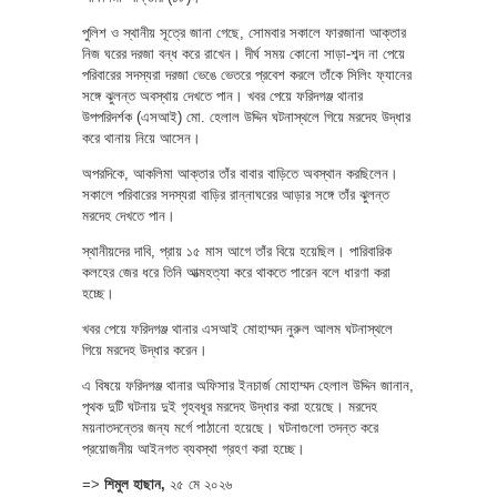
পুলিশ ও স্থানীয় সূত্রে জানা গেছে, সোমবার সকালে ফারজানা আক্তার
নিজ ঘরের দরজা বন্ধ করে রাখেন। দীর্ঘ সময় কোনো সাড়া-শব্দ না পেয়ে
পরিবারের সদস্যরা দরজা ভেঙে ভেতরে প্রবেশ করলে তাঁকে সিলিং ফ্যানের
সঙ্গে ঝুলন্ত অবস্থায় দেখতে পান। খবর পেয়ে ফরিদগঞ্জ থানার
উপপরিদর্শক (এসআই) মো. হেলাল উদ্দিন ঘটনাস্থলে গিয়ে মরদেহ উদ্ধার
করে থানায় নিয়ে আসেন।
অপরদিকে, আকলিমা আক্তার তাঁর বাবার বাড়িতে অবস্থান করছিলেন।
সকালে পরিবারের সদস্যরা বাড়ির রান্নাঘরের আড়ার সঙ্গে তাঁর ঝুলন্ত
মরদেহ দেখতে পান।
স্থানীয়দের দাবি, প্রায় ১৫ মাস আগে তাঁর বিয়ে হয়েছিল। পারিবারিক
কলহের জের ধরে তিনি আত্মহত্যা করে থাকতে পারেন বলে ধারণা করা
হচ্ছে।
খবর পেয়ে ফরিদগঞ্জ থানার এসআই মোহাম্মদ নুরুল আলম ঘটনাস্থলে
গিয়ে মরদেহ উদ্ধার করেন।
এ বিষয়ে ফরিদগঞ্জ থানার অফিসার ইনচার্জ মোহাম্মদ হেলাল উদ্দিন জানান,
পৃথক দুটি ঘটনায় দুই গৃহবধূর মরদেহ উদ্ধার করা হয়েছে। মরদেহ
ময়নাতদন্তের জন্য মর্গে পাঠানো হয়েছে। ঘটনাগুলো তদন্ত করে
প্রয়োজনীয় আইনগত ব্যবস্থা গ্রহণ করা হচ্ছে।
=>
শিমুল হাছান,
২৫ মে ২০২৬