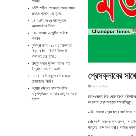
পরিবার
ওটিপি পাঠিয়ে মোবাইল নম্বর হ্যাক
চক্রের প্রধান গ্রেপ্তার
২৪ ঘণ্টার মধ্যে হাফিজুরকে
আত্মসমর্পণের নির্দেশ
১২৮ ওমরাহ এজেন্সির তালিকা
প্রকাশ
কুমিল্লা র‌্যাব -১১ এর অভিযানে
বিপুল পরিমাণ বিদেশি সিগারেট-
গাঁজাসহ গ্রেপ্তার ১
চাঁদপুর শহরে ফুটবল টার্ফের মাঠ
উদ্বোধন করলেন এমপি
প্রেসক্লাবের সা
দেশের সব বিমানবন্দরে নিরাপত্তা
জোরদারের নির্দেশ
in
মতলব উত্তর
কচুয়ায় রফিকুল ইসলাম রনির
অনুপস্থিতিতে অসহায় মানুষের মাঝে
বিকেএসপি’র চীফ কোচ বিশিষ্ট ক্রীড়া
হতাশা
উপজেলা প্রেসক্লাবের সাংবাদিকবৃন্দ।
এদিন সকালে প্রেসক্লাব কার্যালয়ের স
মোঃ আলী আজগর খান বলেন, ‘সাংবাদিক
মানুষের পক্ষে কথা বলা। জাতির সমস্য