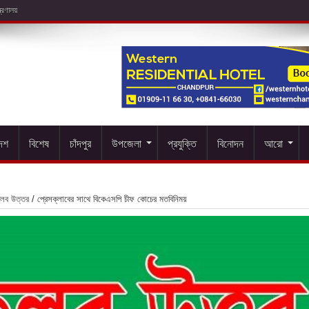
দেশ
বিশেষ
চাঁদপুর
উপজেলা
প্রযুক্তি
বিনোদন
আরো
লব উত্তর
/
প্রেসক্লাবের সাথে বিকেএসপি চীফ কোচের মতবিনিময়