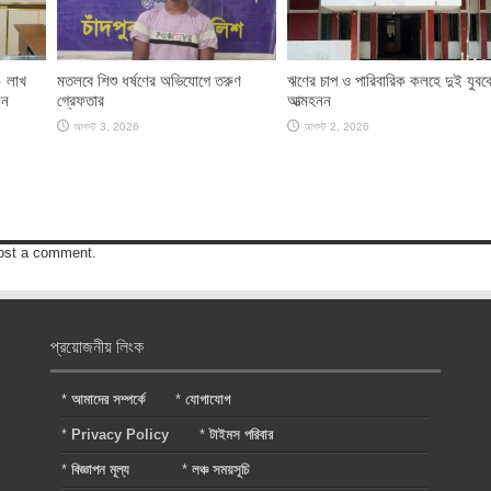
০ লাখ
মতলবে শিশু ধর্ষণের অভিযোগে তরুণ
ঋণের চাপ ও পারিবারিক কলহে দুই যুবক
েন
গ্রেফতার
আত্মহনন
আগস্ট 3, 2026
আগস্ট 2, 2026
ost a comment.
প্রয়োজনীয় লিংক
*
আমাদের সম্পর্কে
*
যোগাযোগ
*
Privacy Policy
*
টাইমস পরিবার
*
বিজ্ঞাপন মূল্য
*
লঞ্চ সময়সূচি