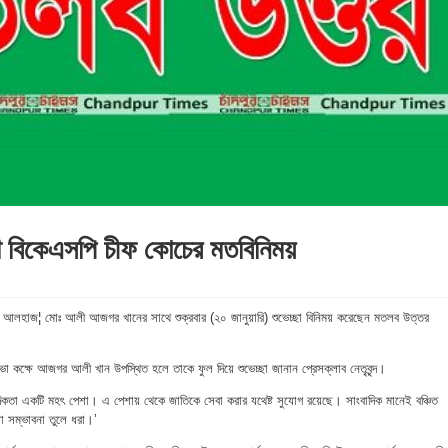
থে বিকেএসপি চীফ কোচের মতবিনিময়
বিদ আলহাজ¦ মোঃ আলী আজগর খানের সাথে শুক্রবার (২০ জানুয়ারি) শুভেচ্ছা বিনিময় করেছেন মতলব উত্তর
ভা কক্ষে আজগর আলী খান উপস্থিত হলে তাকে ফুল দিয়ে শুভেচ্ছা জানান প্রেসক্লাব নেতৃবৃন্দ।
তা একটি মহৎ পেশা। এ পেশায় থেকে জাতিকে সেবা করার যথেষ্ট সুযোগ রয়েছে। সাংবাদিক মানেই বঞ্চিত
া সম্ভাবনা তুলে ধরা।’