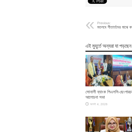
Previous:
মতলবে শীতার্তদের মাঝে ক
এই মুহূর্তে অন্যরা যা পড়ছেন
সোনালী ব্যাংক পিএলসি-ছেংগারচ
আলোচনা সভা
আগস্ট 4, 2026