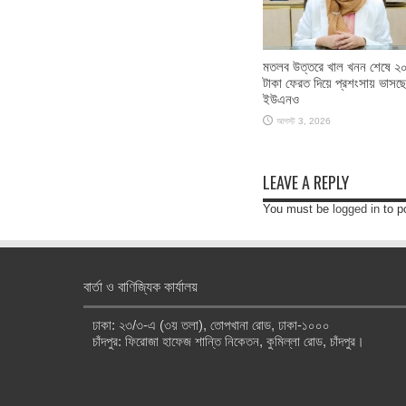
মতলব উত্তরে খাল খনন শেষে ২
টাকা ফেরত দিয়ে প্রশংসায় ভাসছ
ইউএনও
আগস্ট 3, 2026
LEAVE A REPLY
You must be
logged in
to p
বার্তা ও বাণিজ্যিক কার্যালয়
ঢাকা: ২৩/৩-এ (৩য় তলা), তোপখানা রোড, ঢাকা-১০০০
চাঁদপুর: ফিরোজা হাফেজ শান্তি নিকেতন, কুমিল্লা রোড, চাঁদপুর।