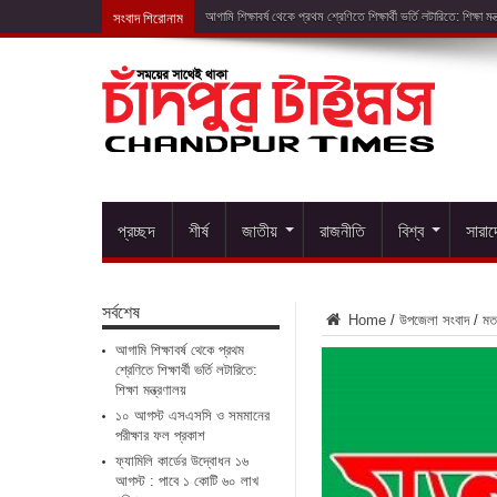
সংবাদ শিরোনাম
১০ আগস্ট এসএসসি
প্রচ্ছদ
শীর্ষ
জাতীয়
রাজনীতি
বিশ্ব
সারা
সর্বশেষ
Home
/
উপজেলা সংবাদ
/
মত
আগামি শিক্ষাবর্ষ থেকে প্রথম
শ্রেণিতে শিক্ষার্থী ভর্তি লটারিতে:
শিক্ষা মন্ত্রণালয়
১০ আগস্ট এসএসসি ও সমমানের
পরীক্ষার ফল প্রকাশ
ফ্যামিলি কার্ডের উদ্বোধন ১৬
আগস্ট : পাবে ১ কোটি ৬০ লাখ