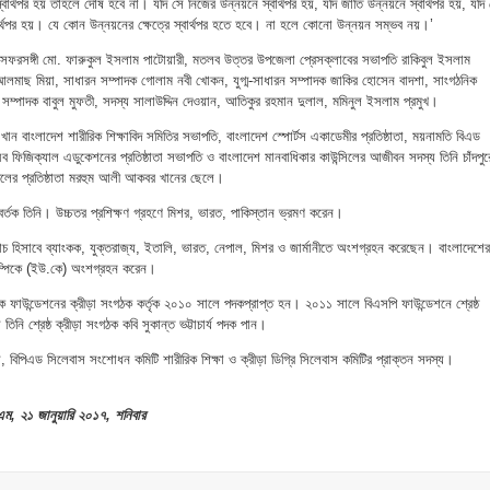
র্থপর হয় তাহলে দোষ হবে না। যদি সে নিজের উন্নয়নে স্বার্থপর হয়, যদি জাতি উন্নয়নে স্বার্থপর হয়, যদি
বার্থপর হয়। যে কোন উন্নয়নের ক্ষেত্রে স্বার্থপর হতে হবে। না হলে কোনো উন্নয়ন সম্ভব নয়।’
ফরসঙ্গী মো. ফারুকুল ইসলাম পাটোয়ারী, মতলব উত্তর উপজেলা প্রেসক্লাবের সভাপতি রাকিবুল ইসলাম
লমাছ মিয়া, সাধারন সম্পাদক গোলাম নবী খোকন, যুগ্ম-সাধারন সম্পাদক জাকির হোসেন বাদশা, সাংগঠনিক
সম্পাদক বাবুল মুফতী, সদস্য সালাউদ্দিন দেওয়ান, আতিকুর রহমান দুলাল, মমিনুল ইসলাম প্রমুখ।
 বাংলাদেশ শারীরিক শিক্ষাবিদ সমিতির সভাপতি, বাংলাদেশ স্পোর্টস একাডেমীর প্রতিষ্ঠাতা, ময়নামতি বিএড
অব ফিজিক্যাল এডুকেশনের প্রতিষ্ঠাতা সভাপতি ও বাংলাদেশ মানবাধিকার কাউন্সিলের আজীবন সদস্য তিনি চাঁদপুর
ুলের প্রতিষ্ঠাতা মরহুম আলী আকবর খানের ছেলে।
রবর্তক তিনি। উচ্চতর প্রশিক্ষণ গ্রহণে মিশর, ভারত, পাকিস্তান ভ্রমণ করেন।
কোচ হিসাবে ব্যাংকক, যুক্তরাজ্য, ইতালি, ভারত, নেপাল, মিশর ও জার্মানীতে অংশগ্রহন করেছেন। বাংলাদেশের
িম্পিকে (ইউ.কে) অংশগ্রহন করেন।
ফাউন্ডেশনের ক্রীড়া সংগঠক কর্তৃক ২০১০ সালে পদকপ্রাপ্ত হন। ২০১১ সালে বিএসপি ফাউন্ডেশনে শ্রেষ্ঠ
ি শ্রেষ্ঠ ক্রীড়া সংগঠক কবি সুকান্ত ভট্টাচার্য পদক পান।
 বিপিএড সিলেবাস সংশোধন কমিটি শারীরিক শিক্ষা ও ক্রীড়া ডিগ্রি সিলেবাস কমিটির প্রাক্তন সদস্য।
ম, ২১ জানুয়ারি ২০১৭, শনিবার