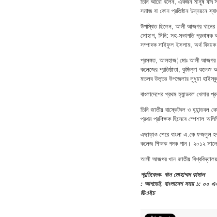
তিনি আরো বলেন, একজন মানুষ যদি স্বা
সমাজ বা কোন প্রতিষ্ঠান উন্নয়নে স্
উপস্থিত ছিলেন, আলী আজগর খানের স
সোহাগ, সিনি: সহ-সভাপতি প্রভাষক আ
সম্পাদক সাইফুল ইসলাম, অর্থ বিষয়ক 
প্রসঙ্গত, আলহাজ¦ মোঃ আলী আজগর খান
কলেজের প্রতিষ্ঠাতা, কুমিল্লা কলেজ 
মতলব উত্তর উপজেলার লুধুয়া হাইস্ক
বাংলাদেশের প্রথম হ্যান্ডবল খেলার প্
তিনি জাতীয় বাস্কেটবল ও হ্যান্ডবল 
প্রথম প্রশিক্ষক হিসেবে স্পেশাল অল
এছাড়াও শেরে বাংলা এ.কে ফজলুল হক 
কলেজ শিক্ষক পদক পান। ২০১২ সালে তিন
আলী আজগর খান জাতীয় বিশ্ববিদ্যালয়,
প্রতিবেদক- খান মোহাম্মদ কামাল
: আপডেট, বাংলাদেশ সময় ১: ০০ এএ
ডিএইচ