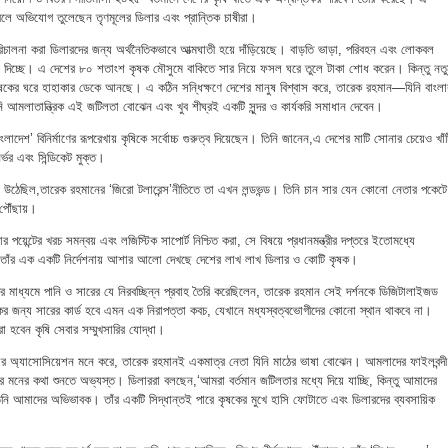
 বলে অভিযোগ তুলেছেন তৃণমূলের ডিলার এবং প্রান্তিক চাষীরা।
 পরিচালনা করা ডিলারদের জন্য অর্থনৈতিকভাবে আত্মঘাতী হয়ে দাঁড়িয়েছে। বাড়তি ভাড়া, পরিবহন এবং লোকবল
ে দিচ্ছে। এ দেশের ৮০ শতাংশ কৃষক মৌসুমে বাকিতে সার নিয়ে ফসল ঘরে তুলে টাকা শোধ করেন। কিন্তু নত
ষকের ঘরে হাহাকার ডেকে আনছে। এ কঠিন সন্ধিক্ষণে দেশের মানুষ বিশ্বাস করে, তারেক রহমান—যিনি বাংলা
নি আমলাতান্ত্রিক এই জটিলতা বোঝেন এবং খুব শীঘ্রই একটি সুন্দর ও কার্যকরি সমাধান দেবেন।
বাংলাদেশ’ বিনির্মাণের রূপরেখায় কৃষিকে সর্বোচ্চ গুরুত্ব দিয়েছেন। তিনি জানেন,এ দেশের মাটি সোনার চেয়েও খাঁ
ির্ভর এবং সিন্ডিকেট মুক্ত।
ে উঠেছিল,তারেক রহমানের ‘জিরো টলারেন্স’নীতিতে তা এখন লন্ডভন্ড। তিনি চান সার যেন কোনো নেতার পকেটে
 পৌঁছায়।
র পয়েন্টের খরচ সমন্বয় এবং লজিস্টিক সাপোর্ট নিশ্চিত করা, সে বিষয়ে প্রধানমন্ত্রীর দপ্তরে ইতোমধ্যে
ে। তাঁর এক একটি নির্দেশনায় আশার আলো দেখছে দেশের লাখ লাখ ডিলার ও কোটি কৃষক।
ির মাধ্যমে পানি ও সারের যে নিরবচ্ছিন্ন প্রবাহ তৈরি করেছিলেন, তারেক রহমান সেই দর্শনকে ডিজিটালাইজড
র জন্য সারের কার্ড হবে এমন এক নিরাপত্তা কবচ, যেখানে মধ্যস্বত্বভোগীদের কোনো স্থান থাকবে না।
া হবেন কৃষি সেবার সম্মুখসারির যোদ্ধা।
ার অ্যাসোসিয়েশন মনে করে, তারেক রহমানই একমাত্র নেতা যিনি মাঠের ভাষা বোঝেন। আমলাদের ফাইলবন্দী
ষের মনের কথা শুনতে অভ্যস্ত। ডিলাররা বলছেন,‘আমরা বর্তমান জটিলতার মধ্যে দিয়ে যাচ্ছি, কিন্তু আমাদের
িনি আমাদের অভিভাবক। তাঁর একটি সিদ্ধান্তই পারে কৃষকের মুখে হাসি ফোটাতে এবং ডিলারদের ব্যবসায়িক