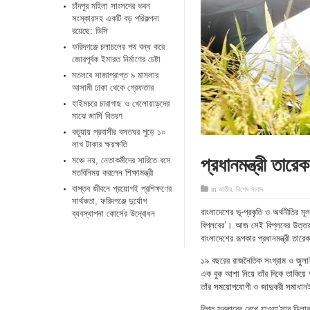
চাঁদপুর মহিলা সাংসদের ভবন
সংস্কারসহ একটি বড় পরিকল্পনা
রয়েছে: ডিসি
ফরিদগঞ্জে চলাচলের পথ বন্ধ করে
জোরপূর্বক ইমারত নির্মাণের চেষ্টা
মতলবে সাজাপ্রাপ্ত ৯ মামলার
আসামী ঢাকা থেকে গ্রেফতার
হাইমচরে চারাগাছ ও খেলোয়াড়দের
মাঝে জার্সি বিতরণ
কচুয়ায় প্রবাসীর বসতঘর পুড়ে ১০
লাখ টাকার ক্ষয়ক্ষতি
প্রধানমন্ত্রী তারে
মঞ্চে নয়, নেতাকর্মীদের সারিতে বসে
মতবিনিময় করলেন শিক্ষামন্ত্রী
​বাস্তব জীবনে প্রয়োগই প্রশিক্ষণের
in
জাতীয়
,
বিশেষ সংবাদ
সার্থকতা, ফরিদগঞ্জে দুর্যোগ
বাংলাদেশের ভূ-প্রকৃতি ও অর্থনীতির 
ব্যবস্থাপনা কোর্সের উদ্বোধন
বিপ্লবের’। আজ সেই বিপ্লবের উত্তরাধ
বাংলাদেশের রূপকার প্রধানমন্ত্রী তার
১৯ বছরের রাজনৈতিক সংগ্রাম ও জুলাই 
এক বুক আশা নিয়ে তাঁর দিকে তাকিয়ে 
তাঁর সময়োপযোগী ও জাদুকরী সমাধানই
বিগত সরকারের রেখে যাওয়া‘সার ডিলা