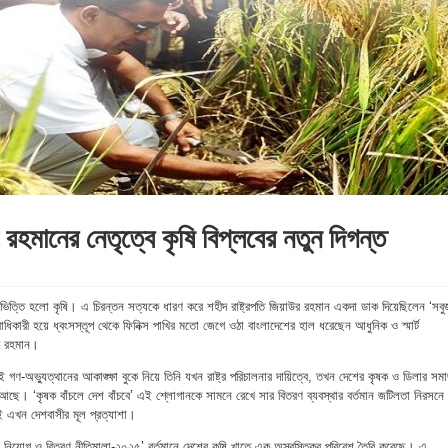
ক রহমানের নেতৃত্বে কৃষি বিপ্লবের নতুন দিগন্ত
মূলভিত্তি হলো কৃষি। এ চিরন্তন সত্যকে ধারণ করে শহীদ রাষ্ট্রপতি জিয়াউর রহমান একদা ডাক দিয়েছিলেন ‘সবু
িকারী হয়ে ধ্বংসস্তূপ থেকে ফিনিক্স পাখির মতো জেগে ওঠা বাংলাদেশের হাল ধরেছেন আধুনিক ও স্মার্ট
েক রহমান।
গণ-অভ্যুত্থানের আকাঙ্ক্ষা বুকে নিয়ে তিনি যখন রাষ্ট্র পরিচালনার দায়িত্বে, তখন দেশের কৃষক ও ডিলার সম
আছে। ‘কৃষক বাঁচলে দেশ বাঁচবে’ এই শ্লোগানকে সামনে রেখে সার বিতরণ ব্যবস্থার বর্তমান জটিলতা নিরসনে
 এখন দেশবাসীর মূল প্রত্যাশা।
র নিয়োগ ও বিতরণ নীতিমালা-২০২৫’ বর্তমানে দেশের কৃষি খাতে এক অস্বস্তিকর পরিবেশ তৈরি করেছে। এ