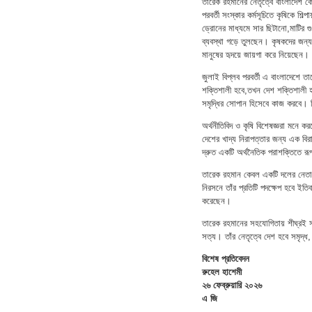
তারেক রহমানের নেতৃত্বে বাংলাদেশ কেব
পরবর্তী সংস্কার কর্মসূচিতে কৃষিকে শি
ড্রোনের মাধ্যমে সার ছিটানো,মাটির গ
ব্যবস্থা গড়ে তুলছেন। কৃষকদের জন্য
মানুষের হৃদয়ে জায়গা করে নিয়েছেন।
জুলাই বিপ্লব পরবর্তী এ বাংলাদেশে
শক্তিশালী হবে,তখন দেশ শক্তিশালী হ
সমৃদ্ধির সোপান হিসেবে কাজ করবে। ন
অর্থনীতিবিদ ও কৃষি বিশেষজ্ঞরা মনে
দেশের খাদ্য নিরাপত্তার জন্য এক ব
দ্রুত একটি অর্থনৈতিক পরাশক্তিতে রূ
তারেক রহমান কেবল একটি দলের নেতা 
নিরসনে তাঁর প্রতিটি পদক্ষেপ হবে ইত
করেছেন।
তারেক রহমানের সহযোগিতায় শীঘ্রই স
সত্য। তাঁর নেতৃত্বে দেশ হবে সমৃদ্ধ
বিশেষ প্রতিবেদন
রুহেল হাশেমী
২৬ ফেব্রুয়ারি ২০২৬
এ জি