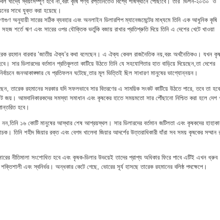
ল খাদ্যে স্বয়ংসম্পূর্ণ হবে না,বরং কৃষি পণ্য রপ্তানিতেও বিশ্বে শীর্ষস্থানে পৌঁছাবে। তাঁর ‘ভিশন-২০৩০’ ও
ল্পায়নের সাথে যুক্ত করা হয়েছে।
ুণাগুণ অনুযায়ী সারের সঠিক ব্যবহার এবং অনলাইন ডিলারশিপ ম্যানেজমেন্টের মাধ্যমে তিনি এক আধুনিক কৃষি
 সহজ শর্তে ঋণ এবং সারের ওপর যৌক্তিক ভর্তুকি বজায় রাখার প্রতিশ্রুতি দিয়ে তিনি এ দেশের খেটে খাওয়া
 তারেক রহমান বারবার ‘জাতীয় ঐক্য’র কথা বলেছেন। এ ঐক্য কেবল রাজনৈতিক নয়,বরং অর্থনৈতিকও। যখন কৃ
বে। সার ডিলারদের বর্তমান প্রতিকূলতা কাটিয়ে উঠতে তিনি যে সহযোগিতার হাত বাড়িয়ে দিয়েছেন,তা দেশের
ির্বাচনে জনআকাঙ্ক্ষার যে প্রতিফলন ঘটেছে,তার মূল ভিত্তিই ছিল সাধারণ মানুষের ভাগ্যোন্নয়ন।
 করছেন, তারেক রহমানের সরকার যদি সফলভাবে সার বিতরণের এ সাময়িক সংকট কাটিয়ে উঠতে পারে, তবে তা হবে
িরাট জয়। আমদানিকারকদের সমস্যা সমাধান এবং কৃষকের হাতে সময়মতো সার পৌঁছানো নিশ্চিত করা হলে দেশ খ
পান্তরিত হবে।
নন,তিনি ১৬ কোটি মানুষের আস্থার শেষ আশ্রয়স্থল। সার ডিলারদের বর্তমান জটিলতা এবং কৃষকদের হাহাকা
িবাচক। তিনি শহীদ জিয়ার রক্ত এবং বেগম খালেদা জিয়ার আদর্শের উত্তরাধিকারী যাঁরা সব সময় কৃষকের সম্মান র
ারের নীতিমালা সংশোধিত হবে এবং কৃষক-ডিলার উভয়েই তাদের প্রাপ্য অধিকার ফিরে পাবে এটিই এখন ধ্রুব
, শক্তিশালী এবং স্বনির্ভর। অন্ধকার কেটে গেছে, ভোরের সূর্য হাসছে তারেক রহমানের বলিষ্ঠ পদক্ষেপে।