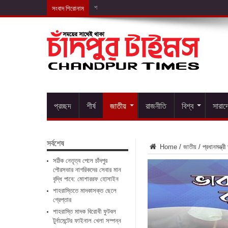
সংবাদ শিরোনাম
শাহরাস্তিতে মাদকাসক্ত ছেল
প্রচ্ছদ
শীর্ষ
জাতীয়
রাজনীতি
বিশ্ব
সারাদ
সর্বশেষ
Home
/
জাতীয়
/
প্রধানমন্ত্
সঠিক নেতৃত্ব পেলে চাঁদপুর
পৌরসভার নাগরিকদের সেবার মান
বৃদ্ধি পাবে: মোশাররফ হোসাইন
শাহরাস্তিতে মাদকাসক্ত ছেলে
গ্রেপ্তার
শাহরাস্তি মাদক বিরোধী ফুটবল
টুর্নামেন্টের ফাইনাল খেলা সম্পন্ন