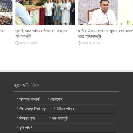
দিবস
জুলাই স্মৃতি জাদুঘর উদ্বোধন করলেন
জাতীয় ঐক্য যেকোনো মূল্যে রক্ষা করত
প্রধানমন্ত্রী
হবে: প্রধানমন্ত্রী
আগস্ট 5, 2026
আগস্ট 4, 2026
প্রয়োজনীয় লিংক
*
আমাদের সম্পর্কে
*
যোগাযোগ
*
Privacy Policy
*
টাইমস পরিবার
*
বিজ্ঞাপন মূল্য
*
লঞ্চ সময়সূচি
*
কুকি পলিসি