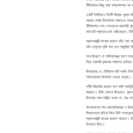
নীতিমালার কিছু ধারা বাস্তবসম্মত নয়
একটি ইউনিয়নে তিনটি বিক্রয় কেন্দ্র
খরচের বোঝা ডিলারদের মেরুদণ্ড ভেঙ
নীতিমালার নগদ লেনদেনের কড়াকড়ি কৃ
মাঠ-ঘাট-প্রান্তর চষে বেড়িয়েছেন, তি
প্রধানমন্ত্রী তারেক রহমান তাঁর ‘নয়া 
তাঁর নেতৃত্বে কৃষি খাত হবে প্রযুক্তি ন
সার বিতরণে যে মাফিয়াতন্ত্র আগে গড়
গিয়ে সরাসরি কৃষকের লাঙ্গলের ছোঁয়ায়
ডিলারদের যে যৌক্তিক দাবি অর্থাৎ ডিলা
পর্যালোচনার নির্দেশনা দেওয়া হয়েছ
শহীদ জিয়াউর রহমান খাল কাটা কর্মসূচ
করছেন। তিনি ঘোষণা দিয়েছেন, কৃষকে
ডিলাররা আর লাঞ্ছিত হবেন না, বরং তার
বাংলাদেশের সার আমদানিকারক ও ডিল
সিদ্ধান্তের বাইরে গিয়ে তিনি গণমানু
প্রধানমন্ত্রী তারেক রহমান আছেন। ত
নিশ্চয়তা দিতে।‘