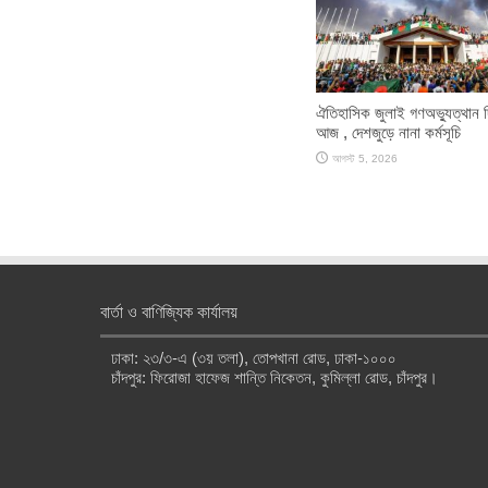
ঐতিহাসিক জুলাই গণঅভ্যুত্থান 
আজ , দেশজুড়ে নানা কর্মসূচি
আগস্ট 5, 2026
বার্তা ও বাণিজ্যিক কার্যালয়
ঢাকা: ২৩/৩-এ (৩য় তলা), তোপখানা রোড, ঢাকা-১০০০
চাঁদপুর: ফিরোজা হাফেজ শান্তি নিকেতন, কুমিল্লা রোড, চাঁদপুর।