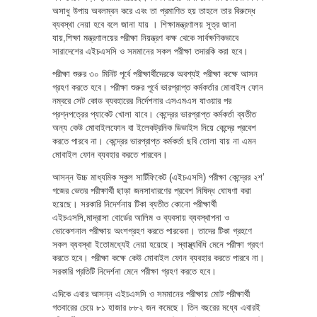
অসাধু উপায় অবলম্বন করে এবং তা প্রমাণিত হয় তাহলে তার বিরুদ্ধে
ব্যবস্থা নেয়া হবে বলে জানা যায় । শিক্ষামন্ত্রণালয় সূত্র জানা
যায়,শিক্ষা মন্ত্রণালয়ের পরীক্ষা নিয়ন্ত্রণ কক্ষ থেকে সার্বক্ষণিকভাবে
সারাদেশের এইচএসসি ও সমমানের সকল পরীক্ষা তদারকি করা হবে।
পরীক্ষা শুরুর ৩০ মিনিট পূর্বে পরীক্ষার্থীদেরকে অবশ্যই পরীক্ষা কক্ষে আসন
গ্রহণ করতে হবে। পরীক্ষা শুরুর পূর্বে ভারপ্রাপ্ত কর্মকর্তার মোবাইল ফোন
নম্বরে সেট কোড ব্যবহারের নির্দেশনার এসএমএস যাওয়ার পর
প্রশ্নপত্রের প্যাকেট খোলা যাবে। কেন্দ্রের ভারপ্রাপ্ত কর্মকর্তা ব্যতীত
অন্য কেউ মোবাইলফোন বা ইলেকট্রনিক ডিভাইস নিয়ে কেন্দ্রে প্রবেশ
করতে পারবে না। কেন্দ্রের ভারপ্রাপ্ত কর্মকর্তা ছবি তোলা যায় না এমন
মোবাইল ফোন ব্যবহার করতে পারবেন।
আসন্ন উচ্চ মাধ্যমিক স্কুল সার্টিফিকেট (এইচএসসি) পরীক্ষা কেন্দ্রের ২শ’
গজের ভেতর পরীক্ষার্থী ছাড়া জনসাধারণের প্রবেশ নিষিদ্ধ ঘোষণা করা
হয়েছে। সরকারি নিদের্শনায় টিকা ব্যতীত কোনো পরীক্ষার্থী
এইচএসসি,মাদ্রাসা বোর্ডের আলিম ও ব্যবসায় ব্যবস্থাপনা ও
ভোকেশনাল পরীক্ষায় অংশগ্রহণ করতে পারবেনা। তাদের টিকা গ্রহণে
সকল ব্যবস্থা ইতোমধ্যেই নেয়া হয়েছে। স্বাস্থ্যবিধি মেনে পরীক্ষা গ্রহণ
করতে হবে। পরীক্ষা কক্ষে কেউ মোবাইল ফোন ব্যবহার করতে পারবে না।
সরকারি প্রতিটি নিদের্শনা মেনে পরীক্ষা গ্রহণ করতে হবে।
এদিকে এবার আসন্ন এইচএসসি ও সমমানের পরীক্ষায় মোট পরীক্ষার্থী
গতবারের চেয়ে ৮১ হাজার ৮৮২ জন কমেছে। তিন বছরের মধ্যে এবারই