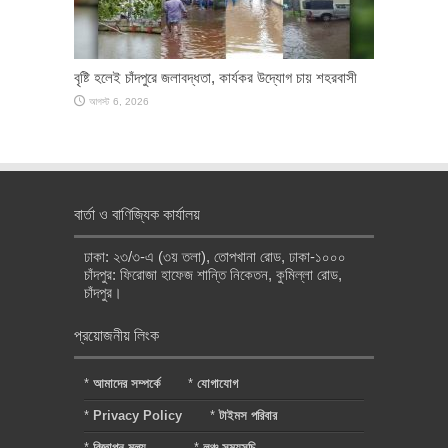
বৃষ্টি হলেই চাঁদপুরে জলাবদ্ধতা, কার্যকর উদ্যোগ চায় শহরবাসী
আগস্ট 6, 2026
বার্তা ও বাণিজ্যিক কার্যালয়
ঢাকা: ২৩/৩-এ (৩য় তলা), তোপখানা রোড, ঢাকা-১০০০
চাঁদপুর: ফিরোজা হাফেজ শান্তি নিকেতন, কুমিল্লা রোড,
চাঁদপুর।
প্রয়োজনীয় লিংক
*
আমাদের সম্পর্কে
*
যোগাযোগ
*
Privacy Policy
*
টাইমস পরিবার
*
বিজ্ঞাপন মূল্য
*
লঞ্চ সময়সূচি