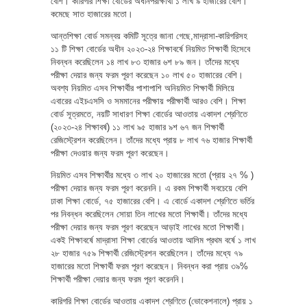
বেশি। কারিগরি শিক্ষা বোর্ডের অধীনপরীক্ষার্থী ১ লাখ ৯ হাজারের বেশি।
কমেছে সাত হাজারের মতো।
আন্তশিক্ষা বোর্ড সমন্বয় কমিটি সূত্রে জানা গেছে,মাদ্রাসা-কারিগরিসহ
১১ টি শিক্ষা বোর্ডের অধীন ২০২৩-২৪ শিক্ষাবর্ষে নিয়মিত শিক্ষার্থী হিসেবে
নিবন্ধন করেছিলেন ১৪ লাখ ৮৩ হাজার ৬শ ৮৯ জন। তাঁদের মধ্যে
পরীক্ষা দেয়ার জন্য ফরম পূরণ করেছেন ১০ লাখ ৫০ হাজারের বেশি।
অবশ্য নিয়মিত এসব শিক্ষার্থীর পাশাপাশি অনিয়মিত শিক্ষার্থী মিলিয়ে
এবারের এইচএসসি ও সমমানের পরীক্ষায় পরীক্ষার্থী আরও বেশি। শিক্ষা
বোর্ড সূত্রমতে, নয়টি সাধারণ শিক্ষা বোর্ডের আওতায় একাদশ শ্রেণিতে
(২০২৩-২৪ শিক্ষাবর্ষ) ১১ লাখ ৯৫ হাজার ৯শ ৬৭ জন শিক্ষার্থী
রেজিস্ট্রেশন করেছিলেন। তাঁদের মধ্যে প্রায় ৮ লাখ ৭৬ হাজার শিক্ষার্থী
পরীক্ষা দেওয়ার জন্য ফরম পূরণ করেছেন।
নিয়মিত এসব শিক্ষার্থীর মধ্যে ৩ লাখ ২০ হাজারের মতো (প্রায় ২৭ % )
পরীক্ষা দেয়ার জন্য ফরম পূরণ করেননি। এ রকম শিক্ষার্থী সবচেয়ে বেশি
ঢাকা শিক্ষা বোর্ডে, ৭৫ হাজারের বেশি। এ বোর্ডে একাদশ শ্রেণিতে ভর্তির
পর নিবন্ধন করেছিলেন সোয়া তিন লাখের মতো শিক্ষার্থী। তাঁদের মধ্যে
পরীক্ষা দেয়ার জন্য ফরম পূরণ করেছেন আড়াই লাখের মতো শিক্ষার্থী।
একই শিক্ষাবর্ষে মাদ্রাসা শিক্ষা বোর্ডের আওতায় আলিম প্রথম বর্ষে ১ লাখ
২৮ হাজার ৭৫৯ শিক্ষার্থী রেজিস্ট্রেশন করেছিলেন। তাঁদের মধ্যে ৭৯
হাজারের মতো শিক্ষার্থী ফরম পূরণ করেছেন। নিবন্ধন করা প্রায় ৩৯%
শিক্ষার্থী পরীক্ষা দেয়ার জন্য ফরম পূরণ করেননি।
কারিগরি শিক্ষা বোর্ডের আওতায় একাদশ শ্রেণিতে (ভোকেশনালে) প্রায় ১