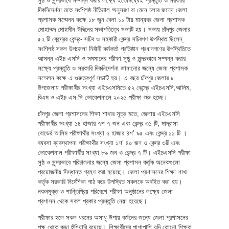
সুষ্ঠ ও সুন্দরভাবে সম্পন্ন করার লক্ষ্যে ইতোমধ্যেই প্রস্তুতি ও সরকারি
দিকনিদের্শনা মতে সংশ্লিষ্ঠ নীতিমাল অনুসরণ বা মেনে চলার জন্যে জেলা
প্রশাসক সম্মেলন কক্ষে ১৮ জুন বেলা ১১ টায় মান্যবর জেলা প্রশাসক
মোহাম্মদ মোহসীন উদ্দিনের সভাপতিত্বে সভাটি হয়। সভায় চাঁদপুর জেলার
৫২ টি কেন্দ্রের কেন্দ্র- সচিব ও সহকারী কেন্দ্র সচিবগণ উপস্থিত ছিলেন্
সংশ্লিষ্ঠ সকল উপজেলা নির্বাহী কর্মকর্তা প্রতিষ্ঠান প্রধানগণের উপস্থিতিতে
আসন্ন এইচ এসসি ও সমমানের পরীক্ষা সুষ্ঠু ও সুন্দরভাবে সম্পন্ন করার
লক্ষ্যে প্রস্তুতি ও সরকারি দিকনিদের্শনা জানানোর জন্যে জেলা প্রশাসক
সম্মেলন কক্ষে এ গুরুত্বপূর্ণ সভাটি হয়। এ বছর চাঁদপুর জেলার ৮
উপজেলায় পরীক্ষার্থীর সংখ্যা এইচএসসিতে ৫২ কেন্দ্রে এইচএসসি,আলিম,
বিএম ও এইচ এস সি ভোকেশনালে ২০২৫ পরীক্ষা শুরু হচ্ছে।
চাঁদপুর জেলা প্রশাসনের শিক্ষা শাখার সূত্র মতে, জেলায় এইচএসসি
পরীক্ষার্থীর সংখ্যা ১৪ হাজার ৭শ ৭ জন এবং কেন্দ্র ৩১ টি, মাদ্রাসা
বোডের্র আলিম পরীক্ষার্থীর সংখ্যা ২ হাজার ৪শ’ ৯৫ এবং কেন্দ্র ১১ টি ।
ব্যবসা ব্যবস্থাপনা পরীক্ষার্থীর সংখ্যা ১শ’ ৪০ জন ও কেন্দ্র ৩টি এবং
ভোকেশনাল পরীক্ষার্থীর সংখ্যা ৮৯ জন ও কেন্দ্র ৭ টি। এইচএসসি পরীক্ষা
সুষ্ঠ ও সুন্দরভাবে পরিচালনার জন্যে জেলা প্রশাসন কর্তৃক অনেকগুলো
প্রয়োজনীয় সিদ্ধান্ত গ্রহণ করা হয়েছে। জেলা প্রশাসনের শিক্ষা শাখা
কর্তৃক সরকারি নির্দেশিকা পাঠ করে উপস্থিত সকলকে অবহিত করা হয়।
নকলমুক্ত ও শান্তিপ্রিয় পরিবেশে পরীক্ষা অনুষ্ঠানের লক্ষ্যে জেলা
প্রশাসন থেকে সকল প্রকার প্রস্তুতি নেয়া হয়েছে।
পরীক্ষার হলে সকল ধরনের অসাধু উপায় বর্জনের জন্যে জেলা প্রশাসনের
পক্ষ থেকে কড়া হুঁশিয়ারি রয়েছে। শিক্ষার্থীদের পাশাপাশি যদি কোনো শিক্ষক