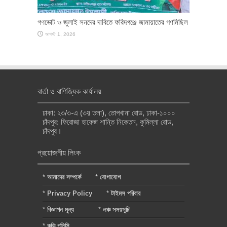
গণভোট ও জুলাই সনদের দাবিতে ফরিদগঞ্জে জামায়াতের গণমিছিল
আগস্ট 1, 2026
বার্তা ও বাণিজ্যিক কার্যালয়
ঢাকা: ২৩/৩-এ (৩য় তলা), তোপখানা রোড, ঢাকা-১০০০
চাঁদপুর: ফিরোজা হাফেজ শান্তি নিকেতন, কুমিল্লা রোড,
চাঁদপুর।
প্রয়োজনীয় লিংক
*
আমাদের সম্পর্কে
*
যোগাযোগ
*
Privacy Policy
*
টাইমস পরিবার
*
বিজ্ঞাপন মূল্য
*
লঞ্চ সময়সূচি
*
কুকি পলিসি