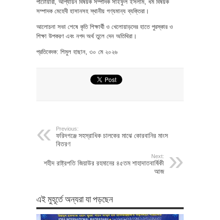
পাটোয়ারী, আপ্যায়ন বিষয়ক সম্পাদক সাইফুল ইসলাম, ধর্ম বিষয়ক
সম্পাদক মেহেদী হাসানসহ স্থানীয় গণ্যমান্য ব্যক্তিরা।
আলোচনা সভা শেষে কৃতি শিক্ষার্থী ও খেলোয়াড়দের হাতে পুরস্কার ও
শিক্ষা উপকরণ এবং নগদ অর্থ তুলে দেন অতিথিরা।
প্রতিবেদক: শিমুল হাছান, ৩০ মে ২০২৬
Previous:
ফরিদগঞ্জে সহস্রাধিক চালকের মাঝে কোরবানির মাংস
বিতরণ
Next:
শহীদ রাষ্ট্রপতি জিয়াউর রহমানের ৪৫তম শাহাদাতবার্ষিকী
আজ
এই মুহূর্তে অন্যরা যা পড়ছেন