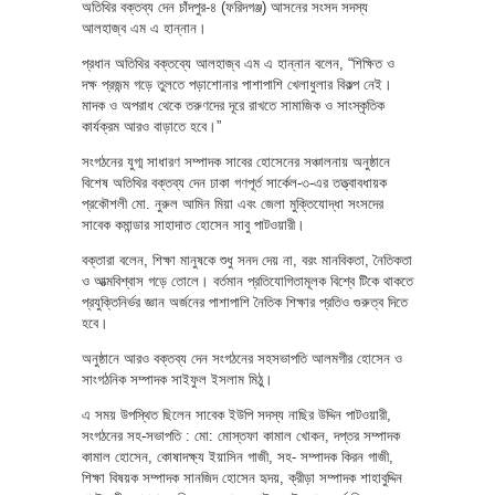
অতিথির বক্তব্য দেন চাঁদপুর-৪ (ফরিদগঞ্জ) আসনের সংসদ সদস্য
আলহাজ্ব এম এ হান্নান।
প্রধান অতিথির বক্তব্যে আলহাজ্ব এম এ হান্নান বলেন, “শিক্ষিত ও
দক্ষ প্রজন্ম গড়ে তুলতে পড়াশোনার পাশাপাশি খেলাধুলার বিকল্প নেই।
মাদক ও অপরাধ থেকে তরুণদের দূরে রাখতে সামাজিক ও সাংস্কৃতিক
কার্যক্রম আরও বাড়াতে হবে।”
সংগঠনের যুগ্ম সাধারণ সম্পাদক সাবের হোসেনের সঞ্চালনায় অনুষ্ঠানে
বিশেষ অতিথির বক্তব্য দেন ঢাকা গণপূর্ত সার্কেল-৩-এর তত্ত্বাবধায়ক
প্রকৌশলী মো. নুরুল আমিন মিয়া এবং জেলা মুক্তিযোদ্ধা সংসদের
সাবেক কমান্ডার সাহাদাত হোসেন সাবু পাটওয়ারী।
বক্তারা বলেন, শিক্ষা মানুষকে শুধু সনদ দেয় না, বরং মানবিকতা, নৈতিকতা
ও আত্মবিশ্বাস গড়ে তোলে। বর্তমান প্রতিযোগিতামূলক বিশ্বে টিকে থাকতে
প্রযুক্তিনির্ভর জ্ঞান অর্জনের পাশাপাশি নৈতিক শিক্ষার প্রতিও গুরুত্ব দিতে
হবে।
অনুষ্ঠানে আরও বক্তব্য দেন সংগঠনের সহসভাপতি আলমগীর হোসেন ও
সাংগঠনিক সম্পাদক সাইফুল ইসলাম মিঠু।
এ সময় উপস্থিত ছিলেন সাবেক ইউপি সদস্য নাছির উদ্দিন পাটওয়ারী,
সংগঠনের সহ-সভাপতি : মো: মোস্তফা কামাল খোকন, দপ্তর সম্পাদক
কামাল হোসেন, কোষাদক্ষ্য ইয়াসিন গাজী, সহ- সম্পাদক কিরন গাজী,
শিক্ষা বিষয়ক সম্পাদক সানজিদ হোসেন হৃদয়, ক্রীড়া সম্পাদক শাহাবুদ্দিন