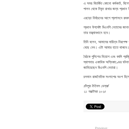
এ সময় বিতর্কিত কোনো কর্মকর্তা, বিশেষ
পালন থেকে নিবৃত রাখার জন্য প্রধান 
এছাড়া নির্বাচনের আগে প্রশাসনে রদবদ
প্রধান উপদেষ্টা বিএনপি নেতাদের জানা
তার তত্ত্বাবধানে হবে।
তিনি বলেন, আমাদের দায়িত্ব নিরপেক্ষ
বেছে নেব। এটা আমার হাতে থাকবে। নি
বৈঠকে পুলিশের নিয়োগ এবং বদলি প্রক্র
স্থাপনায় একাধিক অগ্নিকাণ্ডের ঘটন
জানিয়েছেন বিএনপি নেতারা।
চলমান রাজনৈতিক সংলাপের অংশ হিসেবে
চাঁদপুর টাইমস ডেস্ক/
২১ অক্টোবর ২০২৫
Previous: