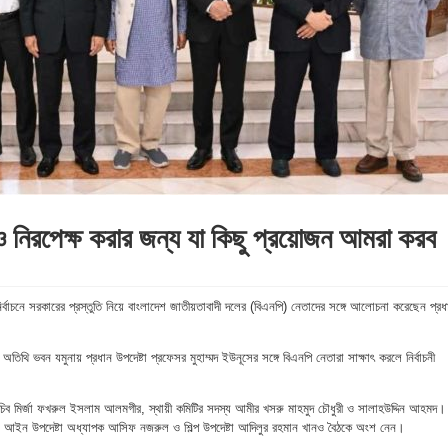
র্ণ ও নিরপেক্ষ করার জন্য যা কিছু প্রয়োজন আমরা করব
্বাচনে সরকারের প্রস্তুতি নিয়ে বাংলাদেশ জাতীয়তাবাদী দলের (বিএনপি) নেতাদের সঙ্গে আলোচনা করেছেন প্রধ
রীয় অতিথি ভবন যমুনায় প্রধান উপদেষ্টা প্রফেসর মুহাম্মদ ইউনূসের সঙ্গে বিএনপি নেতারা সাক্ষাৎ করলে নির্বাচনী
চিব মির্জা ফখরুল ইসলাম আলমগীর, স্থায়ী কমিটির সদস্য আমীর খসরু মাহমুদ চৌধুরী ও সালাহউদ্দিন আহমদ।
াহমুদ, আইন উপদেষ্টা অধ্যাপক আসিফ নজরুল ও শিল্প উপদেষ্টা আদিলুর রহমান খানও বৈঠকে অংশ নেন।