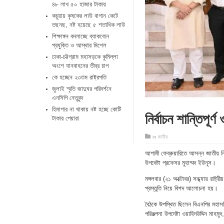
৪৮ লাখ ৫০ হাজার টাকায়
কচুয়ায় কৃষকের লাউ বাগান কেটে
তছনছ, নষ্ট হয়েছে ৫ শতাধিক লাউ
শিক্ষাঙ্গন বদলাচ্ছে ব্যাকবোন
প্রযুক্তি ও আস্থার মিশেল
ঢাকা-চট্টগ্রাম মহাসড়কে কুমিল্লা
অংশে যানবাহনের তীব্র চাপ
কে হচ্ছেন ২৩তম রাষ্ট্রপতি
জুলাই স্মৃতি জাদুঘর পরিদর্শনে
এনসিপি নেতৃবৃন্দ
হিমাগার না থাকায় নষ্ট হচ্ছে কোটি
নির্বাচন শান্তিপূ
টাকার পেয়ারা
in
জাতীয়
আগামী ফেব্রুয়ারিতে আসন্ন জাতীয় নির
উপদেষ্টা প্রফেসর মুহাম্মদ ইউনূস।
মঙ্গলবার (২১ অক্টোবর) সন্ধ্যায় রাষ্ট্
প্রস্তুতি নিয়ে বিশদ আলোচনা হয়।
বৈঠকে উপস্থিত ছিলেন বিএনপির মহাস
পরিকল্পনা উপদেষ্টা ওয়াহিদউদ্দিন ম