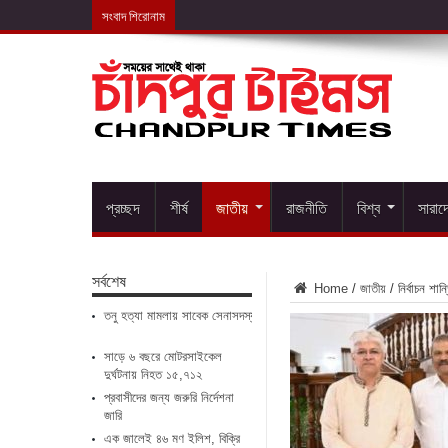
সংবাদ শিরোনাম
সাড়ে ৬ বছরে মোটরসা
প্রচ্ছদ
শীর্ষ
জাতীয়
রাজনীতি
বিশ্ব
সারাদ
সর্বশেষ
Home
/
জাতীয়
/
নির্বাচন শা
তনু হত্যা মামলায় সাবেক সেনাসদস্য ফের গ্রেপ্তার
সাড়ে ৬ বছরে মোটরসাইকেল
দুর্ঘটনায় নিহত ১৫,৭১২
প্রবাসীদের জন্য জরুরি নির্দেশনা
জারি
এক জালেই ৪৬ মণ ইলিশ, বিক্রি