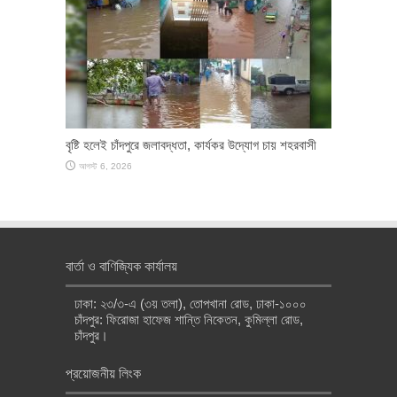
বৃষ্টি হলেই চাঁদপুরে জলাবদ্ধতা, কার্যকর উদ্যোগ চায় শহরবাসী
আগস্ট 6, 2026
বার্তা ও বাণিজ্যিক কার্যালয়
ঢাকা: ২৩/৩-এ (৩য় তলা), তোপখানা রোড, ঢাকা-১০০০
চাঁদপুর: ফিরোজা হাফেজ শান্তি নিকেতন, কুমিল্লা রোড,
চাঁদপুর।
প্রয়োজনীয় লিংক