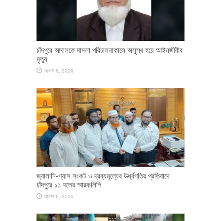
চাঁদপুরে আদালতে মামলা পরিচালনাকালে অসুস্থ হয়ে আইনজীবীর
মৃত্যু
আগস্ট 6, 2026
জ্বালানি-গ্যাস সংকট ও দ্রব্যমূল্যের ঊর্ধ্বগতির প্রতিবাদে
চাঁদপুরে ১১ দলের স্মারকলিপি
আগস্ট 6, 2026