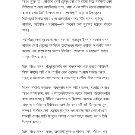
আরও সুদৃঢ় হয়। নাগরিক সেবা কেন্দ্রগুলো এক ছাদের নিচে সমন্বিত সেবা
নিশ্চিতের মাধ্যমে নাগরিকদের সময়, ব্যয় ও ভোগান্তি উল্লেখযোগ্যভাবে
কমাবে বলেও তিনি উল্লেখ করেন। পাশাপাশি তথ্য ও উপাত্তের
নিরাপত্তা নিশ্চিত করার ওপর গুরুত্বারোপ করে তিনি বলেন, ব্যক্তি
নাগরিক, প্রতিষ্ঠান ও সরকার—সব পক্ষকেই তথ্য সুরক্ষায় সচেতন থাকতে
হবে।
সভাপতির বক্তব্যে জেলা প্রশাসক মো. নাজমুল ইসলাম সরকার বলেন,
নাগরিক সেবা কেন্দ্রের কার্যক্রম ইতোমধ্যে উল্লেখযোগ্য অগ্রগতি অর্জন
করেছে এবং ধাপে ধাপে জেলার ইউনিয়ন, পৌরসভা ও উপজেলা পর্যায়ে
সম্প্রসারিত হচ্ছে।
তিনি আরও বলেন, প্রযুক্তিনির্ভর দক্ষ মানবসম্পদ গড়ে তুলতে আইসিটি
শিক্ষা সময়ের দাবি এবং নাগরিক সেবা কেন্দ্রের মাধ্যমে সরকার দ্রুত,
স্বচ্ছ ও মানসম্মত সেবা জনগণের দোরগোড়ায় পৌঁছে দিতে সক্ষম হবে।
বিশেষ অতিথির বক্তব্যে আব্দুল্লাহ আল ফাহিম বলেন, সরকারি সেবাকে
আরও সহজলভ্য, দক্ষ ও অন্তর্ভুক্তিমূলক করতে এটুআই পরিকল্পিতভাবে
কাজ করে যাচ্ছে। বিভিন্ন মন্ত্রণালয় ও বিভাগের সেবাকে একীভূত করার
মাধ্যমে নাগরিকদের দীর্ঘদিনের ভোগান্তি কমানোই এই উদ্যোগের মূল
লক্ষ্য। নাগরিক সেবা কেন্দ্রের মাধ্যমে এক ছাদের নিচে সেবা পাওয়ায়
সরকারি সেবার প্রতি মানুষের আস্থা ও অংশগ্রহণ বাড়ছে বলেও তিনি
উল্লেখ করেন।
তিনি আরও বলেন, স্বচ্ছ, জবাবদিহিমূলক ও কার্যকর সেবা পরিবেশ গড়ে