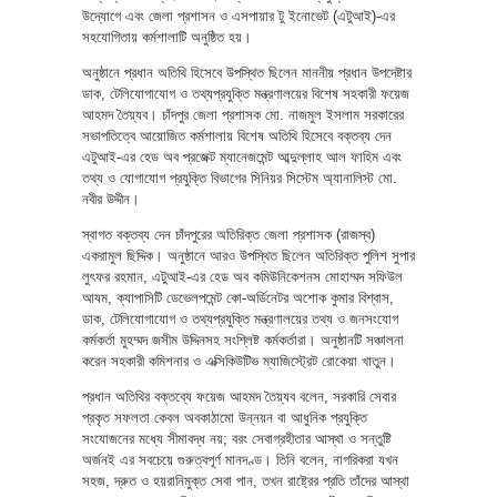
উদ্যোগে এবং জেলা প্রশাসন ও এসপায়ার টু ইনোভেট (এটুআই)-এর
সহযোগিতায় কর্মশালাটি অনুষ্ঠিত হয়।
অনুষ্ঠানে প্রধান অতিথি হিসেবে উপস্থিত ছিলেন মাননীয় প্রধান উপদেষ্টার
ডাক, টেলিযোগাযোগ ও তথ্যপ্রযুক্তি মন্ত্রণালয়ের বিশেষ সহকারী ফয়েজ
আহমদ তৈয়্যব। চাঁদপুর জেলা প্রশাসক মো. নাজমুল ইসলাম সরকারের
সভাপতিত্বে আয়োজিত কর্মশালায় বিশেষ অতিথি হিসেবে বক্তব্য দেন
এটুআই-এর হেড অব প্রজেক্ট ম্যানেজমেন্ট আব্দুল্লাহ আল ফাহিম এবং
তথ্য ও যোগাযোগ প্রযুক্তি বিভাগের সিনিয়র সিস্টেম অ্যানালিস্ট মো.
নবীর উদ্দীন।
স্বাগত বক্তব্য দেন চাঁদপুরের অতিরিক্ত জেলা প্রশাসক (রাজস্ব)
একরামুল ছিদ্দিক। অনুষ্ঠানে আরও উপস্থিত ছিলেন অতিরিক্ত পুলিশ সুপার
লুৎফর রহমান, এটুআই-এর হেড অব কমিউনিকেশনস মোহাম্মদ সফিউল
আযম, ক্যাপাসিটি ডেভেলপমেন্ট কো-অর্ডিনেটর অশোক কুমার বিশ্বাস,
ডাক, টেলিযোগাযোগ ও তথ্যপ্রযুক্তি মন্ত্রণালয়ের তথ্য ও জনসংযোগ
কর্মকর্তা মুহম্মদ জসীম উদ্দিনসহ সংশ্লিষ্ট কর্মকর্তারা। অনুষ্ঠানটি সঞ্চালনা
করেন সহকারী কমিশনার ও এক্সিকিউটিভ ম্যাজিস্ট্রেট রোকেয়া খাতুন।
প্রধান অতিথির বক্তব্যে ফয়েজ আহমদ তৈয়্যব বলেন, সরকারি সেবার
প্রকৃত সফলতা কেবল অবকাঠামো উন্নয়ন বা আধুনিক প্রযুক্তি
সংযোজনের মধ্যে সীমাবদ্ধ নয়; বরং সেবাগ্রহীতার আস্থা ও সন্তুষ্টি
অর্জনই এর সবচেয়ে গুরুত্বপূর্ণ মানদণ্ড। তিনি বলেন, নাগরিকরা যখন
সহজ, দ্রুত ও হয়রানিমুক্ত সেবা পান, তখন রাষ্ট্রের প্রতি তাঁদের আস্থা