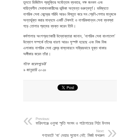
তুলতে ডিজিটাল প্রযুক্তির সর্বোত্তম ব্যবহার, দক্ষ জনবল এবং
দায়িত্বশীল সেবাদানকারীদের ভূমিকা অত্যন্ত গুরুত্বপূর্ণ। ভবিষ্যতে
নাগরিক সেবা কেন্দ্রের পরিধি আরও বিস্তৃত করে সব শ্রেণি-পেশার মানুষকে
অন্তর্ভুক্ত করার মাধ্যমে একটি টেকসই ও নাগরিকবান্ধব সেবা ব্যবস্থা
গড়ে তোলার প্রত্যয় ব্যক্ত করেন তিনি।
কর্মশালায় অংশগ্রহণকারী উদ্যোক্তারা জানান, ‘নাগরিক সেবা বাংলাদেশ’
উদ্যোগ সম্পর্কে তাঁদের ধারণা আরও সুস্পষ্ট হয়েছে এবং নিজ নিজ
এলাকায় নাগরিক সেবা কেন্দ্র বাস্তবায়নে সক্রিয়ভাবে যুক্ত থাকার
অঙ্গীকার করেন তাঁরা।
স্টাফ করেসপন্ডেট/
৯ জানুয়ারি ২০২৬
Previous:
ফরিদগঞ্জে ওনুআ স্মৃতি সংসদ ও পাঠাগারের পিঠা উৎসব
Next:
গণভোটে ‘না’ দেয়ার সুযোগ নেই: মির্জা ফখরুল