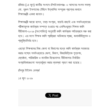
রবিবার (১৪ জুন) জাতীয় সংসদে চাঁপাইনবাবগঞ্জ- ৩ আসনের সংসদ সদস্য
মো. নূরুল ইসলামের টেবিলে উত্থাপিত সম্পূরক প্রশ্নের জবাবে
শিক্ষামন্ত্রী একথা জানান।
শিক্ষামন্ত্রী আরো বলেন, তথ্য সংগ্রহ, যাচাই-বাছাই এবং সফটওয়্যারের
পরীক্ষামূলক কার্যক্রম সম্পন্ন হওয়ার পর এমপিওভুক্ত শিক্ষক বদলি
নীতিমালা-২০২৬ (সংশোধিত) অনুযায়ী বদলি কার্যক্রম পর্যায়ক্রমে শুরু করা
হবে। এর ফলে শিক্ষক বদলি প্রক্রিয়া অধিকতর স্বচ্ছ, জবাবদিহিমূলক ও
প্রযুক্তিনির্ভর হবে।
এছাড়া শিক্ষকদের নিজ জেলা বা বিভাগের মধ্যে বদলি কার্যক্রম সহজতর
করার লক্ষ্যে সফটওয়্যারে জেলা, বিভাগ, বিষয়ভিত্তিক শূন্যপদ,
জ্যেষ্ঠতা, পারিবারিক ও মানবিক বিবেচনাসহ নীতিমালায় নির্ধারিত
অগ্রাধিকারগুলো অন্তর্ভুক্ত করার ব্যবস্থা গ্রহণ করা হয়েছে।
চাঁদপুর টাইমস ডেস্ক/
১৪ জুন ২০২৬