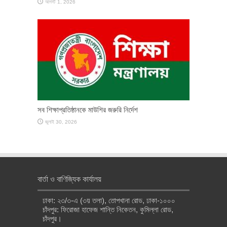
আগস্ট 1, 2026
সব শিক্ষাপ্রতিষ্ঠানকে মাউশির জরুরি নির্দেশ
জুলাই 30, 2026
বার্তা ও বাণিজ্যিক কার্যালয়
ঢাকা: ২৩/৩-এ (৩য় তলা), তোপখানা রোড, ঢাকা-১০০০
চাঁদপুর: ফিরোজা হাফেজ শান্তি নিকেতন, কুমিল্লা রোড,
চাঁদপুর।