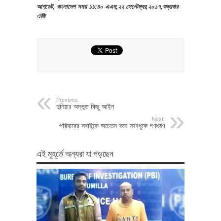
আপডেট, বাংলাদেশ সময় ১১:৪০ এএম,২২ সেপ্টেম্বর,২০১৭,শুক্রবার
এজি
Previous:
দুনিয়ার অদ্ভূত কিছু আইন
Next:
পরিবারের সবাইকে অচেতন করে নববধূকে গণধর্ষণ
এই মুহূর্তে অন্যরা যা পড়ছেন