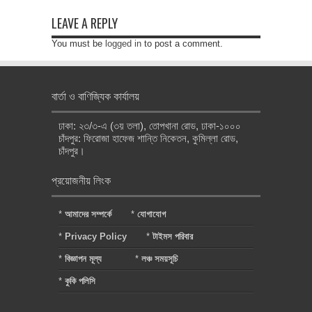
LEAVE A REPLY
You must be
logged in
to post a comment.
বার্তা ও বাণিজ্যিক কার্যালয়
ঢাকা: ২৩/৩-এ (৩য় তলা), তোপখানা রোড, ঢাকা-১০০০
চাঁদপুর: ফিরোজা হাফেজ শান্তি নিকেতন, কুমিল্লা রোড,
চাঁদপুর।
প্রয়োজনীয় লিংক
*
আমাদের সম্পর্কে
*
যোগাযোগ
*
Privacy Policy
*
টাইমস পরিবার
*
বিজ্ঞাপন মূল্য
*
লঞ্চ সময়সূচি
*
কুকি পলিসি