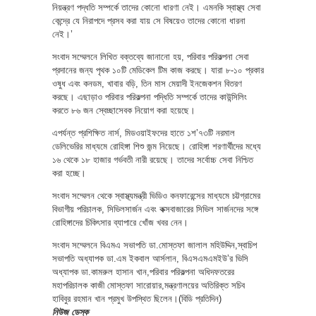
নিয়ন্ত্রণ পদ্ধতি সম্পর্কে তাদের কোনো ধারণা নেই। এমনকি স্বাস্থ্য সেবা
কেন্দ্রে যে নিরাপদে প্রসব করা যায় সে বিষয়েও তাদের কোনো ধারনা
নেই।’
সংবাদ সম্মেলনে লিখিত বক্তব্যে জানানো হয়, পরিবার পরিকল্পনা সেবা
প্রদানের জন্য পৃথক ১০টি মেডিকেল টিম কাজ করছে। যারা ৮-১০ প্রকার
ওষুধ এবং কনডম, খাবার বড়ি, তিন মাস মেয়াদী ইনজেকশন বিতরণ
করছে। এছাড়াও পরিবার পরিকল্পনা পদ্ধিতি সম্পর্কে তাদের কাউন্সিলিং
করতে ৮৬ জন স্বেচ্ছাসেবক নিয়োগ করা হয়েছে।
এপর্যন্ত প্রশিক্ষিত নার্স, মিডওয়াইফদের হাতে ১শ’৭৩টি নরমাল
ডেলিভেরির মাধ্যমে রোহিঙ্গা শিশু জন্ম নিয়েছে। রোহিঙ্গা শরণার্থীদের মধ্যে
১৬ থেকে ১৮ হাজার গর্ভবতী নারী রয়েছে। তাদের সর্বোচ্চ সেবা নিশ্চিত
করা হচ্ছে।
সংবাদ সম্মেলন থেকে স্বাস্থ্যমন্ত্রী ভিডিও কনফারেন্সের মাধ্যমে চট্টগ্রামের
বিভাগীয় পরিচালক, সিভিলসার্জন এবং কক্সবাজারের সিভিল সার্জনদের সঙ্গে
রোহিঙ্গাদের চিকিৎসার ব্যাপারে খোঁজ খবর নেন।
সংবাদ সম্মেলনে বিএমএ সভাপতি ডা.মোস্তফা জালাল মহিউদ্দিন,স্বাচিপ
সভাপতি অধ্যাপক ডা.এম ইকবাল আর্সলান, বিএসএমএমইউ’র ভিসি
অধ্যাপক ডা.কামরুল হাসান খান,পরিবার পরিকল্পনা অধিদফতরের
মহাপরিচালক কাজী মোস্তফা সারোয়ার,মন্ত্রণালয়ের অতিরিক্ত সচিব
হাবিবুর রহমান খান প্রমুখ উপস্থিত ছিলেন।(বিডি প্রতিদিন)
নিউজ ডেস্ক