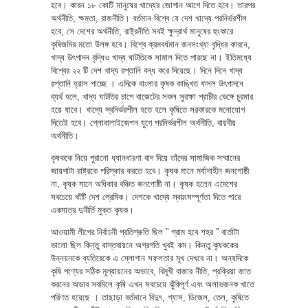
হবে। কারন ১৮ কোটি মানুষের খাদ্যের জোগান আগে দিতে হবে। তারপর
অর্থনীতি, ক্ষমতা, রাজনীতি। বর্তমান বিশ্বে যে দেশ খাদ্যে পরনির্ভরশীল
হবে, সে দেশের অর্থনীতি, রাষ্ট্রনীতি সবই ক্ষুদ্রার্থ মানুষের হুংকারে
কৃষিজমির মতো উলঙ্গ হবে। বিশ্বে ক্রমবর্ধমান জনসংখ্যা বৃদ্ধির কারনে,
খাদ্য উৎপাদন বৃদ্ধিও খাদ্য ঘাটতিকে সামাল দিতে পারছে না। ইতিমধ্যে
বিশ্বের ২২ টি দেশ খাদ্য রপ্তানি বন্ধ করে দিয়েছে। দিনে দিনে খাদ্য
রপ্তানি হ্রাস পাচ্ছে । এদিকে বাংলার কৃষক কাঙ্খিত ফসল উৎপাদনে
ব্যর্থ হলে, খাদ্য ঘাটতির চাপে বাজেটের সকল সুরক্ষা প্রাচীর ভেঙ্গে চুরমার
হয়ে যাবে। খাদ্যে স্বনির্ভরশীল হতে হলে কৃষিতে সরকারকে মনোযোগ
দিতেই হবে। গ্লোবালাইজেশন যুগে পরনির্ভরশীল অর্থনীতি, বায়বীয়
অর্থনীতি।
কৃষককে নিয়ে পুরানো ধ্যানধারণা বাদ দিয়ে তাঁদের সামাজিক সম্মানের
জায়গাটা রাষ্ট্রকে পরিস্কার করতে হবে। কৃষক মানে মর্যাদাহীন জনগোষ্ঠী
না, কৃষক মানে অধিকার বঞ্চিত জনগোষ্ঠী না। কৃষক হলেন এদেশের
সবচেয়ে খাঁটি দেশ প্রেমিক। দেশকে খাদ্যে স্বয়ংসম্পূর্ণতা দিতে পারে
একমাত্র দুনীর্তি মুক্ত কৃষক।
আওয়ামী লীগের নির্বাচনী প্রতিশ্রুতি ছিল ” গ্রাম হবে শহর ” বার্তাটা
ভালো ছিল কিন্তু বাস্তবায়নে অগ্রগতি খুবই কম। কিন্তু কৃষককের
উন্নয়নকে ব্যতিরেকে এ স্লোগান সফলতার মূখ দেখবে না। অন্যদিকে
কৃষি পণ্যের সঠিক মূল্যায়নের অভাবে, বিমূখী বাজার নীতি, প্রক্রিয়া জাত
করনের অভাব সবমিলে কৃষি এখন সবচেয়ে ঝুঁকিপূর্ণ এবং অলাভজনক খাতে
পরিণত হয়েছে । তাছাড়া বর্তমানে বিদুৎ, গ্যাস, ডিজেল, তেল, কৃষিতে