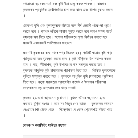
শোনানো বড় বেমানান! বরং কৃষি বীমা চালু করতে পারলে । বাংলার
কৃষককের প্রাকৃতিক দুর্যোগজনিত চাপ কমে যাবে এবং ঋণের বুঝাও কমবে
।
এদেশের কৃষি এবং কৃষককুলকে বাঁচাতে হলে দীর্ঘ মেয়াদী পরিকল্পনা গ্রহণ
করতে হবে । ব্যাংক গুলিকে দালাল মুক্ত করতে হবে আরও সহজ শর্তে
কৃষককে ঋণ দিতে হবে। পণ্যের সঠিকভাবে মূল্য নির্ধারন করতে হবে ।
সরকারি -বেসরকারি প্রতিষ্ঠানের মাধ্যমে
সরাসরি কৃষককের কাছ থেকে পণ্য কিনতে হব। প্রতিটি থানায় কৃষি পণ্য
প্রক্রিয়াজাতের ব্যবস্থা করতে হবে । কৃষি ভিক্তিক শিল্প স্হাপন করতে
হবে । সার, কীটনাশক, কৃষি উপকরণের দাম সমন্বয় করতে হবে ।
কৃষককে আধুনিক কৃষি চাষাবাদের প্রশিক্ষণ দিতে হবে । শিক্ষিত যুবকদেরকে
কৃষিতে সম্পৃক্ত করতে হবে । কৃষককে আধুনিক কৃষি চাষাবাদের প্রশিক্ষণ
দিতে হবে। নতুবা সরকারের প্রস্তাবিত বাজেট ও উন্নয়ন পরিকল্পনা
বাস্তবায়নে বড় অন্তরায় হবে খাদ্য সংকট।
কৃষকরা হয়তোবা আন্দোলন বুঝেননা। বুঝলে তাঁদের আন্দোলন হতো
সবচেয়ে যুক্তি সংগত । তবে সব কিছুর শেষ আছে । কৃষককের বর্তমানে
দেওয়ালে পিঠ ঠেকে গেছে । বিস্ফোরণ যে কোন প্রেক্ষাপটে ঘটতে পারে
।
লেখক ও কলামিস্ট: সাইদুর রহমান