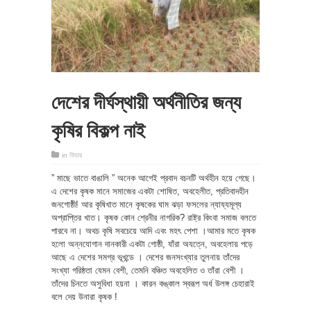
দেশের দীর্ঘস্থায়ী অর্থনীতির জন্য
কৃষির বিকল্প নাই
in
ফিচার
” মাছে ভাতে বাঙালি ” অনেক আগেই প্রবাদ বচনটি অর্থহীন হয়ে গেছে।
এ দেশের কৃষক মানে সমাজের একটা শোষিত, অবহেলীত, প্রতিবাদহীন
জনগোষ্ঠী! আর কৃষিখাত মানে কৃষকের ঘাম ঝড়া ফসলের ন্যায্যমূল্য
অপ্রাপ্তির খাত। কৃষক কোন শ্রেনীর নাগরিক? রাষ্ট্র কিংবা সমাজ বলতে
পারবে না। অথচ কৃষি সবচেয়ে আদি এবং মহৎ পেশা ।আমার মতে কৃষক
হলো অন্নযোগান দানকারী একটা গোষ্ঠী, যাঁরা অযত্নে, অবহেলায় পড়ে
আছে এ দেশের সমগ্র ভূখন্ডে । দেশের জনসংখ্যার তুলনায় তাঁদের
সংখ্যা গরিষ্ঠতা যেমন বেশী, তেমনি বঞ্চিত অবহেলিত ও তাঁরা বেশী ।
তাঁদের চিনতে অসুবিধা হয়না । কারন কঙ্কাল স্বরূপ অর্ধ উলঙ্গ চেহারাই
বলে দেয় উনারা কৃষক !