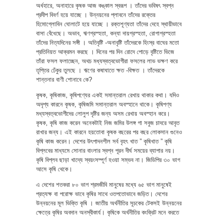
অর্ধহারে, অনাহারে কৃষক আজ কঙ্কাল স্বরূপ । তাঁদের ভবিষৎ স্বপ্ন
প্রদীপ বিবর্ণ হয়ে যাচ্ছে । উন্নয়নের প্লাবনে তাঁদের রক্তের
হিমোগ্লোবিন ঘোলাটে হয়ে যাচ্ছে । রক্তশূণ্যতা তাঁদের দেহে স্থায়ীভাবে
বাসা বেঁধেছে। অভাব, ঋণগ্রস্হতা, কন্যা দায়গ্রস্হতা, রোগাগ্রস্হতা
তাঁদের নিত্যদিনের সঙ্গী । অতিবৃষ্টি -অনাবৃষ্টি তাঁদেরকে হিংস্র বাঘের মতো
প্রতিনিয়ত আক্রমন করছে । দিনের পর দিন রোদে পোড়ে বৃষ্টিতে ভিজে
তাঁরা ফসল ফলাচ্ছেন, অথচ মধ্যস্বত্বভোগীরা ফসলের লাভ ভক্ষণ করে
তৃপ্তির ঢেঁকুর তুলছে । ঋণের কষাঘাতে ক্ষত -বিক্ষত । তাঁদেরকে
শান্তনার বাণী শোনাবে কে?
কৃষক, কৃষিকাজ, কৃষিপণ্যের একই সমান্তরাল রেখায় থাকার কথা। যদিও
অদৃশ্য কারনে কৃষক, কৃষিজমি সমান্তরাল অবস্হানে থাকে। কৃষিপণ্য
মধ্যস্বত্বভোগীদের লোলুপ দৃষ্টির জন্য অসম রেখায় অবস্হান করে।
কৃষক, কৃষি কাজ করেন অনেকটাই নিজ জমির উলঙ্গ গা সবুজ চাদরে আবৃত
রাখার জন্য। এই কারনে হয়তোবা কৃষক বছরের পর বছর লোকসান গুনেও
কৃষি কাজ করেন। দেশের উৎপাদনশীল সর্ব বৃহৎ খাত ” কৃষিখাত ” কৃষি
বিপ্লবের মাধ্যমে সোনার বাংলার স্বপ্ন পূরন দীর্ঘ সময়ের ব্যাপার নয়।
কৃষি বিপ্লব ছাড়া খাদ্যে স্বয়ংসম্পূর্ণ হওয়া সম্ভব না। জিডিপির ৩০ ভাগ
আসে কৃষি থেকে।
এ দেশের শতকরা ৮০ ভাগ শ্রমজীবি মানুষের মধ্যে ৬৫ ভাগ মানুষেই
প্রত্যক্ষ বা পরোক্ষ ভাবে কৃষির সাথে ওতপতোভাবে জড়িত। দেশের
উন্নয়নের মূল ভিক্তি কৃষি । জাতীয় অর্থনীতির সূচকের টেকসই উন্নয়নের
ক্ষেত্রে কৃষির অবদান অনস্বীকার্য। কৃষিকে অর্থনীতির কংক্রিট মনে করতে