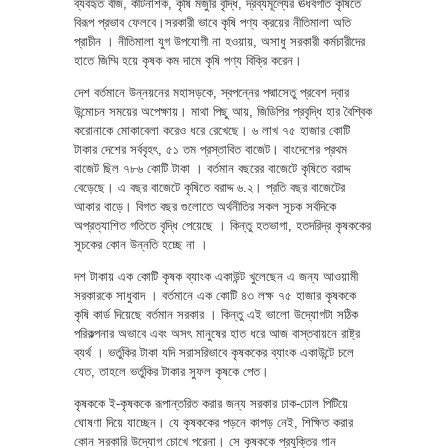
ব্যবহৃত বীজ, কীটনাশক, কৃষি মজুরি বৃদ্ধি, দ্রব্যমূল্যের ঊধর্বগতি কৃষিতে
বিরূপ প্রভাব ফেলবে।সরকারী ভাবে কৃষি পণ্য ক্রয়ের নীতিমালা অতি
প্রাচীন । নীতিমালা যুগ উপযোগী না হওয়ায়, অসাধু সরকারী কর্মচারীদের
হাতে জিম্মি হয়ে কৃষক কম দামে কৃষি পণ্য বিক্রি করেন।
দেশ বর্তমানে উন্নয়নের মহাসড়কে, স্বপন্নের পদ্মাসেতু প্রবেশ দ্বার
উন্মোচন সময়ের অপেক্ষায়। মাথা পিছু আয়, জিডিপির প্রবৃদ্ধি হার বৈশ্বিক
করোনাকে মোকাবেলা করেও ধরে রেখেছে। ৬ লাখ ৭৫ হাজার কোটি
টাকার দেশের সর্ববৃহৎ, ৫১ তম প্রস্তাবিত বাজেট। বাংদেশের প্রথম
বাজেট ছিল ৭৮৬ কোটি টাকা । বর্তমান বছরের বাজেটে কৃষিতে বরাদ্দ
বেড়েছে। এ বছর বাজেটে কৃষিতে বরাদ্দ ৬.২। প্রতি বছর বাজেটের
আকার বাড়ে। বিগত বছর গুলোতে অর্থনীতির সকল সূচক সর্বদিকে
অপ্রত্যাশিত গতিতে বৃদ্ধি পেয়েছে । কিন্তু হতভাগা, হতদরিদ্র কৃষককের
সূচকের কোন উন্নতি হচ্ছে না ।
দশ টাকায় এক কোটি কৃষক ব্যাংক একাউন্ট খুলেছেন এ জন্য আওয়ামী
সরকারকে সাধুবাদ । বর্তমানে এক কোটি ৪৩ লক্ষ ৭৫ হাজার কৃষককে
কৃষি কার্ড দিয়েছে বর্তমান সরকার । কিন্তু এই ভালো উদ্যোগটা সঠিক
পরিকল্পনার অভাবে এবং অসৎ মানুষের হাত ধরে আজ বাস্তবায়নে রাষ্ট্র
ব্যর্থ । ভর্তুকির টাকা যদি সরাসরিভাবে কৃষককের ব্যাংক একাউন্টে চলে
যেত, তাহলে ভর্তুকির টাকার সুফল কৃষকে পেত।
কৃষককে ই-কৃষককে রূপান্তরিত করার জন্য সরকার ঢাক-ঢোল পিটিয়ে
ঘোষণা দিয়ে যাচ্ছেন। যে কৃষককের পড়নে কাপড় নেই, শিক্ষিত করার
কোন সরকারি উদ্যোগ চোখে পরেনা। সে কৃষককে প্রযুক্তির গান