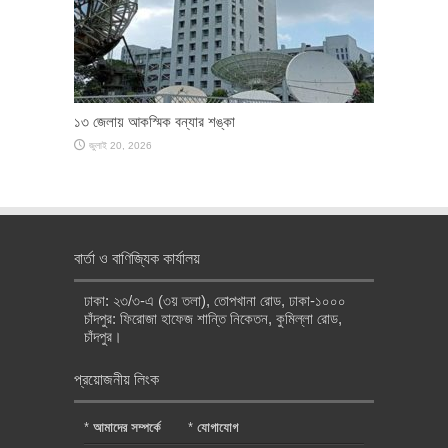
১৩ জেলায় আকস্মিক বন্যার শঙ্কা
জুলাই 20, 2026
বার্তা ও বাণিজ্যিক কার্যালয়
ঢাকা: ২৩/৩-এ (৩য় তলা), তোপখানা রোড, ঢাকা-১০০০
চাঁদপুর: ফিরোজা হাফেজ শান্তি নিকেতন, কুমিল্লা রোড,
চাঁদপুর।
প্রয়োজনীয় লিংক
*
আমাদের সম্পর্কে
*
যোগাযোগ