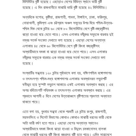
মিলিমিটার বৃষ্টি হয়েছে। এছাড়াও দেশের বিভিন্ন স্থানে ভারী বৃষ্টি
হয়েছে। এ দিন রাজধানীতে মাঝারি ভারি বৃষ্টি হয়েছে ৪২ মিলিমিটার।
অন্যদিকে যশোর, কুষ্টিয়া, রাজশাহী, পাবনা, টাঙ্গাইল, ঢাকা, ফরিদপুর,
নোয়াখালী, কুমিল্লা এবং চট্টগ্রাম অঞ্চল সমূহের উপর দিয়ে পশ্চিম-উত্তর-
পশ্চিম দিক থেকে ঘন্টায় ৬০ থেকে ৮০ কিলোমিটার বেগে বৃষ্টি-বজ্রবৃষ্টিসহ
ঝড়ো হাওয়া বয়ে যেতে পারে। এসব এলাকার নদীবন্দর সমূহকে বারবার দুই
নম্বর সতর্ক সংকেত দেখাতে বলা হয়েছে। এছাড়া দেশের অন্যান্য
এলাকায় ৪৫ থেকে ৬০ কিলোমিটার বেগে বৃষ্টি কিংবা বজ্রবৃষ্টিসহ
অস্থায়ীভাবে দমকা বা ঝড়ো হাওয়া বয়ে যেতে পারে। এসব এলাকার
নদীবন্দর সমূহকে বারবার এক নম্বর নম্বর সতর্ক সংকেত দেখাতে বলা
হয়েছে।
সংস্থাটির সন্ধ্যায় ১২০ ঘন্টার পূর্বাভাসে বলা হয়, দক্ষিণপশ্চিম বঙ্গোপসাগর
ও তৎসংলগ্ন পশ্চিম-মধ্য বঙ্গোপসাগর এলাকায় অবস্থানরত লঘুচাপটি
ঘনীভূত হয়ে সুস্পষ্ট লঘুচাপ আকারে একই এলাকায় অবস্থান করছে। এর
অপর বর্ধিতাংশটি পশ্চিমবঙ্গ ও তৎসংলগ্ন এলাকায় অবস্থান করছে। এর
প্রভাবে আগামী ৫ দিনে দেশের উত্তরাঞ্চলে বৃষ্টিপাতের প্রবণতা অব্যাহত
থাকতে পারে।
এতে বলা হয়, বুধবার সন্ধ্যা থেকে পরবর্তী ২৪ ঘন্টায় রংপুর, রাজশাহী,
ময়মনসিংহ ও সিলেট বিভাগের কোথাও কোথাও মাঝারী ধরনের ভারী থেকে
অতি ভারী বর্ষণ হতে পারে। এছাড়া দেশের অন্যান্য স্থানেও
অস্থায়ীভাবে দমকা কিংবা ঝড়ো হাওয়া ও বিদ্যুৎ চমকানোসহ হালকা
থেকে মাঝারী ধরনের বৃষ্টি কিংবা বজ্রসহ বৃষ্টি হতে পারে। এদিন সারাদেশে