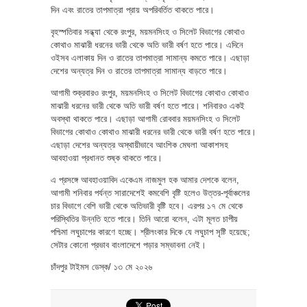
দিন এবং রাতের তাপমাত্রা প্রায় অপরিবর্তিত থাকতে পারে।
বৃহস্পতিবার সন্ধ্যা থেকে রংপুর, ময়মনসিংহ ও সিলেট বিভাগের কোথাও
কোথাও মাঝারী ধরনের ভারী থেকে অতি ভারী বর্ষণ হতে পারে। এদিনে
ওইসব এলাকায় দিন ও রাতের তাপমাত্রা সামান্য কমতে পারে। এছাড়া
দেশের অন্যত্র দিন ও রাতের তাপমাত্রা সামান্য বাড়তে পারে।
আগামী শুক্রবারও রংপুর, ময়মনসিংহ ও সিলেট বিভাগের কোথাও কোথাও
মাঝারী ধরনের ভারী থেকে অতি ভারী বর্ষণ হতে পারে। শনিবারও একই
অবস্থা থাকতে পারে। এছাড়া আগামী রোববার ময়মনসিংহ ও সিলেট
বিভাগের কোথাও কোথাও মাঝারী ধরনের ভারী থেকে ভারী বর্ষণ হতে পারে।
এছাড়া দেশের অন্যত্র অস্থায়ীভাবে আংশিক মেঘলা আকাশসহ
আবহাওয়া প্রধানত শুষ্ক থাকতে পারে।
এ প্রসঙ্গে আবহাওয়াবিদ একেএম নাজমুল হক আমার দেশকে বলেন,
আগামী শনিবার পর্যন্ত সারাদেশেই কমবেশি বৃষ্টি হলেও উত্তর-পূর্বাঞ্চলের
চার বিভাগে বেশি ভারী থেকে অতিভারী বৃষ্টি হবে। এরপর ১৭ মে থেকে
পরিস্থিতির উন্নতি হতে পারে। তিনি আরো বলেন, এটা মূলত চাপীয়
পশ্চিমা লঘুচাপের কারণে হচ্ছে। শ্রীলংকার দিকে যে লঘুচাপ সৃষ্টি হয়েছে;
সেটার কোনো প্রভাব বাংলাদেশে পড়ার সম্ভাবনা নেই।
চাঁদপুর টাইমস ডেস্ক/ ১৩ মে ২০২৬