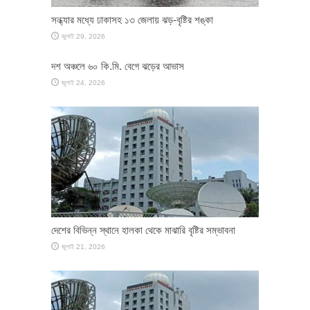
সন্ধ্যার মধ্যে ঢাকাসহ ১৩ জেলায় ঝড়-বৃষ্টির শঙ্কা
জুলাই 29, 2026
দশ অঞ্চলে ৬০ কি.মি. বেগে ঝড়ের আভাস
জুলাই 24, 2026
দেশের বিভিন্ন স্থানে হালকা থেকে মাঝারি বৃষ্টির সম্ভাবনা
জুলাই 21, 2026