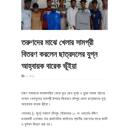
তরুণদের মাঝে খেলার সামগ্রী
বিতরণ করলেন ছাত্রদলের যুগ্ন
আহ্বায়ক বারেক ভূঁইয়া
in
চাঁদপুর
তরুণ সমাজকে মাদকাসক্তি থেকে দূরে রেখে সুস্থ ও সুন্দর সমাজ গঠনের
লক্ষ্যে খেলাধুলার সামগ্রী উপহার দিয়েছেন চাঁদপুর জেলা ছাত্রদলের যুগ্ম
আহ্বায়ক বারেক ভূঁইয়া।
সোমবার (১ জুন) সকালে চাঁদপুর পৌরসভার ১১ নং ওয়ার্ডের দক্ষিণ
গুনরাজদী এলাকায় তার রাজনৈতিক কার্যালয়ে স্থানীয় তরুণদের মাঝে জার্সি
ও ফুটবল বিতরণ করা হয়।