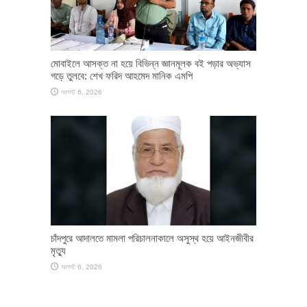
মোবাইলে আসক্ত না হয়ে বিভিন্ন জ্ঞানমূলক বই পড়ার অভ্যাস
গড়ে তুলবে: শেখ ফরিদ আহমেদ মানিক এমপি
আগস্ট 6, 2026
চাঁদপুরে আদালতে মামলা পরিচালনাকালে অসুস্থ হয়ে আইনজীবীর
মৃত্যু
আগস্ট 6, 2026