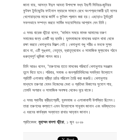
জানা যায়, আসন্ন ঈদুল আযহা উপলক্ষে মধ্য ইছলী সিনিয়র-জুনিয়র
ফুটবল টুর্নামেন্টের ফাইনাল ম্যাচকে সামনে রেখে অংশগ্রহণকারী দুই দলের
খেলোয়াড়দের মাঝে জার্সি ও ফুটবল প্রদান করা হয়। এছাড়াও টুর্নামেন্ট
সফলভাবে সম্পন্ন করতে সার্বিক সহযোগিতার আশ্বাস দেন তিনি।
এ সময় বারেক ভূঁইয়া বলেন, “বর্তমান সময়ে মাদক আমাদের তরুণ
সমাজের জন্য একটি বড় হুমকি। যুবসমাজকে মাদকের ভয়াল থাবা থেকে
রক্ষা করতে খেলাধুলার বিকল্প নেই। খেলাধুলা শুধু শরীর ও মনকে সুস্থ
রাখে না, এটি শৃঙ্খলা, নেতৃত্ব, ভ্রাতৃত্ববোধ ও সামাজিক মূল্যবোধ গঠনে
গুরুত্বপূর্ণ ভূমিকা পালন করে।
তিনি আরও বলেন, “তরুণদের হাতে মাদকের পরিবর্তে খেলাধুলার সরঞ্জাম
তুলে দিতে হবে। পরিবার, সমাজ ও জনপ্রতিনিধিদের সমন্বিত উদ্যোগে
প্রতিটি এলাকায় ক্রীড়া চর্চার পরিবেশ তৈরি করা জরুরি। খেলাধুলার
মাধ্যমে তরুণরা যেমন নিজেদের মেধা ও প্রতিভা বিকাশের সুযোগ পায়,
তেমনি অপরাধ ও সামাজিক অবক্ষয় থেকেও দূরে থাকে।
এ সময় স্থানীয় ক্রীড়াপ্রেমী, যুবসমাজ ও এলাকাবাসী উপস্থিত ছিলেন।
তারা তরুণদের কল্যাণে এমন উদ্যোগকে সাধুবাদ জানান এবং ভবিষ্যতেও
এ ধরনের কার্যক্রম অব্যাহত রাখার আহ্বান জানান।
প্রতিবেদক:
মুহাম্মদ বাদশা ভূঁইয়া
, ১ জুন ২০২৬