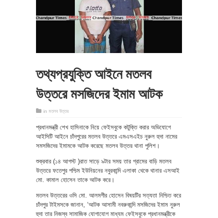
তথ্যপ্রযুক্তি আইনে মতলব
উত্তরে মসজিদের ইমাম আটক
in
মতলব উত্তর
প্রধানমন্ত্রী শেখ হাসিনাকে নিয়ে ফেইসবুকে কটুক্তি করার অভিযোগে
আইসিটি আইনে চাঁদপুরের মতলব উত্তরে এমএসএইচ নুরুল হুদা নামের
সমসজিদের ইমামকে আটক করেছে মতলব উত্তর থানা পুলিশ।
শুক্রবার (১৪ আগস্ট )রাত সাড়ে ৯টার সময় তার গ্রামের বাড়ি মতলব
উত্তরে ফতেপুর পশ্চিম ইউনিয়নের নবুরকান্দি এলাকা থেকে থানার এসআই
মো. কামাল হোসেন তাকে আটক করে।
মতলব উত্তরের ওসি মো. আলমগীর হোসেন বিষয়টির সত্যতা নিশ্চিত করে
চাঁদপুর টাইমসকে জানান, ‘আটক আসামী নবরুকান্দি মসজিদের ইমাম নুরুল
হুদা তার নিজস্ব সামাজিক যোগাযোগ মাধ্যম ফেইসবুকে প্রধানমন্ত্রীকে