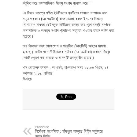
কটুক্তি করে অসামাজিকও মিথ্যে সংবাদ প্রকাশ করে। ’
‘এ বিষয়ে ফতেপুর পশ্চিম ইউনিয়নের যুবলীগের সাধারণ সম্পাদক আল
মামুন শুক্রবার (১৪ অক্টোবর) রাতে মামলা করলে ইমামের নিজস্ব
যোগাযোগ মাধ্যম ফেইসবুক আইডিতে তদন্ত করে প্রধানমন্ত্রী সর্ম্পকে
অসামাজিক ও অসত্য সংবাদ প্রকাশের সত্যতা পাওয়ায় তাকে আটক করা
হয়েছে।’
তার বিরুদ্ধে তথ্য যোগাযোগ ও প্রযুক্তি (আইসিটি) আইনে মামলা
হয়েছে। আটক আসামী ইমামকে শনিবার (১৫ অক্টোবর) সকালে চাঁদপুর
কোর্টে প্রেরণ করা হয়েছে ও মামলাটি তদন্তাধীন রয়েছে।
খান মোহাম্মদ কামাল : আপডেট, বাংলাদেশ সময় ০৫:০০ পিএম, ১৪
অক্টোবর ২০১৬, শনিবার
ডিএইচ
Previous:
নির্দেশনা উপেক্ষিত : চাঁদপুরে নাম্বার বিহীন স্কুটারে
গ্যাস ফিলিং