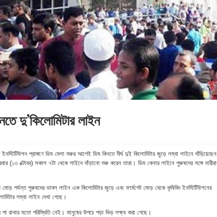
নতে দু’কিলোমিটার লাইন
িদ ইনস্টিটিউশন প্রাঙ্গণে ডিম মেলা শুরুর আগেই ডিম কিনতে দীর্ঘ দুই কিলোমিটার জুড়ে লম্বা লাইনে দাঁড়িয়েছেন
রবার (১৩ ক্টোবর) সকাল ৭টা থেকে লাইনে দাঁড়ানো শুরু করেন তারা। ডিম কেনার লাইনে পুরুষদের সঙ্গে নারীর
ণি মোড় পর্যন্ত পুরুষদের ডাবল লাইন এক কিলোমিটার জুড়ে এবং ফার্মগেট মোড় থেকে কৃষিবিদ ইনস্টিটিউশনের
কিলোমিটার লম্বা লাইন দেখা গেছে।
ে পা রাখার মতো পরিস্থিতি নেই। মানুষের উপচে পড়া ভিড় লক্ষ্য করা গেছে।