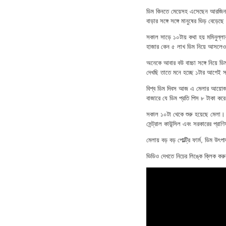
ডিম কিনতে মেয়েসহ এসেছেন আরজিনা 
বাড়ার সঙ্গে সঙ্গে মানুষের ভিড় বেড়ে
সকাল সাড়ে ১০টায় কথা হয় মমিনুল্লার
হাজার কেন ৫ লাখ ডিম নিয়ে আসলেও 
অনেকে আবার বউ বাচ্চা সঙ্গে নিয়ে 
দেখছি তাতে মনে হচ্ছে ১টার আগেই 
বিশ্ব ডিম দিবস আজ এ মেলার আয়োজন ক
বাজারে যে ডিম প্রতি পিস ৮ টাকা করে 
সকাল ১০টা থেকে শুরু হয়েছে মেলা। চল
সেন্ট্রাল কাউন্সিল এবং সরকারের প
মেলায় বড় বড় পোল্ট্রি ফার্ম, ডিম উৎপ
ভিডিও দেখতে নিচের লিঙ্কে ক্লিক ক