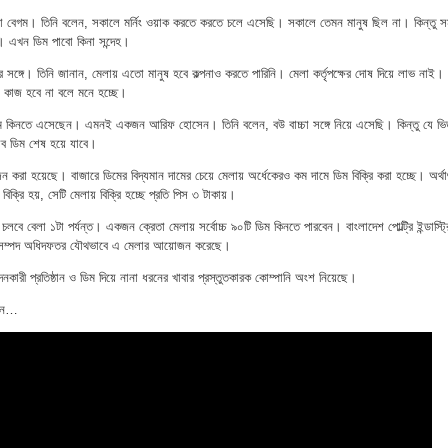
বেগম। তিনি বলেন, সকালে মর্নিং ওয়াক করতে করতে চলে এসেছি। সকালে তেমন মানুষ ছিল না। কিন্তু 
ছে। এখন ডিম পাবো কিনা সন্দেহ।
 সঙ্গে। তিনি জানান, মেলায় এতো মানুষ হবে কল্পনাও করতে পারিনি। মেলা কর্তৃপক্ষের দোষ দিয়ে লাভ নাই।
কাজ হবে না বলে মনে হচ্ছে।
ডিম কিনতে এসেছেন। এমনই একজন আরিফ হোসেন। তিনি বলেন, বউ বাচ্চা সঙ্গে নিয়ে এসেছি। কিন্তু যে ভ
সব ডিম শেষ হয়ে যাবে।
রা হয়েছে। বাজারে ডিমের বিদ্যমান দামের চেয়ে মেলায় অর্ধেকেরও কম দামে ডিম বিক্রি করা হচ্ছে। অর্থা
বিক্রি হয়, সেটি মেলায় বিক্রি হচ্ছে প্রতি পিস ৩ টাকায়।
বে বেলা ১টা পর্যন্ত। একজন ক্রেতা মেলায় সর্বোচ্চ ৯০টি ডিম কিনতে পারবেন। বাংলাদেশ পোল্ট্রি ইন্ডাস্ট্
্রাণিসম্পদ অধিদফতর যৌথভাবে এ মেলার আয়োজন করেছে।
াদনকারী প্রতিষ্ঠান ও ডিম দিয়ে নানা ধরনের খাবার প্রস্তুতকারক কোম্পানি অংশ নিয়েছে।
রুন…