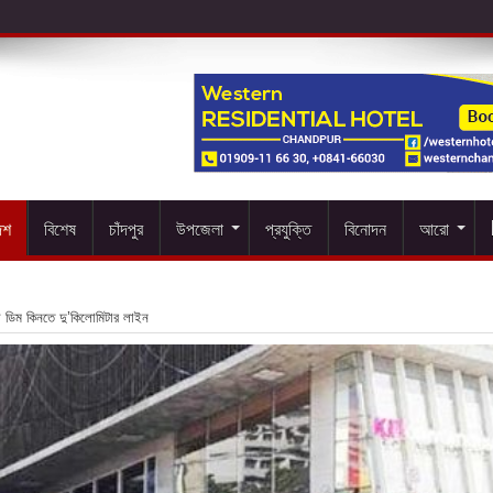
েশ
বিশেষ
চাঁদপুর
উপজেলা
প্রযুক্তি
বিনোদন
আরো
য় ডিম কিনতে দু’কিলোমিটার লাইন