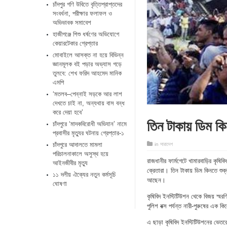
চাঁদপুর গণি উবিতে বৃত্তিপ্রাপ্তদের
সংবর্ধনা, পরীক্ষার ফলাফল ও
অভিভাবক সমাবেশ
হাজীগঞ্জে শিশু ধর্ষণের অভিযোগে
কেয়ারটেকার গ্রেপ্তার
মোবাইলে আসক্ত না হয়ে বিভিন্ন
জ্ঞানমূলক বই পড়ার অভ্যাস গড়ে
তুলবে: শেখ ফরিদ আহমেদ মানিক
এমপি
‘মতলব–পেন্নাই সড়কে আর লাশ
দেখতে চাই না, অন্যথায় বাস বন্ধ
করে দেয়া হবে’
তিন টাকায় ডিম কি
চাঁদপুরে ‘মাদকবিরোধী অভিযান’ নামে
প্রবাসীর মৃত্যুর ঘটনায় গ্রেপ্তার-১
চাঁদপুরে আদালতে মামলা
in
সারাদেশ
পরিচালনাকালে অসুস্থ হয়ে
রাজধানীর ফার্মগেটে খামারবাড়ির কৃষিব
আইনজীবীর মৃত্যু
ক্রেতারা। তিন টাকায় ডিম কিনতে শুক্
১১ দলীয় ঐক্যের নতুন কর্মসূচি
আছেন।
ঘোষণা
কৃষিবিদ ইনস্টিটিউশন থেকে বিজয় স্মর
পুলিশ বক্স পর্যন্ত নারী-পুরুষের এক 
এ ছাড়া কৃষিবিদ ইনস্টিটিউশনের ভেতর