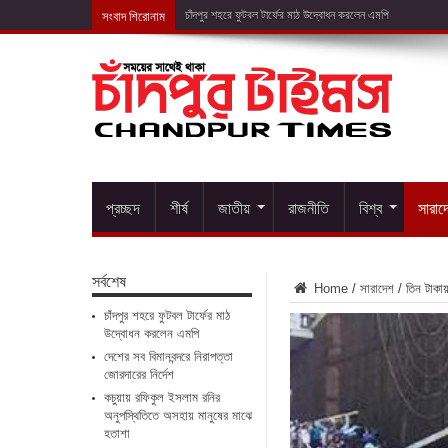
সংবাদ শিরোনাম
দেশের সব বিমানব
প্রচ্ছদ
শীর্ষ
জাতীয়
রাজনীতি
বিশ্ব
সারাদ
সর্বশেষ
Home
/
সারাদেশ
/
তিন টাকা
চাঁদপুর শহরে ফুটবল টার্ফের মাঠ
উদ্বোধন করলেন এমপি
দেশের সব বিমানবন্দরে নিরাপত্তা
জোরদারের নির্দেশ
কচুয়ায় রফিকুল ইসলাম রনির
অনুপস্থিতিতে অসহায় মানুষের মাঝে
হতাশা