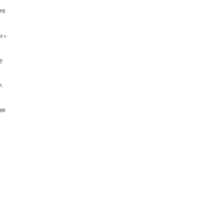
সময়
 ৫০
িড়
ৎ
রিজ