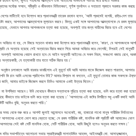
রেক রহমান বলেন, জুলাই শহীদদের আত্মত্যাগ এবং আহতদের অবদানকে স্মরণীয় করে রাখতে সরকার
ধাদের সর্বোচ্চ সম্মান, স্বীকৃতি ও জীবনমান নিশ্চিতকরণ, পূর্ণাঙ্গ পুনর্বাসন ও সহায়তা প্রদানে সরকার কাজ করছ
 দেশের মাটিতেই হবে উল্লেখ করে প্রধানমন্ত্রী তারেক রহমান বলেন, ‘আমি প্রথমেই বলেছি, রাষ্ট্র-দেশ তার
েষ্টা করবে, আপনাদের আত্মত্যাগকে মূল্যায়ন করবে। কিন্তু একই সঙ্গে আপনাদের আত্মত্যাগকে যে রকম মূল্যা
 হয়েছে, যেভাবে আপনার আপনজনকে হত্যা করা হয়েছে, অবশ্যই তার জন্য দায়ীদের বিচার হবে এই দেশের
যেন অবিচার না হয়, সে বিষয়ে সচেতন থাকার কথা উল্লেখ করে প্রধানমন্ত্রী বলেন, ‘কারণ, যে আপনজনকে আপ
প্রতি যে অন্যায় হয়েছে সেই অন্যায়ের বিচার করতে গিয়ে আমরা অবিচার করে ফেলেছি; নিশ্চয়ই সেই মানুষটি
্য অবশ্যই আমাদের খেয়াল রাখতে হবে যে আইন অনুযায়ী আইনের যে সকল নিয়ম, সবগুলো বজায় রেখে, দরক
 অন্যায়কারী, যে হত্যাকারী তার যাতে সঠিক বিচার হয়।’
এই অনুষ্ঠান চলাকালে আমি বারবার ভাবছিলাম এই মুহূর্তে যদি আমি আমার মাকে জিজ্ঞেস করতে পারতাম, আপনার
পনি কি চান আমি এসবের প্রতিশোধ নিই? আমার বিশ্বাস মা বলতেন, এই মুহূর্তে তোমার কাজ সকলকে ঐক্যব
ি জানি, আমার ভাইকে জিজ্ঞেস করলে তিনিও আমাকে একই উত্তর দিতেন।’
ানে মা উপস্থিত আছেন। উনি দেখেছেন কীভাবে সন্তানকে পুড়িয়ে হত্যা করা হয়েছে, গুলি করে হত্যা করা হয়ে
ে কীভাবে তার ভাইকে গুলি করে হত্যা করা হয়েছে।’ ‘আপনাদের এই কষ্টের বিপরীতে শুধু একটি কথাই আমি
্টটি আমিও বুঝি, অনুভব করতে পারি।’
র সময় থেকে শুরু করে ৫ আগস্ট জুলাই আন্দোলনে অনেকেই, বহু, হাজারো লাখো মানুষ শারীরিক নির্যাতনের
্ট আপনাদের এখনো ভোগ করে বেড়াতে হচ্ছে; সে রকম শারীরিক কষ্ট, মানসিক কষ্ট প্রতিটি কষ্ট আমাকেও ভোগ
আপনাদের সেই কষ্ট সেটি মানসিক হোক, সেটি শারীরিক হোক, আমি কিছুটা হলেও অনুভব করতে সক্ষম।’
মনির সভাপতিত্বে আলোচনা সভায় স্বরাষ্ট্রমন্ত্রী সালাহউদ্দিন আহমদ, আইনমন্ত্রী মো. আসাদুজ্জামান,