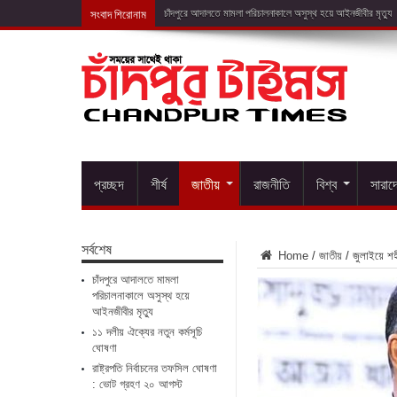
সংবাদ শিরোনাম
১১ দলীয় ঐক্যের
প্রচ্ছদ
শীর্ষ
জাতীয়
রাজনীতি
বিশ্ব
সারাদ
সর্বশেষ
Home
/
জাতীয়
/
জুলাইয়ে শহী
চাঁদপুরে আদালতে মামলা
পরিচালনাকালে অসুস্থ হয়ে
আইনজীবীর মৃত্যু
১১ দলীয় ঐক্যের নতুন কর্মসূচি
ঘোষণা
রাষ্ট্রপতি নির্বাচনের তফসিল ঘোষণা
: ভোট গ্রহণ ২০ আগস্ট