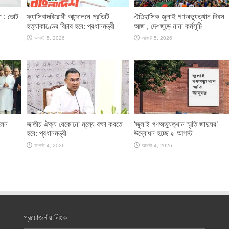
ণা : ভোট
ফ্যাসিবাদবিরোধী আন্দোলনে প্রতিটি
ঐতিহাসিক জুলাই গণঅভ্যুত্থান দিবস
হত্যাকাণ্ডের বিচার হবে: প্রধানমন্ত্রী
আজ , দেশজুড়ে নানা কর্মসূচি
আগস্ট 5, 2026
আগস্ট 5, 2026
লেন
জাতীয় ঐক্য যেকোনো মূল্যে রক্ষা করতে
‘জুলাই গণঅভ্যুত্থান স্মৃতি জাদুঘর’
হবে: প্রধানমন্ত্রী
উদ্বোধন হচ্ছে ৫ আগস্ট
আগস্ট 4, 2026
আগস্ট 4, 2026
প্রয়োজনীয় লিংক