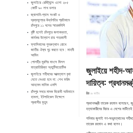
জুলাইয়ে রেমিট্যান্স এলো ২৮৫
কোটি ৯০ লাখ ডলার
জ্বালানি-গ্যাস সংকট ও
দ্রব্যমূল্যের ঊর্ধ্বগতির প্রতিবাদে
চাঁদপুরে ১১ দলের স্মারকলিপি
বৃষ্টি হলেই চাঁদপুরে জলাবদ্ধতা,
কার্যকর উদ্যোগ চায় শহরবাসী
ফ্যাসিবাদের পুনরুত্থান রোধে
জাতীয় ঐক্য দৃঢ় করতে হবে : মাহদী
আমিন
পোলট্রি মুরগির মাংসে মিলল
জুলাইয়ে শহীদ-আহত
মাত্রাতিরিক্ত অ্যান্টিবায়োটিক
জুলাইয়ে শহীদদের আত্মত্যাগ বৃথা
দায়িত্ব: প্রধানমন্ত্
যেতে দেওয়া হবে না: শেখ ফরিদ
আহমেদ মানিক এমপি
চাঁদপুর সদরে মাদক বিরোধী অভিযানে
in
জাতীয়
হামলা, ইটপাটকেল নিক্ষেপে
প্রবাসীর মৃত্যু
প্রধানমন্ত্রী তারেক রহমান বলেছেন, 
হত্যাকারীদের বিচার এ দেশের মাটিতে
শনিবার জুলাই গণ-অভ্যুত্থানের শহীদদে
তারেক রহমান এ কথা বলেন।