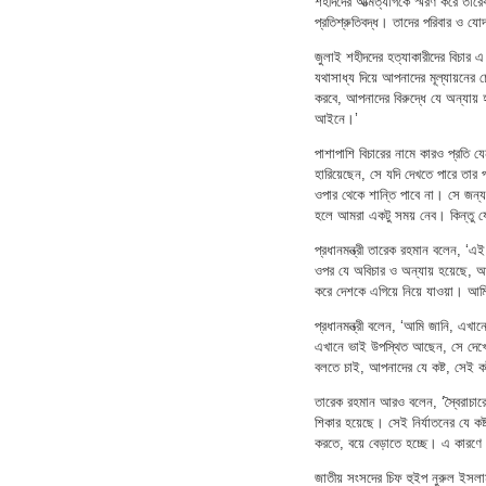
শহীদদের আত্মত্যাগকে স্মরণ করে তা
প্রতিশ্রুতিবদ্ধ। তাদের পরিবার ও যোদ্
জুলাই শহীদদের হত্যাকারীদের বিচার এ
যথাসাধ্য দিয়ে আপনাদের মূল্যায়নের চ
করবে, আপনাদের বিরুদ্ধে যে অন্যায়
আইনে।’
পাশাপাশি বিচারের নামে কারও প্রতি 
হারিয়েছেন, সে যদি দেখতে পারে তার 
ওপার থেকে শান্তি পাবে না। সে জন
হলে আমরা একটু সময় নেব। কিন্তু যে
প্রধানমন্ত্রী তারেক রহমান বলেন, ‘
ওপর যে অবিচার ও অন্যায় হয়েছে, আ
করে দেশকে এগিয়ে নিয়ে যাওয়া। আম
প্রধানমন্ত্রী বলেন, ‘আমি জানি, এখ
এখানে ভাই উপস্থিত আছেন, সে দেখেছ
বলতে চাই, আপনাদের যে কষ্ট, সেই কষ
তারেক রহমান আরও বলেন, ‘স্বৈরাচারে
শিকার হয়েছে। সেই নির্যাতনের যে কষ
করতে, বয়ে বেড়াতে হচ্ছে। এ কারণে 
জাতীয় সংসদের চিফ হুইপ নুরুল ইসলাম 