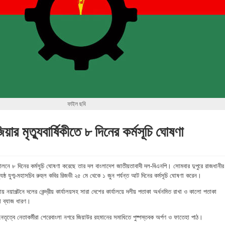
ফাইল ছবি
য়ার মৃত্যুবার্ষিকীতে ৮ দিনের কর্মসূচি ঘোষণা
ী পালনে ৮ দিনের কর্মসূচি ঘোষণা করেছে তার দল বাংলাদেশ জাতীয়তাবাদী দল-বিএনপি। সোমবার দুপুরে রাজধানীর
্যেষ্ঠ যুগ্ম-মহাসচিব রুহুল কবির রিজভী ২৫ মে থেকে ১ জুন পর্যন্ত আট দিনের কর্মসূচি ঘোষণা করেন।
় নয়াপল্টনে দলের কেন্দ্রীয় কার্যালয়সহ সারা দেশের কার্যালয়ে দলীয় পতাকা অর্ধনমিত রাখা ও কালো পতাকা
ো ব্যাজ ধারণ।
েতৃত্বে নেতাকর্মীরা শেরেবাংলা নগরে জিয়াউর রহমানের সমাধিতে পুষ্পস্তবক অর্পণ ও ফাতেহা পাঠ।