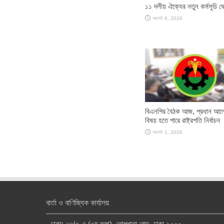
১১ দলীয় ঐক্যের নতুন কর্মসূচি ঘ
আগস্ট 6, 2026
বিএনপির বৈঠক আজ, প্রধান আল
বিষয় হতে পারে রাষ্ট্রপতি নির্বাচন
আগস্ট 1, 2026
বার্তা ও বাণিজ্যিক কার্যালয়
ঢাকা: ২৩/৩-এ (৩য় তলা), তোপখানা রোড, ঢাকা-১০০০