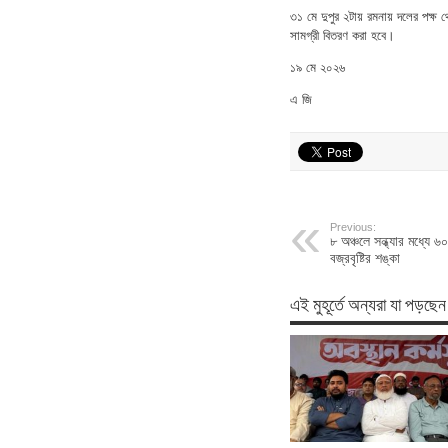
৩১ মে দুপুর ২টায় রমনায় দলের পক্ষ 
সামগ্রী বিতরণ করা হবে।
১৯ মে ২০২৬
এ জি
Previous:
৮ অঞ্চলে সন্ধ্যার মধ্যে 
বজ্রবৃষ্টির শঙ্কা
এই মুহূর্তে অন্যরা যা পড়ছেন