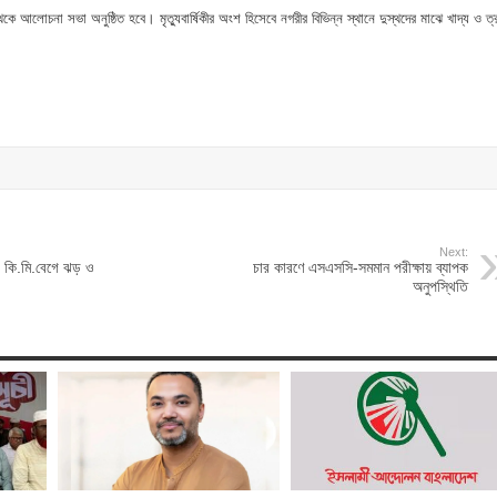
থেকে আলোচনা সভা অনুষ্ঠিত হবে। মৃত্যুবার্ষিকীর অংশ হিসেবে নগরীর বিভিন্ন স্থানে দুস্থদের মাঝে খাদ্য ও ত্
Next:
৬০ কি.মি.বেগে ঝড় ও
চার কারণে এসএসসি-সমমান পরীক্ষায় ব্যাপক
অনুপস্থিতি