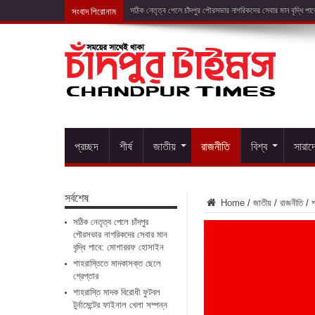
সংবাদ শিরোনাম
শাহরা
প্রচ্ছদ
শীর্ষ
জাতীয়
রাজনীতি
বিশ্ব
সারাদ
সর্বশেষ
Home
/
জাতীয়
/
রাজনীতি
/
শ
সঠিক নেতৃত্ব পেলে চাঁদপুর
পৌরসভার নাগরিকদের সেবার মান
বৃদ্ধি পাবে: মোশাররফ হোসাইন
শাহরাস্তিতে মাদকাসক্ত ছেলে
গ্রেপ্তার
শাহরাস্তি মাদক বিরোধী ফুটবল
টুর্নামেন্টের ফাইনাল খেলা সম্পন্ন