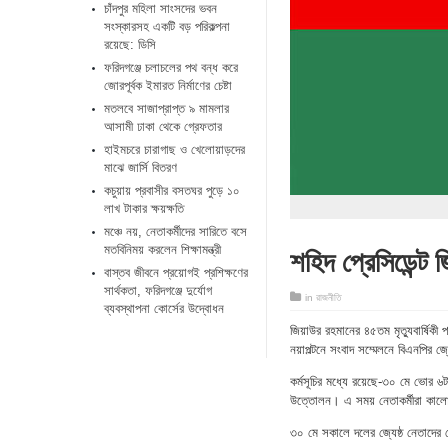
চাঁদপুর মহিলা সাংসদের ভবন
সংস্কারসহ একটি বড় পরিকল্পনা
রয়েছে: ডিসি
ফরিদগঞ্জে চলাচলের পথ বন্ধ করে
জোরপূর্বক ইমারত নির্মাণের চেষ্টা
মতলবে সাজাপ্রাপ্ত ৯ মামলার
আসামী ঢাকা থেকে গ্রেফতার
হাইমচরে চারাগাছ ও খেলোয়াড়দের
মাঝে জার্সি বিতরণ
কচুয়ায় প্রবাসীর বসতঘর পুড়ে ১০
লাখ টাকার ক্ষয়ক্ষতি
মঞ্চে নয়, নেতাকর্মীদের সারিতে বসে
শহিদ প্রেসিডেন্ট জি
মতবিনিময় করলেন শিক্ষামন্ত্রী
​বাস্তব জীবনে প্রয়োগই প্রশিক্ষণের
সার্থকতা, ফরিদগঞ্জে দুর্যোগ
in
রাজনীতি
ব্যবস্থাপনা কোর্সের উদ্বোধন
জিয়াউর রহমানের ৪৫তম মৃত্যুবার্ষিক
নয়াপল্টনে সংবাদ সম্মেলনে বিএনপির জ
কর্মসূচির মধ্যে রয়েছে-৩০ মে ভোর ৬টায
উত্তোলন। এ সময় নেতাকর্মীরা কাল
৩০ মে সকালে দলের জ্যেষ্ঠ নেতাদের ন