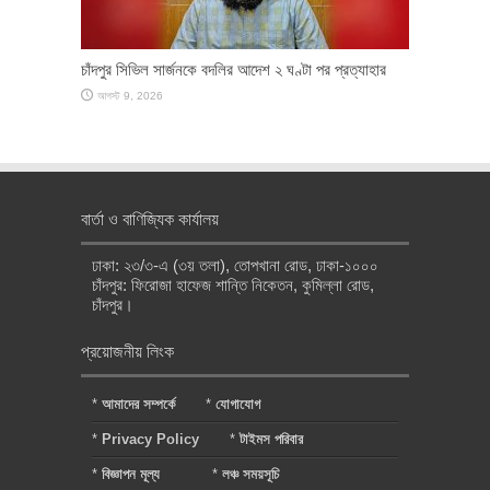
চাঁদপুর সিভিল সার্জনকে বদলির আদেশ ২ ঘণ্টা পর প্রত্যাহার
আগস্ট 9, 2026
বার্তা ও বাণিজ্যিক কার্যালয়
ঢাকা: ২৩/৩-এ (৩য় তলা), তোপখানা রোড, ঢাকা-১০০০
চাঁদপুর: ফিরোজা হাফেজ শান্তি নিকেতন, কুমিল্লা রোড,
চাঁদপুর।
প্রয়োজনীয় লিংক
*
আমাদের সম্পর্কে
*
যোগাযোগ
*
Privacy Policy
*
টাইমস পরিবার
*
বিজ্ঞাপন মূল্য
*
লঞ্চ সময়সূচি