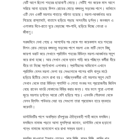
যেটি আগে ছিলো শহরের ছায়াবাণী মোড়ে। সেটিই গত কয়েক মাস আগে
সরিয়ে আনা হয়েছে মিশন রোডের মোড়ে বঙ্গবন্ধু সড়কের পাশে। বর্তমানে
এটি যেন একটি ময়লার পাহাড়ে পরিণত হয়েছে। ময়লা-আবর্জনায় ভরে
গিয়েছে রাস্তাঘাট, বাতাসে ছড়িয়ে পড়ছে অসহনীয় দুর্গন্ধ। জনবহুল এ
এলাকায় দিনে-রাতে ঘুরে বেড়াচ্ছে পশু-পাখি, ছড়িয়ে দিচ্ছে নোংরা ও
জীবাণু।
সরজমিনে দেখা গেছে ৫ আগস্টের পর থেকে গত কয়েকমাস ধরে শহরের
মিশন রোড মোড়ের বঙ্গবন্ধু সড়কের পাশে ময়লা এবং মাটি ফেলে কিছু
জায়গা ভরাট করে সেখানে প্রতিদিন শহরের বিভিন্ন ময়লা-আবর্জনার স্তূপ
করে রাখা হচ্ছে। আর সেখান থেকে ভ্যান গাড়ি করে পরিছন্ন কর্মীরা ধীরে
ধীরে তা নিচ্ছে স্বর্ণখোলা এলাকায়। স্থানীয়দের অভিযোগ এখানে
প্রতিদিন যেসব ময়লা ফেলা হয় সেগুলোকে পাশের খালি বালুর মাঠে
ছড়িয়ে ছিটিয়ে ফেলে রাখা হয়। পরিছন্নকর্মীরা ওই ময়লার স্তূপ ঘেটে
সেখান থেকে তারা বিভিন্ন প্লাসিট ও লোহা লংকর সহ প্রয়োজনীয় জিনিস
বেছে রাখেন ভাংরি দোকানের বিক্রি করার জন্য। যার ফলে পুরো এলাকা
জুড়ে ময়লার দুর্গন্ধে আরো বেশি ছড়িয়ে পড়ে। এমনকি পৌরসভা থেকে
যেসব ব্লিসিং পাউডার দেয়া হয় সেগুলো তারা প্রয়োজন হারে ব্যবহার
করেননি।
ডাস্টবিনটির পাশে অবস্থিত চাঁদপুরের ঐতিহ্যবাহী শাহী জামে মসজিদ।
মসজিদে নামাজ পড়তে আসা মুসল্লিরা জানান, ডাস্টবিন থেকে ছড়ানো
গন্ধে নামাজে মনোযোগ ধরে রাখা সম্ভব হয়না।
মুসল্লি মাওলানা ইমরান হোসেন, সামু মিজি, মামুন মিজি, কাদির খান,