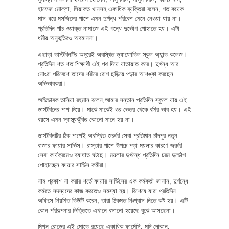
হাফেজ মোল্লা, লিয়াকত খানসহ একাধিক ব্যক্তিরা বলেন, গত কয়েক
মাস ধরে মসজিদের পাশে এমন দুর্গন্ধ পরিবেশ মেনে নেওয়া যায় না।
প্রতিদিন পাঁচ ওয়াক্ত নামাজে এই গন্ধে দুর্ভোগ পোহাতে হয়। এটা
ধর্মীয় অনুভূতিরও অবমাননা।
এছাড়া ডাস্টবিনটির অদূরেই অবস্থিত ড্যাফোডিল স্কুল অ্যান্ড কলেজ।
প্রতিদিন শত শত শিক্ষার্থী এই পথ দিয়ে যাতায়াত করে। দুর্গন্ধ আর
নোংরা পরিবেশে তাদের শরীরে রোগ ছড়িয়ে পড়ার আশঙ্কা করছেন
অভিভাবকরা।
অভিভাবক তানিয়া রহমান বলেন,আমার সন্তান প্রতিদিন স্কুলে যায় এই
ডাস্টবিনের পাশ দিয়ে। মাঝে মাঝেই ওর ভেতর থেকে বমির ভাব হয়। এই
বয়সে এমন স্বাস্থ্যঝুঁকির কোনো মানে হয় না।
ডাস্টবিনটির ঠিক পাশেই অবস্থিত জরুরি সেবা প্রতিষ্ঠান চাঁদপুর নতুন
বাজার ফায়ার সার্ভিস। রাস্তার পাশে উপচে পড়া ময়লার কারণে জরুরি
সেবা কার্যক্রমেও ব্যাঘাত ঘটছে। ময়লার দুর্গন্ধে প্রতিদিন চরম দুর্ভোগ
পোহাচ্ছেন ফায়ার সার্ভিস কর্মীরা।
নাম প্রকাশ না করার শর্তে ফায়ার সার্ভিসের এক কর্মকর্তা জানান, দুর্গন্ধে
কর্মরত সদস্যদের কাজ করতেও সমস্যা হয়। বিশেষে যারা প্রতিদিন
অফিসে নিয়মিত ডিউটি করেন, তারা ঠিকমত নিঃশ্বাস নিতে কষ্ট হয়। এটি
কোন পরিকল্পনার ভিত্তিতে এখানে বসানো হয়েছে বুঝে আসছেনা।
মিশন রোডের এই মোড়ে রয়েছে একাধিক ফার্মেসি, মুদি দোকান,