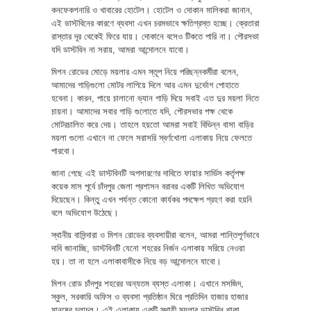
কনফেকশনারি ও খাবারের হোটেল। হোটেল ও দোকান মালিকরা জানান,
এই ডাস্টবিনের কারণে ব্যবসা এখন চরমভাবে ক্ষতিগ্রস্ত হচ্ছে। ক্রেতারা
রাস্তার দূর থেকেই ফিরে যায়। দোকানে বসেও টিকতে পারি না। পৌরসভা
যদি ডাস্টবিন না সরায়, আমরা আন্দোলনে যাবো।
মিশন রোডের মোড়ে ময়লার এমন স্তূপ নিয়ে পরিছন্নকর্মীরা বলেন,
আমাদের গাড়িগুলো মোটর লাগিয়ে দিলে আর এমন দুর্ভোগ পোহাতে
হবেনা। কারন, পায়ে চালানো ভ্যান গাড়ি দিয়ে সবাই এত দুর ময়লা নিতে
চায়না। আমাদের সবার গাড়ি গুলোতে যদি, পৌরসভার পক্ষ থেকে
মোটরচালিত করে দেয়। তাহলে হয়তো আমরা সবাই বিভিন্ন বাসা বাড়ির
ময়লা গুলো এখানে না ফেলে সরাসরি স্বর্ণখোলা এলাকায় নিয়ে ফেলতে
পারবো।
জানা গেছে এই ডাস্টবিনটি অপসারণের দাবিতে ফায়ার সার্ভিস কর্তৃপক্ষ
কয়েক মাস পূর্বে চাঁদপুর জেলা প্রশাসন বরাবর একটি লিখিত অভিযোগ
দিয়েছেন। কিন্তু এখন পর্যন্ত কোনো কার্যকর পদক্ষেপ গ্রহণ করা হয়নি
বলে অভিযোগ উঠেছে।
স্থানীয় বাসিন্দারা ও মিশন রোডের ব্যবসায়ীরা বলেন, আমরা শান্তিপূর্ণভাবে
দাবি জানাচ্ছি, ডাস্টবিনটি যেনো শহরের নির্জন এলাকায় সরিয়ে নেওয়া
হয়। তা না হলে এলাকাবাসীকে নিয়ে বড় আন্দোলনে যাবো।
মিশন রোড চাঁদপুর শহরের অন্যতম ব্যস্ত এলাকা। এখানে মসজিদ,
স্কুল, সরকারি অফিস ও ব্যবসা প্রতিষ্ঠান ঘিরে প্রতিদিন হাজার হাজার
মানুষের চলাচল। এই এলাকায় একটি স্থায়ী ময়লার ডাস্টবিন থাকা