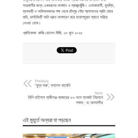
শহরবাসীর জন্য একধরনের অপমান ও স্বাস্থ্যঝুঁকি। এলাকাবাসী, মুসল্লি,
ব্যবসায়ী ও অভিভাবকদের পক্ষ থেকে চাঁদপুর পৌর প্রশাসনের প্রতি জোর
দাবি, ডাস্টবিনটি অতি দ্রুত অপসারণ করে যথোপযুক্ত স্থানে সরিয়ে
নেওয়া হোক।
প্রতিবেদক: কবির হোসেন মিজি, ১৮ জুন ২০২৫
Previous:
‘যুদ্ধ শুরু’, বললেন খামেনি
Next:
মিনি বাইপাস হাজীগঞ্জ বাজারের ৮০ ভাগ যানজট নিরসনে
সক্ষম : ড.আলমগীর
এই মুহূর্তে অন্যরা যা পড়ছেন