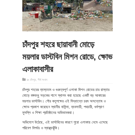
চাঁদপুর শহরে ছায়াবানী মোড়ে
ময়লার ডাস্টবিন মিশন রোডে, ক্ষোভ
এলাকাবাসীর
in
চাঁদপুর
,
শীর্ষ সংবাদ
চাঁদপুর শহরের ব্যস্ততম ও গুরুত্বপূর্ণ এলাকা মিশন রোডের চার রাস্তার
মোড়ে বঙ্গবন্ধু সড়কের পাশে স্থাপন করা হয়েছে একটি বড় আকারের
ময়লার ডাস্টবিন। পৌর কতৃপক্ষের এই সিদ্ধান্তে চরম অসন্তোষ ও
ক্ষোভ প্রকাশ করেছেন স্থানীয় বাসিন্দা, ব্যবসায়ী, পথচারী, ধর্মপ্রাণ
মুসল্লি ও শিক্ষা প্রতিষ্ঠানের অভিভাবকরা।
অভিযোগ উঠেছে, এই ডাস্টবিনের কারণে পুরো এলাকায় নেমে এসেছে
পরিবেশ বিপর্যয় ও স্বাস্থ্যঝুঁকি।