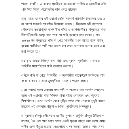
পাওয়া যায়নি। এ কারনে স্থানীয়রা কালেক্টরেট মসজিদ ও ডাকাতীয়া নদীর
পানি দিয়ে নিত্য প্রয়োজনীয় কাজ সেরে যাচ্ছেন।
তারা আরো জানায় ওই ওয়ার্ডে কেজি সরকারি প্রাথমিক বিদ্যালয় এবং ৬
নং আদর্শ সরকারি প্রাথমিক বিদ্যালয় রয়েছে। বিদ্যালয় দুটি শুধুমাত্র
পৌরসভার সংযোগকৃত সাপ্লাই’র পানির ওপর নির্ভরশীল। বিদ্যালয়ে থাকা
রিজার্ভ ট্যাংকি ভরপুর হলে তারা সে পানি ব্যবহার করে থাকেন। গত
২৫/২৬ দিন বিদ্যালয়ে পানি না পেয়ে শিক্ষর্থীরা যখন বাহিরে থাকা বিভিন্
ব্যবসা প্রতিষ্ঠানে পানি পান করতে যায় তখন তাদেরকে অনেক ধমক এবং
কথা শুনতে হয়।
এছাড়াও রয়েছে বিভিন্ন বাসা বাড়ি এবং ব্যবসা প্রতিষ্ঠান । তারাও
প্রতিদিন সাপ্লাইয়ের পানি ব্যবহার করতেন।
এদিকে পানি না পেয়ে শিক্ষার্থীরা ও ব্যবসায়ীরা কালেক্টরেট মসজিদের পানি
ব্যবহার করছে। এতে মুসল্লীদের সমস্যায় পড়তে হচ্ছে।
৬ নং ওয়ার্ডে প্রায় একমাস ধরে পানি না পাওয়ায় চরম দুর্ভোগ পোহাতে
হচ্ছে ওই এরাকায় থাকা বিভিন্ন বাসা বাড়ির লোকজন এবং স্কুলের
শিক্ষার্থীদের। এমন দুর্ভোগ থেকে মুক্তি পেতে পৌর মেয়রের সুদৃষ্টি কামনা
করছেন ওই এলাকার বাসিন্দা ও শিক্ষা প্রথিষ্ঠানের শিক্ষকবৃন্দ।
এ ব্যাপারে চাঁদপুর পৌরসভার ওয়াটার সুপার সাহাবুদ্দিন চাঁদপুর টাইমসকে
জানান, ‘জে এম সেন গুপ্ত রোডে একটি পুরনো লাইন বন্ধ করায় যেসব
লাইন গুলো উঁচুতে রয়েছে সেগুলোতে এমন সমস্যা হচ্ছে। আর যেসব