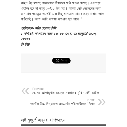
লাইন নিচু রয়েছে সেগুলোতে ঠিকমতো পানি পাওয়া যাচ্ছে। এসমস্যা
এতদিন হবে না মাত্র ১০/১৫ দিন হবে। আমরা সেটি মেরামতের জন্য
মালামাল প্রস্তুত করতেছি এবং কিছু মালামাল আনার জন্য ঢাকায় লোক
পাঠিয়েছি। আশা করছি সমস্যা সমাধান হয়ে যাবে।’
প্রতিবেদক- কবির হোসেন মিজি
: আপডেট, বাংলাদেশ সময় ০৩: ০০ এএম, ২৯ জানুয়ারি ২০১৭,
রোববার
ডিএইচ
Previous:
ছেলের আকাঙ্খায় অন্যের নবজাতক চুরি : নারী আটক
Next:
নওগাঁও উচ্চ বিদ্যালয়ে এসএসসি পরীক্ষার্থীদের মিলাদ
এই মুহূর্তে অন্যরা যা পড়ছেন