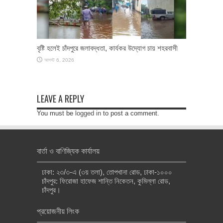
বৃষ্টি হলেই চাঁদপুরে জলাবদ্ধতা, কার্যকর উদ্যোগ চায় শহরবাসী
আগস্ট 6, 2026
LEAVE A REPLY
You must be
logged in
to post a comment.
বার্তা ও বাণিজ্যিক কার্যালয়
ঢাকা: ২৩/৩-এ (৩য় তলা), তোপখানা রোড, ঢাকা-১০০০
চাঁদপুর: ফিরোজা হাফেজ শান্তি নিকেতন, কুমিল্লা রোড,
চাঁদপুর।
প্রয়োজনীয় লিংক