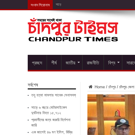
সংবাদ শিরোনাম
সাড়ে ৬ বছরে মোটরসাইকেল দুর
প্রচ্ছদ
শীর্ষ
জাতীয়
রাজনীতি
বিশ্ব
সারা
সর্বশেষ
Home
/
চাঁদপুর
/
চাঁদপুর জেল
তনু হত্যা মামলায় সাবেক সেনাসদস্য ফের গ্রেপ্তার
সাড়ে ৬ বছরে মোটরসাইকেল
দুর্ঘটনায় নিহত ১৫,৭১২
প্রবাসীদের জন্য জরুরি নির্দেশনা
জারি
এক জালেই ৪৬ মণ ইলিশ, বিক্রি