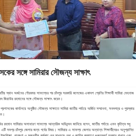
াসকের সঙ্গে সামিরার সৌজন্য সাক্ষাৎ
বিতীয় স্থান অর্জনের গৌরবময় সাফল্যের পর চাঁদপুর সরকারি কলেজের একাদশ শ্রেণির শিক্ষার্থী সামিরা মেহনাজ
েদ জিয়াউর রহমানের সঙ্গে সৌজন্য সাক্ষাৎ করেন।
রশাসকের কার্যালয়ে অনুষ্ঠিত সৌজন্য সাক্ষাতে সামিরা জাতীয় পর্যায়ে অর্জিত সম্মাননা, সনদপত্র ও পুরস্কার
রেন।
রহমান সামিরার অসাধারণ সাফল্যে আন্তরিক অভিনন্দন জানিয়ে বলেন, জাতীয় পর্যায়ে এমন কৃতিত্ব শুধু
, এটি সমগ্র চাঁদপুর জেলার জন্য গর্বের বিষয়। সামিরার এ সাফল্য জেলার অন্যান্য শিক্ষার্থীদেরও অনুপ্রাণিত
চশিক্ষা, গবেষণা ও সৃজনশীল কর্মকাণ্ডের মাধ্যমে দেশ ও জাতির কল্যাণে গুরুত্বপূর্ণ অবদান রাখবে এবং