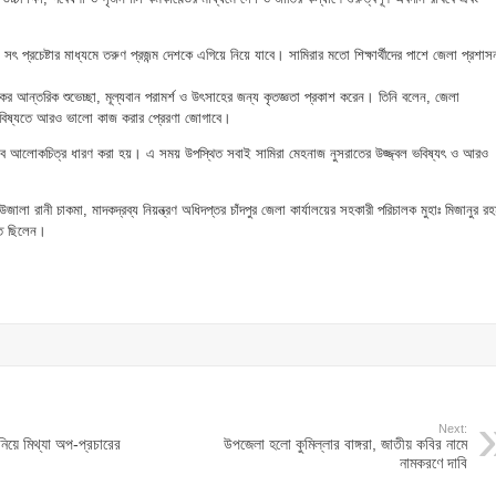
 প্রচেষ্টার মাধ্যমে তরুণ প্রজন্ম দেশকে এগিয়ে নিয়ে যাবে। সামিরার মতো শিক্ষার্থীদের পাশে জেলা প্রশাস
ের আন্তরিক শুভেচ্ছা, মূল্যবান পরামর্শ ও উৎসাহের জন্য কৃতজ্ঞতা প্রকাশ করেন। তিনি বলেন, জেলা
 ভবিষ্যতে আরও ভালো কাজ করার প্রেরণা জোগাবে।
হিসেবে আলোকচিত্র ধারণ করা হয়। এ সময় উপস্থিত সবাই সামিরা মেহনাজ নুসরাতের উজ্জ্বল ভবিষ্যৎ ও আরও
জালা রানী চাকমা, মাদকদ্রব্য নিয়ন্ত্রণ অধিদপ্তর চাঁদপুর জেলা কার্যালয়ের সহকারী পরিচালক মুহাঃ মিজানুর র
িত ছিলেন।
Next:
নিয়ে মিথ্যা অপ-প্রচারের
উপজেলা হলো কুমিল্লার বাঙ্গরা, জাতীয় কবির নামে
নামকরণে দাবি