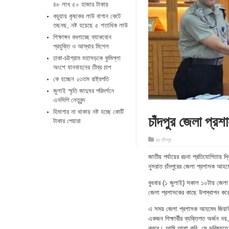
৪৮ লাখ ৫০ হাজার টাকায়
কচুয়ায় কৃষকের লাউ বাগান কেটে
তছনছ, নষ্ট হয়েছে ৫ শতাধিক লাউ
শিক্ষাঙ্গন বদলাচ্ছে ব্যাকবোন
প্রযুক্তি ও আস্থার মিশেল
ঢাকা-চট্টগ্রাম মহাসড়কে কুমিল্লা
অংশে যানবাহনের তীব্র চাপ
কে হচ্ছেন ২৩তম রাষ্ট্রপতি
জুলাই স্মৃতি জাদুঘর পরিদর্শনে
এনসিপি নেতৃবৃন্দ
হিমাগার না থাকায় নষ্ট হচ্ছে কোটি
চাঁদপুর জেলা প্রশ
টাকার পেয়ারা
in
চাঁদপুর
জাতীয় পর্যায়ের রচনা প্রতিযোগিতায় দ্
নুসরাত চাঁদপুরের জেলা প্রশাসক আহম
বুধবার (১ জুলাই) সকাল ১০টায় জেলা প্
জেলা প্রশাসকের কাছে উপস্থাপন ক
এ সময় জেলা প্রশাসক আহমেদ জিয়াউর 
একজন শিক্ষার্থীর ব্যক্তিগত অর্জন নয়
করবে। আমি আশা করি, সে ভবিষ্যতে উচ্