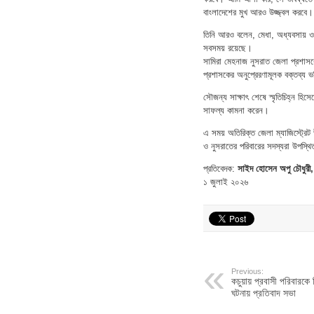
বাংলাদেশের মুখ আরও উজ্জ্বল করবে।
তিনি আরও বলেন, মেধা, অধ্যবসায় ও সৎ
সবসময় রয়েছে।
সামিরা মেহনাজ নুসরাত জেলা প্রশাসক
প্রশাসকের অনুপ্রেরণামূলক বক্তব্য
সৌজন্য সাক্ষাৎ শেষে স্মৃতিচিহ্ন 
সাফল্য কামনা করেন।
এ সময় অতিরিক্ত জেলা ম্যাজিস্ট্রেট উ
ও নুসরাতের পরিবারের সদস্যরা উপস্থ
প্রতিবেদক:
সাইদ হোসেন অপু চৌধুরী,
১ জুলাই ২০২৬
Previous:
কচুয়ায় প্রবাসী পরিবারকে 
ঘটনায় প্রতিবাদ সভা