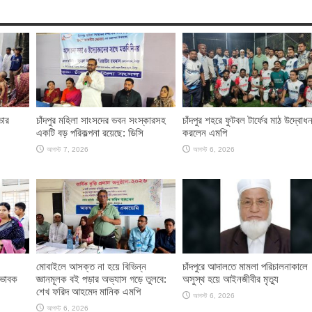
ভার
চাঁদপুর মহিলা সাংসদের ভবন সংস্কারসহ
চাঁদপুর শহরে ফুটবল টার্ফের মাঠ উদ্বোধ
একটি বড় পরিকল্পনা রয়েছে: ডিসি
করলেন এমপি
আগস্ট 7, 2026
আগস্ট 6, 2026
মোবাইলে আসক্ত না হয়ে বিভিন্ন
চাঁদপুরে আদালতে মামলা পরিচালনাকালে
িভাবক
জ্ঞানমূলক বই পড়ার অভ্যাস গড়ে তুলবে:
অসুস্থ হয়ে আইনজীবীর মৃত্যু
শেখ ফরিদ আহমেদ মানিক এমপি
আগস্ট 6, 2026
আগস্ট 6, 2026